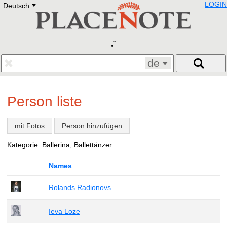
LOGIN
Deutsch
Deutsch
E
English
Русский
Lietuvių
Latviešu
Francais
de
Polski
Hebrew
Український
Person liste
Eestikeelne
mit Fotos
Person hinzufügen
Kategorie: Ballerina, Ballettänzer
Names
Rolands Radionovs
Ieva Loze