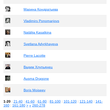
Марина Кондратьева
Vladimirs Ponomarjovs
Natālija Kasatkina
Svetlana Adyrkhayeva
Pierre Lacotte
Вадим Хлупьянец
Ausma Dragone
Boris Moiseev
1-20
:
21-40
:
41-60
:
61-80
:
81-100
:
101-120
:
121-140
:
141-
160
:
161-180
>
»
260-278