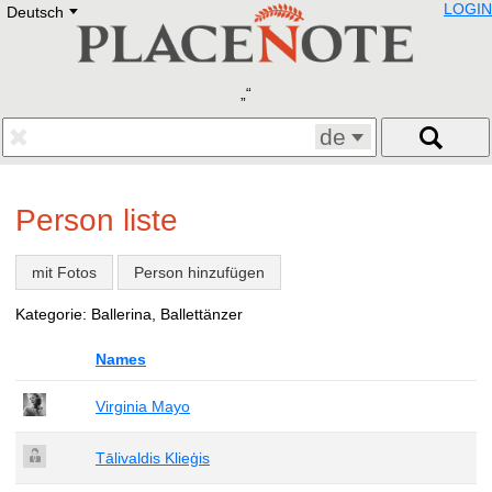
LOGIN
Deutsch
Deutsch
E
English
Русский
Lietuvių
Latviešu
Francais
de
Polski
Hebrew
Український
Person liste
Eestikeelne
mit Fotos
Person hinzufügen
Kategorie: Ballerina, Ballettänzer
Names
Virginia Mayo
Tālivaldis Klieģis