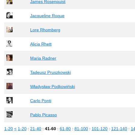
James Rosenquist
Jacqueline Roque
Lore Rhomberg
Alicia Rhett
Maria Radner
Tadeusz Pruszkowski
Władysław Podkowiński
Carlo Ponti
Pablo Picasso
1-20
<
1-20
:
21-40
:
41-60
:
61-80
:
81-100
:
101-120
:
121-140
:
1