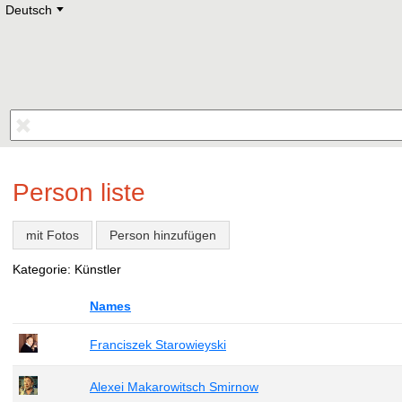
Deutsch
Deutsch
E
English
Русский
Lietuvių
Latviešu
Francais
Polski
Hebrew
Український
Eestikeelne
Person liste
mit Fotos
Person hinzufügen
Kategorie: Künstler
Names
Franciszek Starowieyski
Alexei Makarowitsch Smirnow