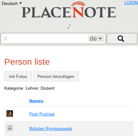
LOGIN
Deutsch
Deutsch
E
English
Русский
Lietuvių
Latviešu
Francais
de
Polski
Hebrew
Український
Person liste
Eestikeelne
mit Fotos
Person hinzufügen
Kategorie: Lehrer, Dozent
Names
Piotr Poźniak
Bohdan Rymaszewski