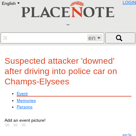
LOGIN
English
Deutsch
E
English
Русский
Lietuvių
Latviešu
Francais
en
Polski
Hebrew
Український
Suspected attacker 'downed'
Eestikeelne
after driving into police car on
Champs-Elysees
Event
Memories
Persons
Add an event picture!
en
lv