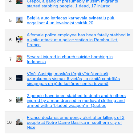
4
Crepol, a gang of presumably muslim migrants
started stabbing people. 1 dead, 17 injured
Beļģijā auto ietriecas karnevāla svinētāju pūlī,
5
nogalinot 4 un ievainojot vairāk 20
A female police employee has been fatally stabbed in
6
a knife attack at a police station in Rambouillet,
France
Several injured in church suicide bombing in
7
Indonesia
Vīnē, Austrija, maskās tērpti vīrieši veikuši
8
uzbrukumus vismaz 6 vietās, to skaitā centrālās
sinagogas un jūdu kultūras centra tuvumā
2 people have been stabbed to death and 5 others
9
injured by a man dressed in medieval clothing and
armed with a 'bladed weapon' in Quebec
France declares emergency alert after killings of 3
10
people at Notre Dame Basilica in southern city of
Nice