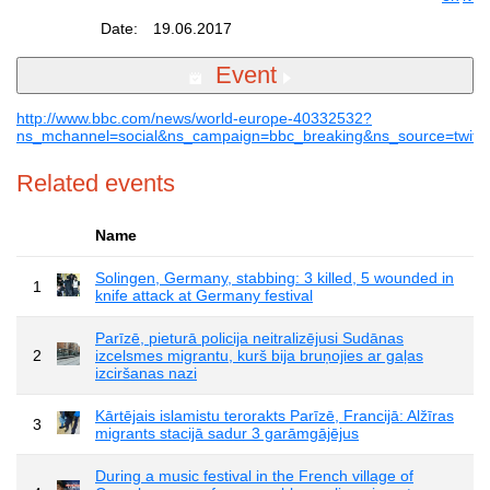
Date:
19.06.2017
Event
http://www.bbc.com/news/world-europe-40332532?
ns_mchannel=social&ns_campaign=bbc_breaking&ns_source=twitte
Related events
Name
Solingen, Germany, stabbing: 3 killed, 5 wounded in
1
knife attack at Germany festival
Parīzē, pieturā policija neitralizējusi Sudānas
2
izcelsmes migrantu, kurš bija bruņojies ar gaļas
izciršanas nazi
Kārtējais islamistu terorakts Parīzē, Francijā: Alžīras
3
migrants stacijā sadur 3 garāmgājējus
During a music festival in the French village of