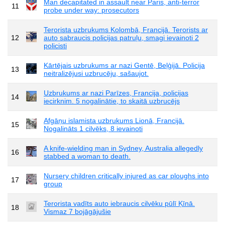
Man decapitated in assault near Paris, anti-terror
11
probe under way: prosecutors
Terorista uzbrukums Kolombā, Francijā. Terorists ar
12
auto sabraucis policijas patruļu, smagi ievainoti 2
policisti
Kārtējais uzbrukums ar nazi Gentē, Beļģijā. Policija
13
neitralizējusi uzbrucēju, sašaujot.
Uzbrukums ar nazi Parīzes, Francija, policijas
14
iecirknim. 5 nogalinātie, to skaitā uzbrucējs
Afgāņu islamista uzbrukums Lionā, Francijā.
15
Nogalināts 1 cilvēks, 8 ievainoti
A knife-wielding man in Sydney, Australia allegedly
16
stabbed a woman to death.
Nursery children critically injured as car ploughs into
17
group
Terorista vadīts auto iebraucis cilvēku pūlī Ķīnā.
18
Vismaz 7 bojāgājušie