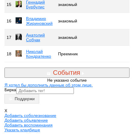
Геннадий
15
знакомый
Бурбулис
Владимир
16
знакомый
Жириновский
Анатолий
17
знакомый
Собчак
Николай
18
Преемник
Кондратенко
События
Не указано событие
Я хотел бы дополнить данные об этом лице.
Бирка
Поддержи
X
Добавить соболезнование
Добавить объявление
Добавить воспоминания
Указать кладбище