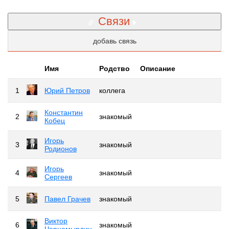
Связи
добавь связь
Имя
Родство
Описание
1
Юрий Петров
коллега
Константин
2
знакомый
Кобец
Игорь
3
знакомый
Родионов
Игорь
4
знакомый
Сергеев
5
Павел Грачев
знакомый
Виктор
6
знакомый
Черномырдин