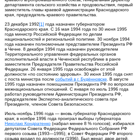
департамента сельского хозяйства и продовольствия, первый
заместитель главы краевой администрации Краснодарского
края, председатель краевого правительства.
23 декабря 1992
[1]
года назначен губернатором
Краснодарского края. С 16 мая 1994 года по 30 июня 1995
года министр Российской Федерации по делам
национальностей и региональной политике. 30 ноября 1994
года назначен полномочным представителем Президента РФ
в Чечне. 8 декабря 1994 года назначен руководителем
Территориального управления федеральных органов
исполнительной власти в Чеченской республике в ранге
заместителя Председателя Правительства Российской
Федерации. 26 января 1995 года освобождён от этой
должности «по состоянию здоровья». 30 июня 1995 года снят
с поста министра после
событий в г. Будённовске
. В августе
1995 года назначен помощником Президента РФ по вопросам
межнациональных отношений. С января по июль 1996 года
работал руководителем Администрации Президента РФ,
председателем Экспертно-аналитического совета при
Президенте, членом Совета Безопасности.
Июль-ноябрь 1996 года — вновь губернатор Краснодарского
края; в ноябре 1996 года проиграл выборы губернатора
Николаю Кондратенко
(набрал менее 8 % голосов); избирался
депутатом Совета Федерации Федерального Собрания РФ
первого созыва (1993—1995); в Совет Федерации РФ второго
созыва входил по должности (1996). Был женат, двое детей.