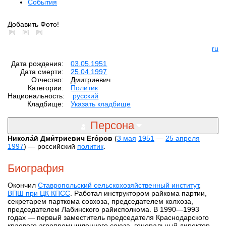
События
Добавить Фото!
ru
Дата рождения:
03.05.1951
Дата смерти:
25.04.1997
Отчество:
Дмитриевич
Категории:
Политик
Национальность:
русский
Кладбище:
Указать кладбище
Персона
Никола́й Дми́триевич Его́ров
(
3 мая
1951
—
25 апреля
1997
) — российский
политик
.
Биография
Окончил
Ставропольский сельскохозяйственный институт
,
ВПШ при ЦК КПСС
. Работал инструктором райкома партии,
секретарем парткома совхоза, председателем колхоза,
председателем Лабинского райисполкома. В 1990—1993
годах — первый заместитель председателя Краснодарского
краевого агропромышленного союза, генеральный директор