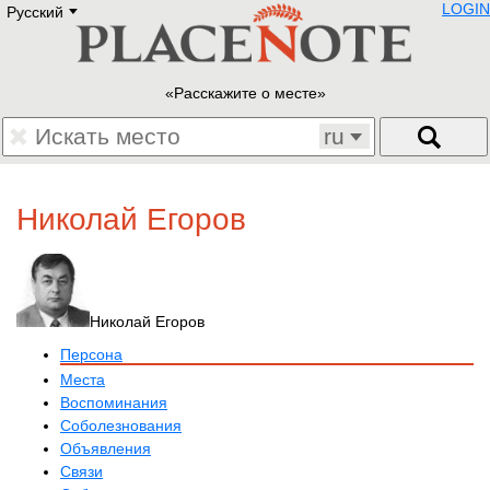
LOGIN
Русский
Deutsch
E
English
Русский
Lietuvių
Расскажите о месте
Latviešu
Francais
ru
Polski
Hebrew
Український
Николай Егоров
Eestikeelne
Николай Егоров
Персона
Места
Воспоминания
Соболезнования
Объявления
Связи