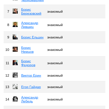
Борис
7
знакомый
Березовский
Александр
8
знакомый
Лившиц
9
Борис Ельцин
знакомый
Бoриc
10
знакомый
Heмцов
Борис
11
знакомый
Федоров
12
Виктор Ерин
знакомый
13
Егор Гайдар
знакомый
Александр
14
знакомый
Лебедь