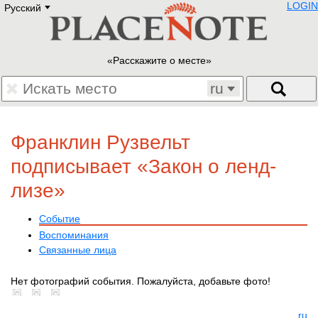
LOGIN
Русский
Deutsch
E
English
Русский
Lietuvių
Расскажите о месте
Latviešu
Francais
ru
Polski
Hebrew
Український
Франклин Рузвельт
Eestikeelne
подписывает «Закон о ленд-
лизе»
Событие
Воспоминания
Связанные лица
Нет фотографий события. Пожалуйста, добавьте фото!
ru