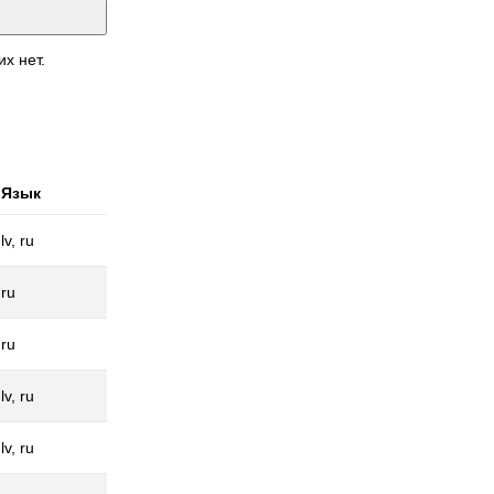
их нет.
Язык
lv, ru
ru
ru
lv, ru
lv, ru