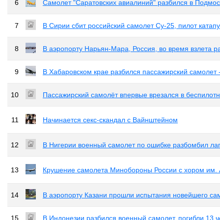
6
Самолет "Саратовских авиалиний" разбился в Подмос
7
В Сирии сбит российский самолет Су-25, пилот катап
8
В аэропорту Нарьян-Мара, Россия, во время взлета р
9
В Хабаровском крае разбился пассажирский самолет -
10
Пассажирский самолёт впервые врезался в беспилотн
11
Начинается секс-скандал с Вайнштейном
12
В Нигерии военный самолет по ошибке разбомбил лаг
13
Крушение самолета Минобороны России с хором им.
14
В аэропорту Казани прошли испытания новейшего са
15
В Индонезии разбился военный самолет, погибли 13 ч