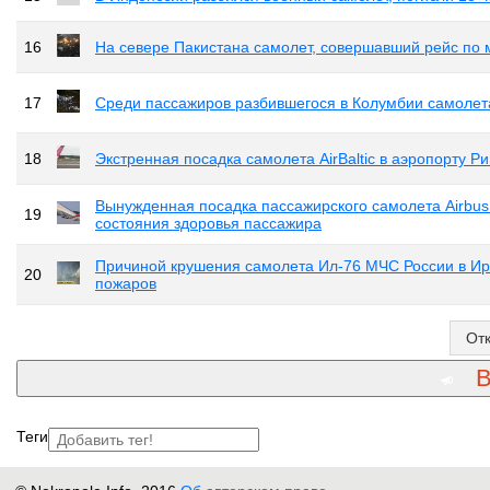
16
На севере Пакистана самолет, совершавший рейс по
17
Среди пассажиров разбившегося в Колумбии самолет
18
Экстренная посадка самолета AirBaltic в аэропорту Ри
Вынужденная посадка пассажирского самолета Airbus
19
состояния здоровья пассажира
Причиной крушения самолета Ил-76 МЧС России в Ирку
20
пожаров
От
В
Теги