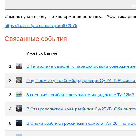
Самолет упал в воду. По информации источника ТАСС в экстренн
https://tass.ru/proisshestviya/5692575
Связанные события
Имя / событие
1
В Татарстане самолёт с парашютистами совершил жё
2
Под Пермью упал бомбардировщик Су-24. В России эт
3
3 военных погибли в результате инцидента с Ту-22М3
4
В Ставропольском крае разбился Су-25УБ. Оба пилот
5
В Сирии разбился российский самолет Ан-26 - погибл