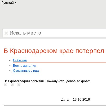
Русский
Deutsch
E
English
Русский
Lietuvių
Latviešu
Francais
Polski
Hebrew
Український
Eestikeelne
В Краснодарском крае потерпел
Событие
Воспоминания
Связанные лица
Нет фотографий события. Пожалуйста, добавьте фото!
Дата:
18.10.2018