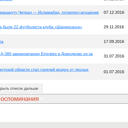
 маршруту Читрал — Исламабад, потерпел крушение
07.12.2016
а были 22 футболиста клуба «Шапекоэнсе»
29.11.2016
га
17.09.2016
 A-380 авиакомпании Emirates в Домодеово из-за
31.07.2016
тской области стал горячий воздух от лесных
01.07.2016
крыть список дальше
оспоминания