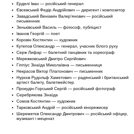
Ерделі Іван — російський генерал
Євсевський Федір Андрійович — диригент і композитор
Завадський Веніамін Валер'янович — російський
письменник
Зеньківський Василь — філософ, публіцист
Іванов Георгій — поет
Коровін Костянтин — художник
Кутепов Олександр — генерал, учасник білого руху
Серж Лифар — балетний танцівник та хореограф
Мережковський Дмитро Сергійович
Гіппіус Зінаїда Миколаївна — письменниця
Некрасов Віктор Платонович — письменник
Нурєєв Рудольф Хаметович — радянський і британський
артист балету, балетмейстер.
Прокудін-Горський Сергій — російський фотограф
Серебрякова Зінаїда
Сомов Костянтин — художник
Тарковський Андрій — російський кінорежисер
Шереметєв Олександр Дмитрович — російський офіцер,
музикант і меценат.