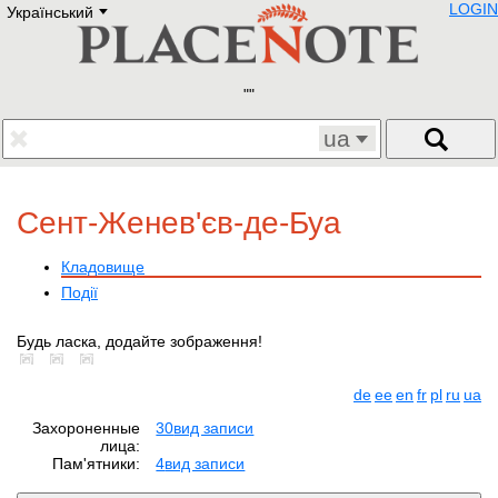
LOGIN
Український
Deutsch
E
English
Русский
Lietuvių
Latviešu
Francais
ua
Polski
Hebrew
Український
Сент-Женев'єв-де-Буа
Eestikeelne
Кладовище
Події
Будь ласка, додайте зображення!
de
ee
en
fr
pl
ru
ua
Захороненные
30
вид записи
лица:
Пам'ятники:
4
вид записи