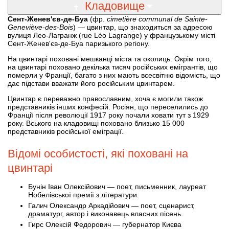
Кладовище
Сент-Женев'єв-де-Буа
(фр.
cimetière communal de Sainte-
Geneviève-des-Bois
) — цвинтар, що знаходиться за адресою
вулиця Лео-Лагранж (rue Léo Lagrange) у французькому місті
Сент-Женев'єв-де-Буа паризького регіону.
На цвинтарі поховані мешканці міста та околиць. Окрім того,
на цвинтарі поховано декілька тисяч російських емігрантів, що
померли у Франції, багато з них мають всесвітню відомість, що
дає підстави вважати його російським цвинтарем.
Цвинтар є переважно православним, хоча є могили також
представників інших конфесій. Росіян, що переселились до
Франції після революції 1917 року почали ховати тут з 1929
року. Вського на кладовищі поховано близько 15 000
представників російської еміграції.
Відомі особистості, які поховані на
цвинтарі
Бунін Іван Олексійович — поет, письменник, лауреат
Нобелівської премії з літератури.
Галич Олександр Аркадійович — поет, сценарист,
драматург, автор і виконавець власних пісень.
Гирс Олексій Федорович — губернатор Києва