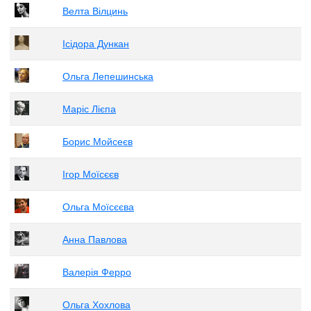
Велта Вілцинь
Ісідора Дункан
Ольга Лепешинська
Маріс Лієпа
Борис Мойсеєв
Ігор Моїсєєв
Ольга Моїсєєва
Анна Павлова
Валерія Ферро
Ольга Хохлова