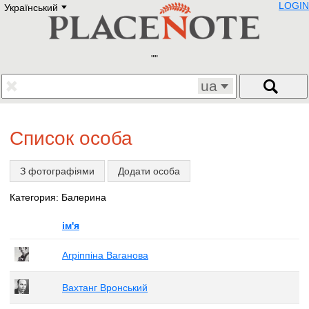
LOGIN
Український
Deutsch
E
English
Русский
Lietuvių
Latviešu
Francais
ua
Polski
Hebrew
Український
Список особа
Eestikeelne
З фотографіями
Додати особа
Категория: Балерина
ім'я
Агріппіна Ваганова
Вахтанг Вронський