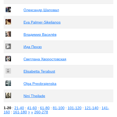
Олександр Шаповал
Eva Palmer-Sikelianos
Владимир Василёв
Ида Пензо
Светлана Хворостовская
Elisabetta Terabust
Olga Preobrajenska
Nini Theilade
1-20
:
21-40
:
41-60
:
61-80
:
81-100
:
101-120
:
121-140
:
141-
160
:
161-180
>
»
260-278