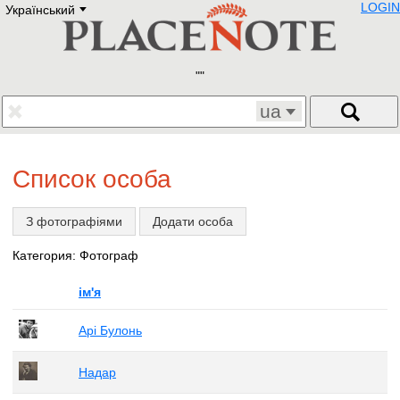
LOGIN
Український
Deutsch
E
English
Русский
Lietuvių
Latviešu
Francais
ua
Polski
Hebrew
Український
Список особа
Eestikeelne
З фотографіями
Додати особа
Категория: Фотограф
ім'я
Арі Булонь
Надар