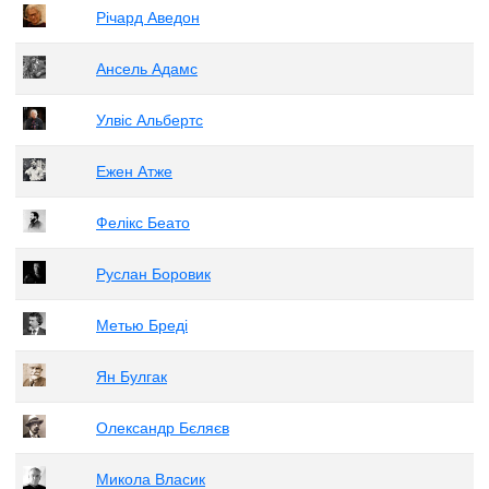
Річард Аведон
Ансель Адамс
Улвіс Альбертс
Ежен Атже
Фелікс Беато
Руслан Боровик
Метью Бреді
Ян Булгак
Олександр Бєляєв
Микола Власик