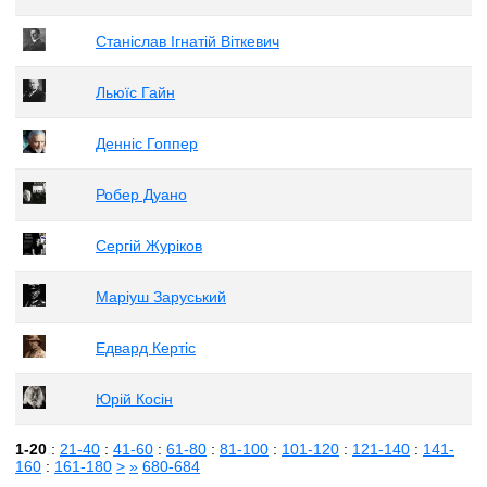
Станіслав Ігнатій Віткевич
Льюїс Гайн
Денніс Гоппер
Робер Дуано
Сергій Журіков
Маріуш Заруський
Едвард Кертіс
Юрій Косін
1-20
:
21-40
:
41-60
:
61-80
:
81-100
:
101-120
:
121-140
:
141-
160
:
161-180
>
»
680-684