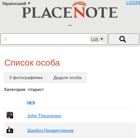
LOGIN
Український
Deutsch
E
English
Русский
Lietuvių
Latviešu
Francais
ua
Polski
Hebrew
Український
Список особа
Eestikeelne
З фотографіями
Додати особа
Категория: гітарист
ім'я
John Theunissen
Шахбоз Низамутдинов