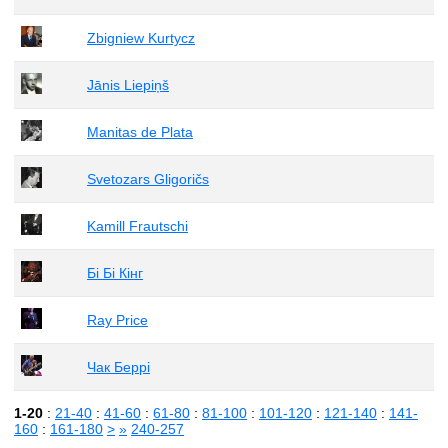
Zbigniew Kurtycz
Jānis Liepiņš
Manitas de Plata
Svetozars Gligoričs
Kamill Frautschi
Бі Бі Кінг
Ray Price
Чак Беррі
1-20
:
21-40
:
41-60
:
61-80
:
81-100
:
101-120
:
121-140
:
141-
160
:
161-180
>
»
240-257