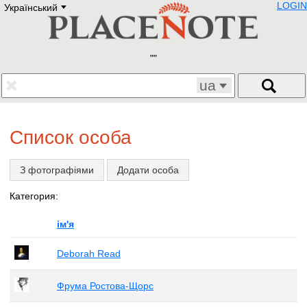
LOGIN
Український
Deutsch
E
English
Русский
Lietuvių
Latviešu
Francais
ua
Polski
Hebrew
Український
Список особа
Eestikeelne
З фотографіями
Додати особа
Категория:
ім'я
Deborah Read
Фрума Ростова-Щорс