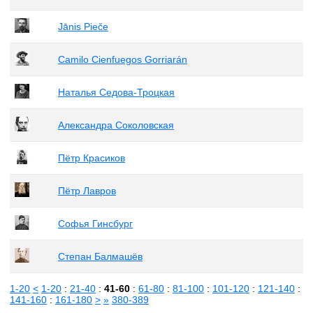
Jānis Pieče
Camilo Cienfuegos Gorriarán
Наталья Седова-Троцкая
Александра Соколовская
Пётр Красиков
Пётр Лавров
Софья Гинсбург
Степан Балмашёв
1-20
<
1-20
:
21-40
:
41-60
:
61-80
:
81-100
:
101-120
:
121-140
:
141-160
:
161-180
>
»
380-389