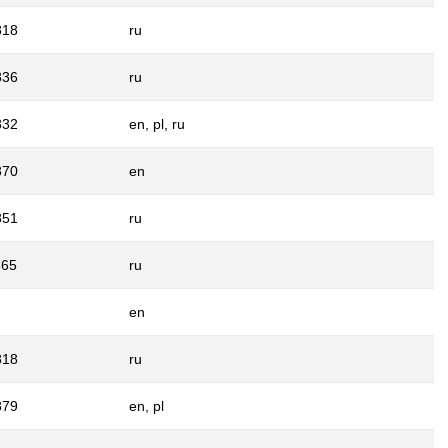
818
ru
836
ru
832
en, pl, ru
870
en
851
ru
865
ru
en
818
ru
879
en, pl