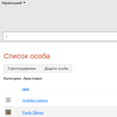
Український
Deutsch
E
English
Русский
Lietuvių
Latviešu
Francais
Polski
Hebrew
Український
Eestikeelne
Список особа
З фотографіями
Додати особа
Категория: Аристократ
ім'я
Gotlobs Lēbers
Pauls Šilings