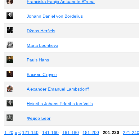
Franciska Fanija Antuanete Bīrona
Johann Daniel von Bordelius
Džons Heršels
Maria Leontieva
Pauls Hāns
Василь Струве
Alexander Emanuel Lambsdorff
Heinrihs Johans Frīdrihs fon Volfs
Фёдор Берг
1-20
«
<
121-140
:
141-160
:
161-180
:
181-200
:
201-220
:
221-24