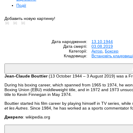
Події
Добавить новую картинку!
Дата народження:
13.10.1944
Дата смерті:
03.08.2019
Категорії:
Aктор
,
Боксер
Кладовище:
Встановіть кладовищ
Jean-Claude Bouttier
(13 October 1944 – 3 August 2019) was a Fre
During his boxing career, which spanned from 1965 to 1974, he won
Boxing Union (EBU) middleweight title, and in 1972 and 1973 unsuc
title to Kevin Finnegan in May 1974.
Bouttier started his film career by playing himself in TV series, while
et les Autres
. Since 1984, he has worked as a sports commentator f
Джерело
: wikipedia.org