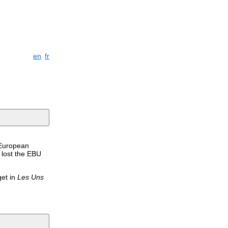
en
fr
 European
 lost the EBU
get in
Les Uns