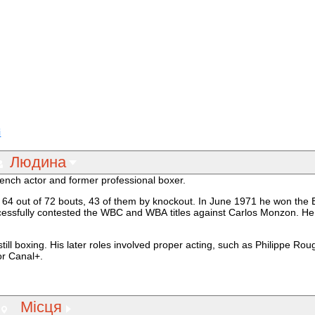
і
Людина
nch actor and former professional boxer.
 64 out of 72 bouts, 43 of them by knockout. In June 1971 he won the
cessfully contested the WBC and WBA titles against Carlos Monzon. He
 still boxing. His later roles involved proper acting, such as Philippe Rou
or Canal+.
Місця