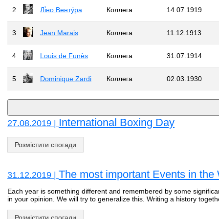
2
Лі́но Венту́ра
Коллега
14.07.1919
3
Jean Marais
Коллега
11.12.1913
4
Louis de Funès
Коллега
31.07.1914
5
Dominique Zardi
Коллега
02.03.1930
International Boxing Day
27.08.2019 |
Розмістити спогади
The most important Events in the
31.12.2019 |
Each year is something different and remembered by some significa
in your opinion. We will try to generalize this. Writing a history togethe
Розмістити спогади