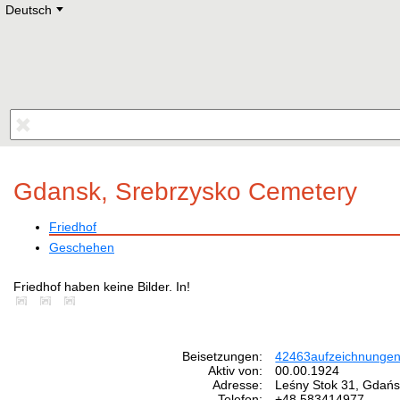
Deutsch
Deutsch
E
English
Русский
Lietuvių
Latviešu
Francais
Polski
Hebrew
Український
Eestikeelne
Gdansk, Srebrzysko Cemetery
Friedhof
Geschehen
Friedhof haben keine Bilder. In!
Beisetzungen:
42463
aufzeichnunge
Aktiv von:
00.00.1924
Adresse:
Leśny Stok 31, Gdańs
Telefon:
+48 583414977