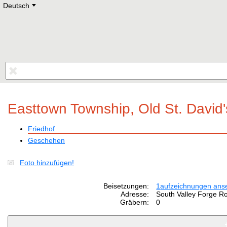
Deutsch
Deutsch
E
English
Русский
Lietuvių
Latviešu
Francais
Polski
Hebrew
Український
Eestikeelne
Easttown Township, Old St. David
Friedhof
Geschehen
Foto hinzufügen!
Beisetzungen:
1
aufzeichnungen ans
Adresse:
South Valley Forge Ro
Gräbern:
0