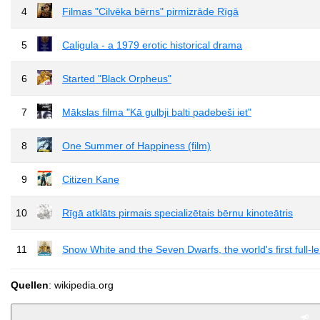
4
Filmas "Cilvēka bērns" pirmizrāde Rīgā
5
Caligula - a 1979 erotic historical drama
6
Started "Black Orpheus"
7
Mākslas filma "Kā gulbji balti padebeši iet"
8
One Summer of Happiness (film)
9
Citizen Kane
10
Rīgā atklāts pirmais specializētais bērnu kinoteātris
11
Snow White and the Seven Dwarfs, the world's first full-l
Quellen
: wikipedia.org