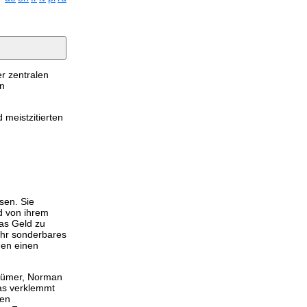
er zentralen
en
 meistzitierten
sen. Sie
rd von ihrem
as Geld zu
 ihr sonderbares
gen einen
ntümer, Norman
was verklemmt
sen