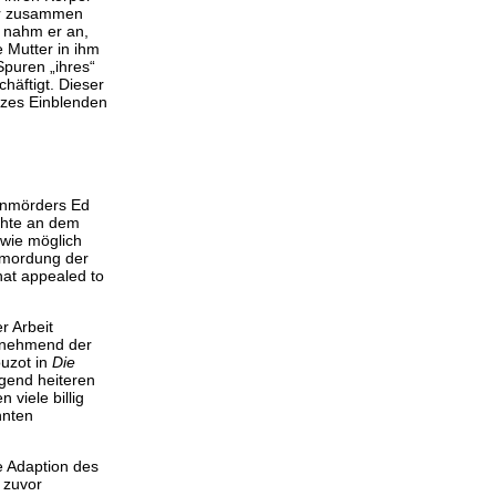
er zusammen
, nahm er an,
 Mutter in ihm
Spuren „ihres“
chäftigt. Dieser
urzes Einblenden
uenmörders Ed
chte an dem
 wie möglich
rmordung der
that appealed to
r Arbeit
zunehmend der
ouzot in
Die
egend heiteren
viele billig
nnten
e Adaption des
 zuvor