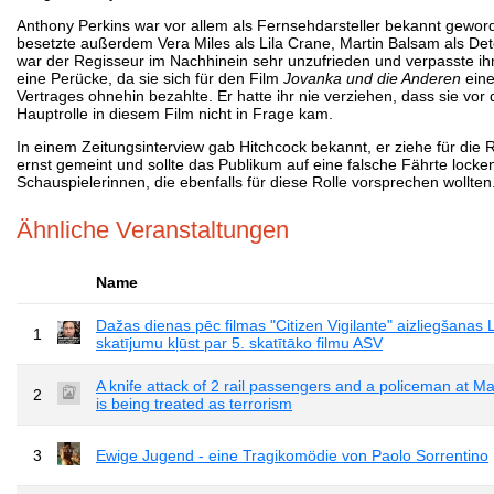
Anthony Perkins war vor allem als Fernsehdarsteller bekannt geword
besetzte außerdem Vera Miles als Lila Crane, Martin Balsam als De
war der Regisseur im Nachhinein sehr unzufrieden und verpasste 
eine Perücke, da sie sich für den Film
Jovanka und die Anderen
eine
Vertrages ohnehin bezahlte. Er hatte ihr nie verziehen, dass sie vo
Hauptrolle in diesem Film nicht in Frage kam.
In einem Zeitungsinterview gab Hitchcock bekannt, er ziehe für die R
ernst gemeint und sollte das Publikum auf eine falsche Fährte locken
Schauspielerinnen, die ebenfalls für diese Rolle vorsprechen wollten
Ähnliche Veranstaltungen
Name
Dažas dienas pēc filmas "Citizen Vigilante" aizliegšanas Li
1
skatījumu kļūst par 5. skatītāko filmu ASV
A knife attack of 2 rail passengers and a policeman at M
2
is being treated as terrorism
3
Ewige Jugend - eine Tragikomödie von Paolo Sorrentino