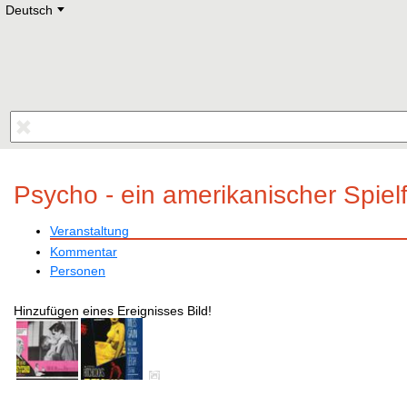
Deutsch
Deutsch
E
English
Русский
Lietuvių
Latviešu
Francais
Polski
Hebrew
Український
Eestikeelne
Psycho - ein amerikanischer Spielf
Veranstaltung
Kommentar
Personen
Hinzufügen eines Ereignisses Bild!