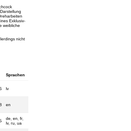
tchcock
Darstellung
Dreharbeiten
ines Exklusiv-
 weibliche
lerdings nicht
Sprachen
6
lv
8
en
de, en, fr,
5
lv, ru, ua