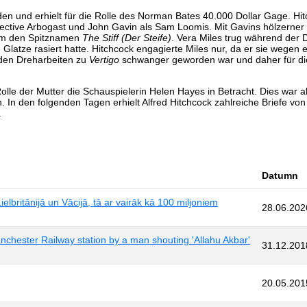
en und erhielt für die Rolle des Norman Bates 40.000 Dollar Gage. Hi
tective Arbogast und John Gavin als Sam Loomis. Mit Gavins hölzerner 
ihm den Spitznamen
The Stiff
(Der Steife)
. Vera Miles trug während der 
 Glatze rasiert hatte. Hitchcock engagierte Miles nur, da er sie wegen e
r den Dreharbeiten zu
Vertigo
schwanger geworden war und daher für die
olle der Mutter die Schauspielerin Helen Hayes in Betracht. Dies war al
. In den folgenden Tagen erhielt Alfred Hitchcock zahlreiche Briefe von
.
Datumn
elbritānijā un Vācijā, tā ar vairāk kā 100 miljoniem
28.06.202
anchester Railway station by a man shouting 'Allahu Akbar'
31.12.201
20.05.201