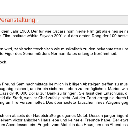
Veranstaltung
 dem Jahr 1960. Der für vier Oscars nominierte Film gilt als eines sein
 Film Institute wählte
Psycho
2001 auf den ersten Rang der 100 best
n wird, zählt schnitttechnisch wie musikalisch zu den bekanntesten und
rte Figur des Serienmörders Norman Bates erlangte Berühmtheit.
och.
em Freund Sam nachmittags heimlich in billigen Absteigen treffen zu müs
genug abgesichert, um ihr ein sicheres Leben zu ermöglichen. Marion wi
ssidy 40.000 Dollar zur Bank zu bringen. Sie fasst den Entschluss, d
 die Stadt, was ihr Chef zufällig sieht. Auf der Fahrt erregt sie durch
 lang an ihre Fersen heftet. Das überhastete Tauschen ihres Wagens ge
ich ein abseits der Hauptstraße gelegenes Motel. Dessen junger Eige
n einem viktorianischen Haus lebe und keinerlei Freunde habe. Der et
e zum Abendessen ein. Er geht vom Motel in das Haus, um das Abendes