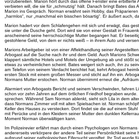
vorzubereiten. Marion hört durch das offene Fenster eine erbittert
verbieten will, die sie für „schmutzig“ hält. Danach bringt Bate
Marion ins Gespräch. Norman erwähnt sein Hobby, das Präparieren 
„harmlos“, nur „manchmal ein bisschen bösartig“. Er äußert auch, 
Marion hadert vor dem Schlafengehen mit sich und erwägt, das gesto
sie unter die Dusche geht. Dort wird sie von einer Gestalt in Frauenk
anscheinend seine herrschsüchtige Mutter begangen hat. Er beseitig
gestohlene Geld, von dem er nichts weiß – in ihrem Auto und versen
Marions Arbeitgeber ist von einer Affekthandlung seiner Angestellten 
Arbogast auf die Suche nach ihr und dem Geld. Auch Marions Schwes
klappert sämtliche Hotels und Motels der Umgebung ab und stößt schl
etwas zu verheimlichen scheint. Bates weigert sich auch, ihn zu se
am Telefon von seinem Verdacht berichtet hat, kehrt Arbogast heiml
ersten Stock mit einem großen Messer und sticht auf ihn ein. Arbogast
Normans Mutter erstochen. Norman übernimmt erneut die „Aufräuma
Alarmiert von Arbogasts Bericht und seinem Verschwinden, fahren Lil
schon vor zehn Jahren auf dem örtlichen Friedhof begraben wurde. S
sprechen. Während Sam Norman ablenkt, sieht sich Lila in dem alten
dass Normans Zimmer voll mit alten Spielsachen ist. Norman schöpft 
Keller des Hauses zu verstecken. Dort findet sie die auf einem Stuhl 
mit Perücke und in den Kleidern seiner Mutter den dunklen Kellerra
Moment Norman überwältigen kann.
Im Polizeirevier erfährt man durch einen Psychologen von Normans ge
andererseits verkörpere der andere Teil seiner Persönlichkeit sein
aufgrund seiner pathologischen Eifersucht vergiftet. Ihr Tod wurde f