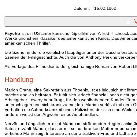
Datumn:
16.02.1960
Psycho
ist ein US-amerikanischer Spielfilm von Alfred Hitchcock aus
Werke und ist ein Klassiker des amerikanischen Kinos. Das American
amerikanischen Thriller.
Die Szene, in der die weibliche Hauptfigur unter der Dusche erstoche
Szenen der Filmgeschichte. Auch die von Anthony Perkins verkörpe
Als Vorlage des Films diente der gleichnamige Roman von Robert Bl
Handlung
Marion Crane, eine Sekretärin aus Phoenix, ist es leid, sich mit ihr
möchte endlich heiraten. Er fühlt sich jedoch finanziell noch nicht 
Arbeitgeber Lowery beauftragt, für den wohlhabenden Kunden Tom Ca
unterschlagen und sich krank zu melden. Marion verlässt mit dem Geld
Verhalten die Aufmerksamkeit eines Polizisten, der sich eine Weile
anderen weckt den Argwohn eines Autohändlers.
Nervös und ängstlich erreicht Marion im strömenden Regen schließl
Bates, erzählt Marion, dass er mit seiner kranken Mutter nebenan i
wirkende Mann zeigt Interesse an der attraktiven Frau und lädt si