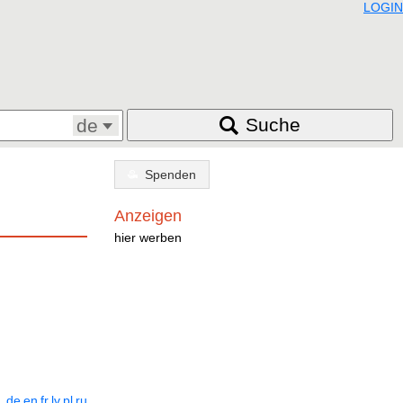
LOGIN
Suche
de
Spenden
Anzeigen
hier werben
de
en
fr
lv
pl
ru