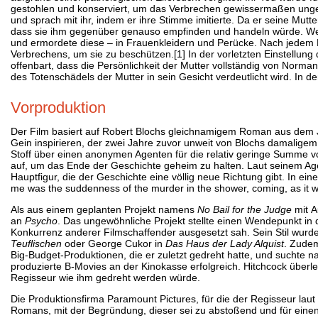
gestohlen und konserviert, um das Verbrechen gewissermaßen unge
und sprach mit ihr, indem er ihre Stimme imitierte. Da er seine Mutter
dass sie ihm gegenüber genauso empfinden und handeln würde. Wenn N
und ermordete diese – in Frauenkleidern und Perücke. Nach jedem Mo
Verbrechens, um sie zu beschützen.[1] In der vorletzten Einstellung d
offenbart, dass die Persönlichkeit der Mutter vollständig von Norman 
des Totenschädels der Mutter in sein Gesicht verdeutlicht wird. In 
Vorproduktion
Der Film basiert auf Robert Blochs gleichnamigem Roman aus dem J
Gein inspirieren, der zwei Jahre zuvor unweit von Blochs damalige
Stoff über einen anonymen Agenten für die relativ geringe Summe v
auf, um das Ende der Geschichte geheim zu halten. Laut seinem A
Hauptfigur, die der Geschichte eine völlig neue Richtung gibt. In eine
me was the suddenness of the murder in the shower, coming, as it wer
Als aus einem geplanten Projekt namens
No Bail for the Judge
mit A
an
Psycho
. Das ungewöhnliche Projekt stellte einen Wendepunkt in
Konkurrenz anderer Filmschaffender ausgesetzt sah. Sein Stil wurde 
Teuflischen
oder George Cukor in
Das Haus der Lady Alquist
. Zudem
Big-Budget-Produktionen, die er zuletzt gedreht hatte, und suchte 
produzierte B-Movies an der Kinokasse erfolgreich. Hitchcock überl
Regisseur wie ihm gedreht werden würde.
Die Produktionsfirma Paramount Pictures, für die der Regisseur lau
Romans, mit der Begründung, dieser sei zu abstoßend und für eine