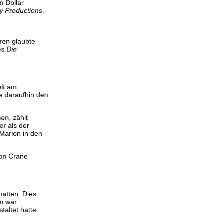
n Dollar
y Productions
.
ren glaubte
ms
Die
eit am
te daraufhin den
en, zählt
er als der
Marion in den
ion Crane
atten. Dies
n war.
taltet hatte.