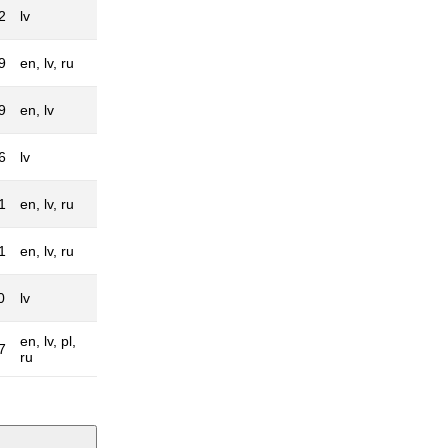
2
lv
9
en, lv, ru
9
en, lv
6
lv
1
en, lv, ru
1
en, lv, ru
0
lv
en, lv, pl,
7
ru