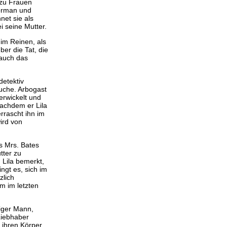
 zu Frauen
Norman und
et sie als
 seine Mutter.
 im Reinen, als
ber die Tat, die
 auch das
detektiv
uche. Arbogast
erwickelt und
Nachdem er Lila
rrascht ihn im
wird von
ss Mrs. Bates
tter zu
 Lila bemerkt,
ngt es, sich im
zlich
m im letzten
liger Mann,
Liebhaber
r ihren Körper