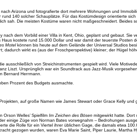
 nach Arizona und fotografierte dort mehrere Wohnungen und Immobili
r rund 140 solcher Schauplätze. Für das Kostümdesign orientierte sich
lich sah. Die meisten Kostüme waren nicht maßgeschneidert. Beides so
nach dem Vorbild einer Villa in Kent, Ohio, geplant und gebaut. Sie 
Haus kostete rund 15.000 Dollar und war damit der teuerste Posten d
es Motel
können bis heute auf dem Gelände der Universal Studios besi
rt; dadurch wirkt es (aus der Froschperspektive) kleiner; der Hügel hö
 ausschließlich von Streichinstrumenten gespielt wird. Viele Motived
ranz Liszt. Ursprünglich war ein Soundtrack aus Jazz-Musik vorgesehen
 von Bernard Herrmann.
sieben Prozent des Budgets ausmachte.
Projekten, auf große Namen wie James Stewart oder Grace Kelly und gr
in Orson Welles’ Spielfilm
Im Zeichen des Bösen
mitgewirkt hatte. Dort 
, der einige Züge von Norman Bates vorwegnahm – Bedrohungen ausges
rte die Rolle für ein Viertel ihrer üblichen Gage, die damals etwa 100.
Betracht gezogen wurden, waren Eva Marie Saint, Piper Laurie, Martha 