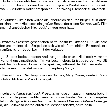
o Hitchcock sein übliches Budget von damals etwa zwei bis drei Millione
dieser den Film kurzerhand mit seiner eigenen Produktionsfirma
Shamle
twa 5,5 Millionen Dollar entspräche) und zwang Hitchcock zu diversen
e Gründe: Zum einen wurde die Produktion dadurch billiger, zum ande
über hinaus war Hitchcock ein großer Bewunderer des Schwarzweiß-Fil
men „französischer Hitchcock“ eingetragen hatte.
 Hitchcock Presents
geschrieben hatte, nahm im Oktober 1959 die Arb
n und meinte, das Skript lese sich wie ein Fernsehfilm. Er kontaktier
ch anfänglichen Bedenken, mit der Aufgabe.
orlage. Zu den bedeutendsten Änderungen, die er und Hitchcock vornahm
cker und unsympathischer Trinker beschrieben. Er ist außerdem viel ält
ginnt das Buch aus Normans Perspektive, während der Film am Anfang 
schnitte ein und endet mit der Enthauptung Marys.
ilm nicht vor. Die Hauptfigur des Buches, Mary Crane, wurde in Mar
 tatsächlich eine Mary Crane gab.
ernsehserie
Alfred Hitchcock Presents
mit diesem zusammengearbeitet h
e sich der Regisseur wohler, wenn er von vertrauten Menschen umgebe
tel für
Vertigo – Aus dem Reich der Toten
und
Der unsichtbare Dritte
ges
, die Leinwand werde durch ein Messer zerfetzt, sollte beim