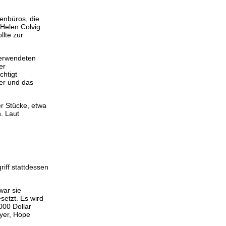
enbüros, die
 Helen Colvig
llte zur
verwendeten
er
chtigt
her und das
er Stücke, etwa
. Laut
iff stattdessen
war sie
etzt. Es wird
000 Dollar
Hyer, Hope