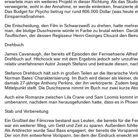
erwartete man ein weiteres Projekt in dieser Richtung. Als das Studi
verweigerte, wohl in der Annahme, er werde einlenken, finanzierte 
Das Budget für
Psycho
betrug nur rund 806.000 Dollar (was heute e
Einsparmaßnahmen.
Die Entscheidung, den Film in Schwarzweiß zu drehen, hatte mehrer
man, die blutige Duschszene würde in Farbe zu brutal wirken. Dar
Teuflischen
, der dessen Regisseur Henri-Georges Clouzot den Beina
Drehbuch
James Cavanaugh, der bereits elf Episoden der Fernsehserie
Alfred
Drehbuch auf. Hitchcock war mit dem Ergebnis jedoch sehr unzufriede
relativ unerfahrenen Autor Joseph Stefano und betraute diesen, na
Stefanos Drehbuch hält sich in großen Teilen an die literarische V
Norman Bates’ Charakterisierung. Im Buch wird dieser als kleiner, di
damals 27-jährige Anthony Perkins, der ihn verkörperte. Zudem be
Mittelpunkt stellt. Die Duschszene nimmt im Buch nur zwei kurze Ab
Auch eine Romanze zwischen Lila Crane und Sam Loomis kommt im F
umbenannt, nachdem man herausgefunden hatte, dass es in Phoenix
Stab und Vorbereitung
Ein Großteil der Filmcrew bestand aus Leuten, die bereits für die F
war ein weiterer Weg, um Geld und Zeit zu sparen. Außerdem fühlt
Als Artdirector wurde Saul Bass engagiert, der bereits die Vorspannti
Der von ihm entworfene Vorspann, bei dem der Eindruck erweckt wird