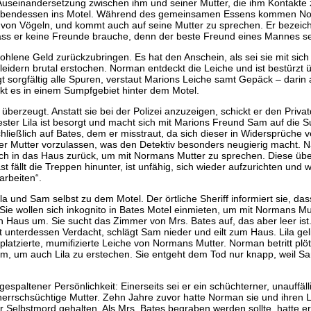
e Auseinandersetzung zwischen ihm und seiner Mutter, die ihm Kontakte
s das Abendessen ins Motel. Während des gemeinsamen Essens kommen 
von Vögeln, und kommt auch auf seine Mutter zu sprechen. Er bezeichn
dass er keine Freunde brauche, denn der beste Freund eines Mannes sei
hlene Geld zurückzubringen. Es hat den Anschein, als sei sie mit sich
leidern brutal erstochen. Norman entdeckt die Leiche und ist bestürzt ü
t sorgfältig alle Spuren, verstaut Marions Leiche samt Gepäck – darin
kt es in einem Sumpfgebiet hinter dem Motel.
überzeugt. Anstatt sie bei der Polizei anzuzeigen, schickt er den Privat
ter Lila ist besorgt und macht sich mit Marions Freund Sam auf die S
ießlich auf Bates, dem er misstraut, da sich dieser in Widersprüche v
iner Mutter vorzulassen, was den Detektiv besonders neugierig macht. 
ich in das Haus zurück, um mit Normans Mutter zu sprechen. Diese übe
 fällt die Treppen hinunter, ist unfähig, sich wieder aufzurichten und 
rbeiten“.
a und Sam selbst zu dem Motel. Der örtliche Sheriff informiert sie, da
ie wollen sich inkognito in Bates Motel einmieten, um mit Normans Mu
 Haus um. Sie sucht das Zimmer von Mrs. Bates auf, das aber leer ist.
unterdessen Verdacht, schlägt Sam nieder und eilt zum Haus. Lila geli
platzierte, mumifizierte Leiche von Normans Mutter. Norman betritt plöt
um, um auch Lila zu erstechen. Sie entgeht dem Tod nur knapp, weil Sa
spaltener Persönlichkeit: Einerseits sei er ein schüchterner, unauffäl
e herrschsüchtige Mutter. Zehn Jahre zuvor hatte Norman sie und ihren 
ür Selbstmord gehalten. Als Mrs. Bates begraben werden sollte, hatte e