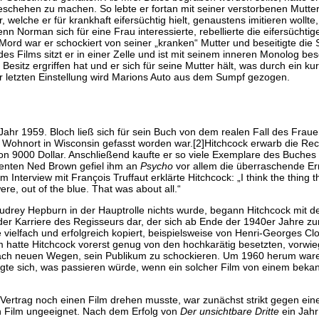
schehen zu machen. So lebte er fortan mit seiner verstorbenen Mutt
, welche er für krankhaft eifersüchtig hielt, genaustens imitieren wollte
orman sich für eine Frau interessierte, rebellierte die eifersüchtige
rd war er schockiert von seiner „kranken“ Mutter und beseitigte die 
es Films sitzt er in einer Zelle und ist mit seinem inneren Monolog bes
Besitz ergriffen hat und er sich für seine Mutter hält, was durch ein k
der letzten Einstellung wird Marions Auto aus dem Sumpf gezogen.
ahr 1959. Bloch ließ sich für sein Buch von dem realen Fall des Fra
m Wohnort in Wisconsin gefasst worden war.[2]Hitchcock erwarb die Re
on 9000 Dollar. Anschließend kaufte er so viele Exemplare des Buches
genten Ned Brown gefiel ihm an
Psycho
vor allem die überraschende E
m Interview mit François Truffaut erklärte Hitchcock: „I think the thing 
e, out of the blue. That was about all.“
udrey Hepburn in der Hauptrolle nichts wurde, begann Hitchcock mit de
 der Karriere des Regisseurs dar, der sich ab Ende der 1940er Jahre 
vielfach und erfolgreich kopiert, beispielsweise von Henri-Georges Cl
 hatte Hitchcock vorerst genug von den hochkarätig besetzten, vorwi
nach neuen Wegen, sein Publikum zu schockieren. Um 1960 herum waren 
egte sich, was passieren würde, wenn ein solcher Film von einem beka
t Vertrag noch einen Film drehen musste, war zunächst strikt gegen ein
n Film ungeeignet. Nach dem Erfolg von
Der unsichtbare Dritte
ein Jahr