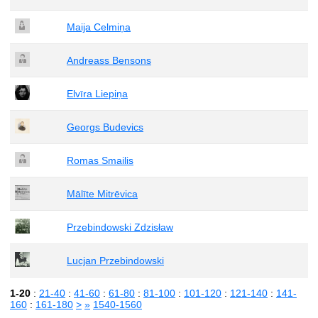
Maija Celmiņa
Andreass Bensons
Elvīra Liepiņa
Georgs Budevics
Romas Smailis
Mālīte Mitrēvica
Przebindowski Zdzisław
Lucjan Przebindowski
1-20
:
21-40
:
41-60
:
61-80
:
81-100
:
101-120
:
121-140
:
141-
160
:
161-180
>
»
1540-1560