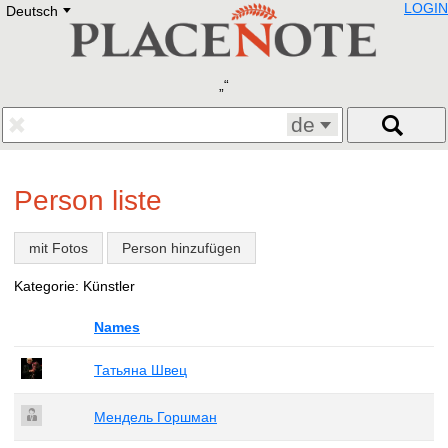
LOGIN
Deutsch
Deutsch
E
English
Русский
Lietuvių
Latviešu
Francais
de
Polski
Hebrew
Український
Person liste
Eestikeelne
mit Fotos
Person hinzufügen
Kategorie: Künstler
Names
Татьяна Швец
Мендель Горшман