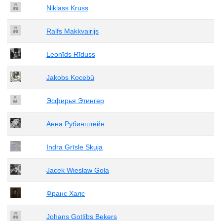
Niklass Kruss
Ralfs Makkvairijs
Leonīds Rīduss
Jakobs Kocebū
Эсфирья Этингер
Анна Рубинштейн
Indra Grīsle Skuja
Jacek Wiesław Gola
Франс Халс
Johans Gotlībs Bekers