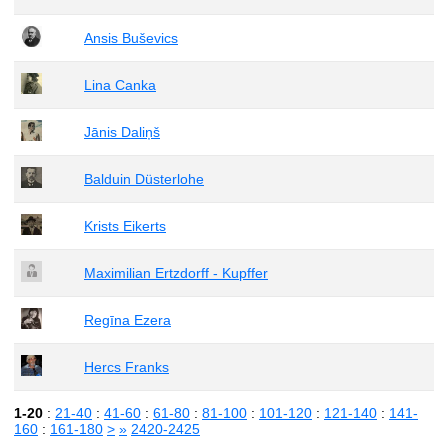
Ansis Buševics
Lina Canka
Jānis Daliņš
Balduin Düsterlohe
Krists Eikerts
Maximilian Ertzdorff - Kupffer
Regīna Ezera
Hercs Franks
1-20
:
21-40
:
41-60
:
61-80
:
81-100
:
101-120
:
121-140
:
141-
160
:
161-180
>
»
2420-2425