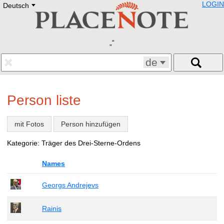
LOGIN
Deutsch
Deutsch
E
English
Русский
Lietuvių
Latviešu
Francais
de
Polski
Hebrew
Український
Person liste
Eestikeelne
mit Fotos
Person hinzufügen
Kategorie: Träger des Drei-Sterne-Ordens
Names
Georgs Andrejevs
Rainis