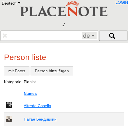
LOGIN
Deutsch
Deutsch
E
English
Русский
Lietuvių
Latviešu
Francais
de
Polski
Hebrew
Український
Person liste
Eestikeelne
mit Fotos
Person hinzufügen
Kategorie: Pianist
Names
Alfredo Casella
Натан Бендицкий