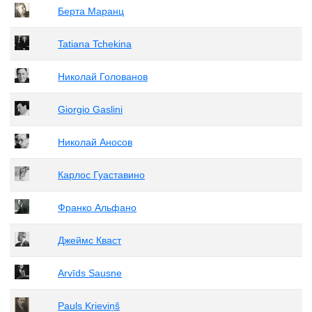
Берта Маранц
Tatiana Tchekina
Николай Голованов
Giorgio Gaslini
Николай Аносов
Карлос Гуаставино
Франко Альфано
Джеймс Кваст
Arvīds Sausne
Pauls Krieviņš