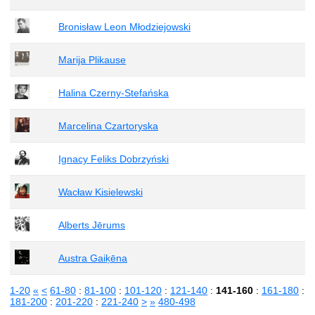
Bronisław Leon Młodziejowski
Marija Plikause
Halina Czerny-Stefańska
Marcelina Czartoryska
Ignacy Feliks Dobrzyński
Wacław Kisielewski
Alberts Jērums
Austra Gaiķēna
1-20
«
<
61-80
:
81-100
:
101-120
:
121-140
:
141-160
:
161-180
:
181-200
:
201-220
:
221-240
>
»
480-498