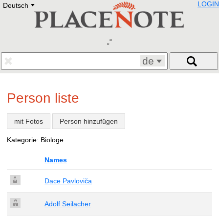
LOGIN
Deutsch
Deutsch
E
English
Русский
Lietuvių
Latviešu
Francais
de
Polski
Hebrew
Український
Person liste
Eestikeelne
mit Fotos
Person hinzufügen
Kategorie: Biologe
Names
Dace Pavloviča
Adolf Seilacher