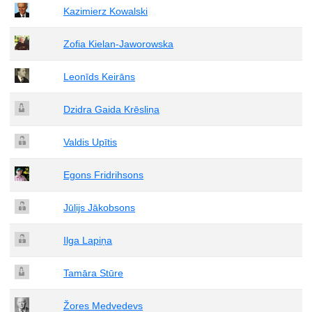
Kazimierz Kowalski
Zofia Kielan-Jaworowska
Leonīds Keirāns
Dzidra Gaida Krēsliņa
Valdis Upītis
Egons Fridrihsons
Jūlijs Jākobsons
Ilga Lapiņa
Tamāra Stūre
Žores Medvedevs