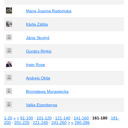
Maria Joanna Radomska
Kārlis Zālītis
Jānis Skujiņš
Gunārs Riņķis
Irwin Rose
Andrejs Okše
Bronisława Morawiecka
Valija Eizenberga
1-20
«
<
81-100
:
101-120
:
121-140
:
141-160
:
161-180
:
181-
200
:
201-220
:
221-240
:
241-260
>
»
280-286