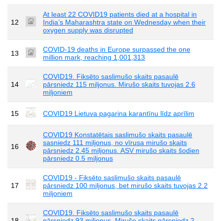
At least 22 COVID19 patients died at a hospital in
12
India’s Maharashtra state on Wednesday when their
oxygen supply was disrupted
COVID-19 deaths in Europe surpassed the one
13
million mark, reaching 1,001,313
COVID19. Fiksēto saslimušo skaits pasaulē
14
pārsniedz 115 miljonus. Mirušo skaits tuvojas 2.6
miljoniem
15
COVID19 Lietuva pagarina karantīnu līdz aprīlim
COVID19 Konstatētais saslimušo skaits pasaulē
sasniedz 111 miljonus, no vīrusa mirušo skaits
16
pārsniedz 2.45 miljonus. ASV mirušo skaits šodien
pārsniedz 0.5 miljonus
COVID19 - Fiksēto saslimušo skaits pasaulē
17
pārsniedz 100 miljonus, bet mirušo skaits tuvojas 2.2
miljoniem
COVID19. Fiksēto saslimušo skaits pasaulē
18
pārsniedz 93 miljonus. Mirušo skaits pārsniedz 2