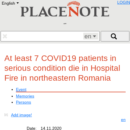
LOGIN
English
Deutsch
E
English
Русский
Lietuvių
Latviešu
Francais
en
Polski
Hebrew
Український
At least 7 COVID19 patients in
Eestikeelne
serious condition die in Hospital
Fire in northeastern Romania
Event
Memories
Persons
Add image!
en
Date:
14.11.2020