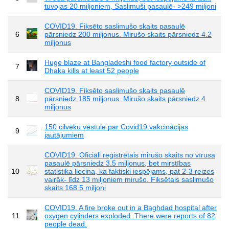
tuvojas 20 miljoniem, Saslimuši pasaulē- >249 miljoni
COVID19. Fiksēto saslimušo skaits pasaulē
6
pārsniedz 200 miljonus. Mirušo skaits pārsniedz 4.2
miljonus
Huge blaze at Bangladeshi food factory outside of
7
Dhaka kills at least 52 people
COVID19. Fiksēto saslimušo skaits pasaulē
8
pārsniedz 185 miljonus. Mirušo skaits pārsniedz 4
miljonus
150 cilvēku vēstule par Covid19 vakcinācijas
9
jautājumiem
COVID19. Oficiāli reģistrētais mirušo skaits no vīrusa
pasaulē pārsniedz 3.5 miljonus, bet mirstības
10
statistika liecina, ka faktiski iespējams, pat 2-3 reizes
vairāk- līdz 13 miljoniem mirušo. Fiksētais saslimušo
skaits 168.5 miljoni
COVID19. A fire broke out in a Baghdad hospital after
11
oxygen cylinders exploded. There were reports of 82
people dead.