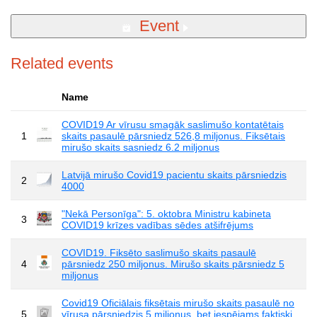
Event
Related events
Name
COVID19 Ar vīrusu smagāk saslimušo kontatētais
1
skaits pasaulē pārsniedz 526,8 miljonus. Fiksētais
mirušo skaits sasniedz 6.2 miljonus
Latvijā mirušo Covid19 pacientu skaits pārsniedzis
2
4000
"Nekā Personīga": 5. oktobra Ministru kabineta
3
COVID19 krīzes vadības sēdes atšifrējums
COVID19. Fiksēto saslimušo skaits pasaulē
4
pārsniedz 250 miljonus. Mirušo skaits pārsniedz 5
miljonus
Covid19 Oficiālais fiksētais mirušo skaits pasaulē no
5
vīrusa pārsniedzis 5 miljonus, bet iespējams faktiski