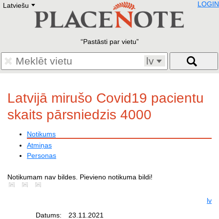
LOGIN
Latviešu
Deutsch
E
English
Русский
Lietuvių
Pastāsti par vietu
Latviešu
Francais
lv
Polski
Hebrew
Український
Latvijā mirušo Covid19 pacientu
Eestikeelne
skaits pārsniedzis 4000
Notikums
Atmiņas
Personas
Notikumam nav bildes. Pievieno notikuma bildi!
lv
Datums:
23.11.2021