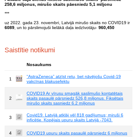
258,6 miljonus, mirušo skaits pāesniedz 5,1 miljonu
***
uz 2022. gada 23. novembri, Latvijā mirušo skaits no COVID19 ir
6089
, un to pārslimojuši lielākā daļa iedzīvotāju-
960,450
Saistītie notikumi
Nosaukums
“AstraZeneca” atzīst retu, bet nāvējošu Covid-19
1
vakcīnas blakusefektu
COVID19 Ar vīrusu smagāk saslimušo kontatētais
2
skaits pasaulē pārsniedz 526,8 miljonus. Fiksētais
mirušo skaits sasniedz 6.2 miljonus
Covid19. Latvijā atklāj vēl 818 gadījumus; miruši 6
3
inficētie. Kopējais upuru skaits Latvijā -7043.
4
COVID19 upuru skaits pasaulē pārsniedz 6 miljonus