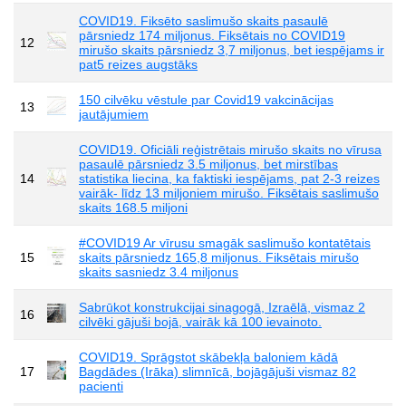
COVID19. Fiksēto saslimušo skaits pasaulē
pārsniedz 174 miljonus. Fiksētais no COVID19
12
mirušo skaits pārsniedz 3,7 miljonus, bet iespējams ir
pat5 reizes augstāks
150 cilvēku vēstule par Covid19 vakcinācijas
13
jautājumiem
COVID19. Oficiāli reģistrētais mirušo skaits no vīrusa
pasaulē pārsniedz 3.5 miljonus, bet mirstības
14
statistika liecina, ka faktiski iespējams, pat 2-3 reizes
vairāk- līdz 13 miljoniem mirušo. Fiksētais saslimušo
skaits 168.5 miljoni
#COVID19 Ar vīrusu smagāk saslimušo kontatētais
15
skaits pārsniedz 165,8 miljonus. Fiksētais mirušo
skaits sasniedz 3.4 miljonus
Sabrūkot konstrukcijai sinagogā, Izraēlā, vismaz 2
16
cilvēki gājuši bojā, vairāk kā 100 ievainoto.
COVID19. Sprāgstot skābekļa baloniem kādā
17
Bagdādes (Irāka) slimnīcā, bojāgājuši vismaz 82
pacienti