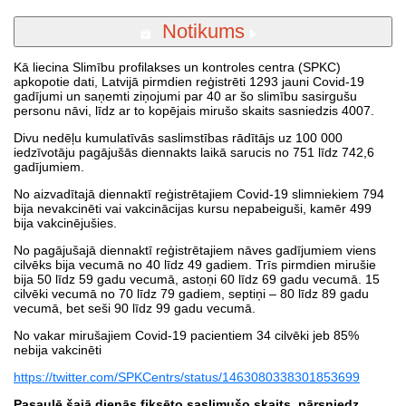
Notikums
Kā liecina Slimību profilakses un kontroles centra (SPKC)
apkopotie dati, Latvijā pirmdien reģistrēti 1293 jauni Covid-19
gadījumi un saņemti ziņojumi par 40 ar šo slimību sasirgušu
personu nāvi, līdz ar to kopējais mirušo skaits sasniedzis 4007.
Divu nedēļu kumulatīvās saslimstības rādītājs uz 100 000
iedzīvotāju pagājušās diennakts laikā sarucis no 751 līdz 742,6
gadījumiem.
No aizvadītajā diennaktī reģistrētajiem Covid-19 slimniekiem 794
bija nevakcinēti vai vakcinācijas kursu nepabeiguši, kamēr 499
bija vakcinējušies.
No pagājušajā diennaktī reģistrētajiem nāves gadījumiem viens
cilvēks bija vecumā no 40 līdz 49 gadiem. Trīs pirmdien mirušie
bija 50 līdz 59 gadu vecumā, astoņi 60 līdz 69 gadu vecumā. 15
cilvēki vecumā no 70 līdz 79 gadiem, septiņi – 80 līdz 89 gadu
vecumā, bet seši 90 līdz 99 gadu vecumā.
No vakar mirušajiem Covid-19 pacientiem 34 cilvēki jeb 85%
nebija vakcinēti
https://twitter.com/SPKCentrs/status/1463080338301853699
Pasaulē šajā dienās fiksēto saslimušo skaits pārsniedz