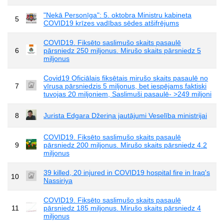
"Nekā Personīga": 5. oktobra Ministru kabineta
5
COVID19 krīzes vadības sēdes atšifrējums
COVID19. Fiksēto saslimušo skaits pasaulē
6
pārsniedz 250 miljonus. Mirušo skaits pārsniedz 5
miljonus
Covid19 Oficiālais fiksētais mirušo skaits pasaulē no
7
vīrusa pārsniedzis 5 miljonus, bet iespējams faktiski
tuvojas 20 miljoniem, Saslimuši pasaulē- >249 miljoni
8
Jurista Edgara Džeriņa jautājumi Veselība ministrijai
COVID19. Fiksēto saslimušo skaits pasaulē
9
pārsniedz 200 miljonus. Mirušo skaits pārsniedz 4.2
miljonus
39 killed, 20 injured in COVID19 hospital fire in Iraq's
10
Nassiriya
COVID19. Fiksēto saslimušo skaits pasaulē
11
pārsniedz 185 miljonus. Mirušo skaits pārsniedz 4
miljonus