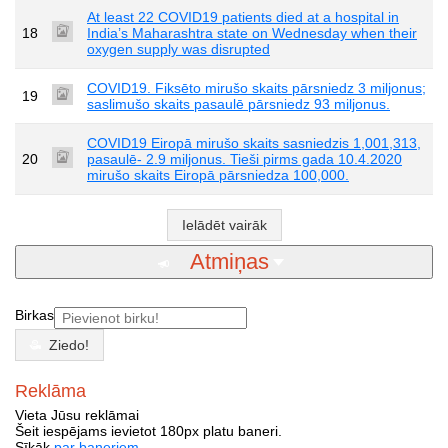
At least 22 COVID19 patients died at a hospital in
18
India’s Maharashtra state on Wednesday when their
oxygen supply was disrupted
COVID19. Fiksēto mirušo skaits pārsniedz 3 miljonus;
19
saslimušo skaits pasaulē pārsniedz 93 miljonus.
COVID19 Eiropā mirušo skaits sasniedzis 1,001,313,
20
pasaulē- 2.9 miljonus. Tieši pirms gada 10.4.2020
mirušo skaits Eiropā pārsniedza 100,000.
Ielādēt vairāk
Atmiņas
Birkas
Ziedo!
Reklāma
Vieta Jūsu reklāmai
Šeit iespējams ievietot 180px platu baneri.
Sīkāk
par baneriem
.