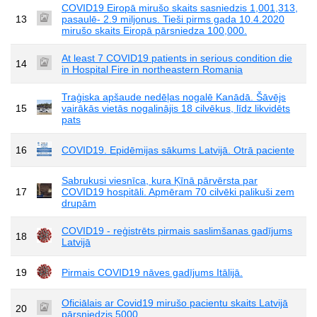
COVID19 Eiropā mirušo skaits sasniedzis 1,001,313,
13
pasaulē- 2.9 miljonus. Tieši pirms gada 10.4.2020
mirušo skaits Eiropā pārsniedza 100,000.
At least 7 COVID19 patients in serious condition die
14
in Hospital Fire in northeastern Romania
Traģiska apšaude nedēļas nogalē Kanādā. Šāvējs
15
vairākās vietās nogalinājis 18 cilvēkus, līdz likvidēts
pats
16
COVID19. Epidēmijas sākums Latvijā. Otrā paciente
Sabrukusi viesnīca, kura Ķīnā pārvērsta par
17
COVID19 hospitāli. Apmēram 70 cilvēki palikuši zem
drupām
COVID19 - reģistrēts pirmais saslimšanas gadījums
18
Latvijā
19
Pirmais COVID19 nāves gadījums Itālijā.
Oficiālais ar Covid19 mirušo pacientu skaits Latvijā
20
pārsniedzis 5000