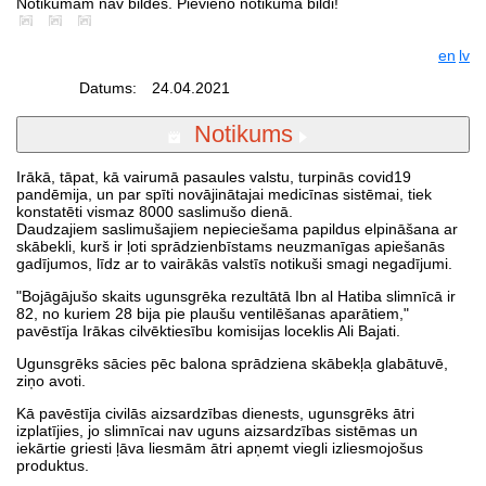
Notikumam nav bildes. Pievieno notikuma bildi!
en
lv
Datums:
24.04.2021
Notikums
Irākā, tāpat, kā vairumā pasaules valstu, turpinās covid19
pandēmija, un par spīti novājinātajai medicīnas sistēmai, tiek
konstatēti vismaz 8000 saslimušo dienā.
Daudzajiem saslimušajiem nepieciešama papildus elpināšana ar
skābekli, kurš ir ļoti sprādzienbīstams neuzmanīgas apiešanās
gadījumos, līdz ar to vairākās valstīs notikuši smagi negadījumi.
"Bojāgājušo skaits ugunsgrēka rezultātā Ibn al Hatiba slimnīcā ir
82, no kuriem 28 bija pie plaušu ventilēšanas aparātiem,"
pavēstīja Irākas cilvēktiesību komisijas loceklis Ali Bajati.
Ugunsgrēks sācies pēc balona sprādziena skābekļa glabātuvē,
ziņo avoti.
Kā pavēstīja civilās aizsardzības dienests, ugunsgrēks ātri
izplatījies, jo slimnīcai nav uguns aizsardzības sistēmas un
iekārtie griesti ļāva liesmām ātri apņemt viegli izliesmojošus
produktus.