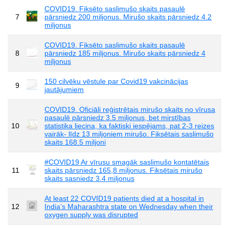
COVID19. Fiksēto saslimušo skaits pasaulē
7
pārsniedz 200 miljonus. Mirušo skaits pārsniedz 4.2
miljonus
COVID19. Fiksēto saslimušo skaits pasaulē
8
pārsniedz 185 miljonus. Mirušo skaits pārsniedz 4
miljonus
150 cilvēku vēstule par Covid19 vakcinācijas
9
jautājumiem
COVID19. Oficiāli reģistrētais mirušo skaits no vīrusa
pasaulē pārsniedz 3.5 miljonus, bet mirstības
10
statistika liecina, ka faktiski iespējams, pat 2-3 reizes
vairāk- līdz 13 miljoniem mirušo. Fiksētais saslimušo
skaits 168.5 miljoni
#COVID19 Ar vīrusu smagāk saslimušo kontatētais
11
skaits pārsniedz 165,8 miljonus. Fiksētais mirušo
skaits sasniedz 3.4 miljonus
At least 22 COVID19 patients died at a hospital in
12
India’s Maharashtra state on Wednesday when their
oxygen supply was disrupted