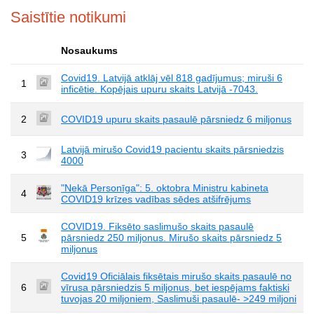
Saistītie notikumi
Nosaukums
Covid19. Latvijā atklāj vēl 818 gadījumus; miruši 6
1
inficētie. Kopējais upuru skaits Latvijā -7043.
2
COVID19 upuru skaits pasaulē pārsniedz 6 miljonus
Latvijā mirušo Covid19 pacientu skaits pārsniedzis
3
4000
"Nekā Personīga": 5. oktobra Ministru kabineta
4
COVID19 krīzes vadības sēdes atšifrējums
COVID19. Fiksēto saslimušo skaits pasaulē
5
pārsniedz 250 miljonus. Mirušo skaits pārsniedz 5
miljonus
Covid19 Oficiālais fiksētais mirušo skaits pasaulē no
6
vīrusa pārsniedzis 5 miljonus, bet iespējams faktiski
tuvojas 20 miljoniem, Saslimuši pasaulē- >249 miljoni