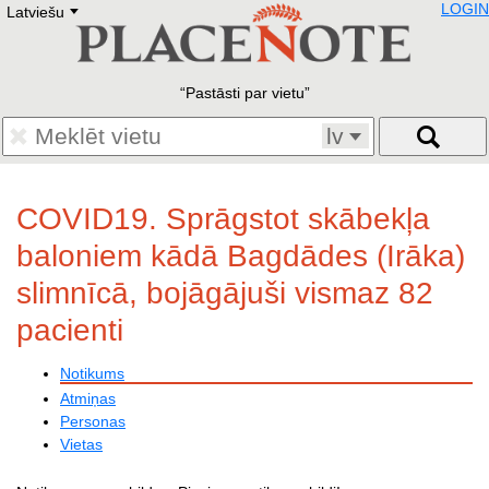
LOGIN
Latviešu
Deutsch
E
English
Русский
Lietuvių
Pastāsti par vietu
Latviešu
Francais
lv
Polski
Hebrew
Український
COVID19. Sprāgstot skābekļa
Eestikeelne
baloniem kādā Bagdādes (Irāka)
slimnīcā, bojāgājuši vismaz 82
pacienti
Notikums
Atmiņas
Personas
Vietas