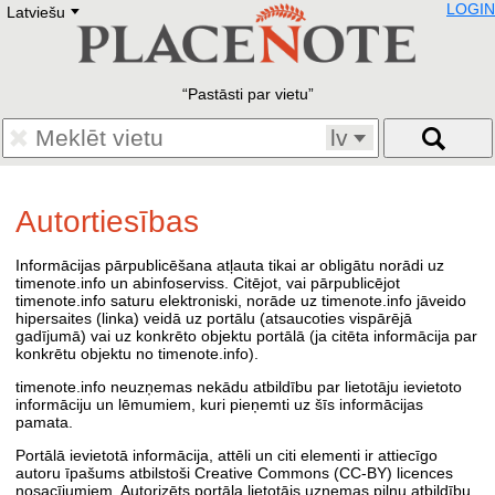
LOGIN
Latviešu
Deutsch
E
English
Русский
Lietuvių
Pastāsti par vietu
Latviešu
Francais
lv
Polski
Hebrew
Український
Autortiesības
Eestikeelne
Informācijas pārpublicēšana atļauta tikai ar obligātu norādi uz
timenote.info un abinfoserviss. Citējot, vai pārpublicējot
timenote.info saturu elektroniski, norāde uz timenote.info jāveido
hipersaites (linka) veidā uz portālu (atsaucoties vispārējā
gadījumā) vai uz konkrēto objektu portālā (ja citēta informācija par
konkrētu objektu no timenote.info).
timenote.info neuzņemas nekādu atbildību par lietotāju ievietoto
informāciju un lēmumiem, kuri pieņemti uz šīs informācijas
pamata.
Portālā ievietotā informācija, attēli un citi elementi ir attiecīgo
autoru īpašums atbilstoši Creative Commons (CC-BY) licences
nosacījumiem. Autorizēts portāla lietotājs uzņemas pilnu atbildību