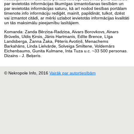
par ievietotās informācijas likumīgas izmantošanas tiesībām un
par ievietotās informācijas saturu, kā arī nodod tiesības portālam
timenote.info informāciju rediģēt, mainīt, papildināt, tulkot, dzēst
vai izmantot citādi, ar mērķi uzlabot ievietotās informācijas kvalitāti
un tās maksimālu pieejamību lasītājiem.
Komanda: Zanda Bērziņa-Radziņa, Aivars Borovkovs, Ainars
Brūvelis, Uldis Ķirsis, Jānis Hartmanis, Edīte Brence, Līga
Landsberga, Žanna Žaka, Pēteris Avotiņš, Menachems
Barkahāns, Linda Lielvārde, Solveiga Smiltene, Voldemārs
Eichenbaums, Gunita Kulmane, Inta Tuza u.c. ~33 500 personas.
Dizains - J. Beķeris.
© Nekropole Info, 2016
Vairāk par autortiesībām