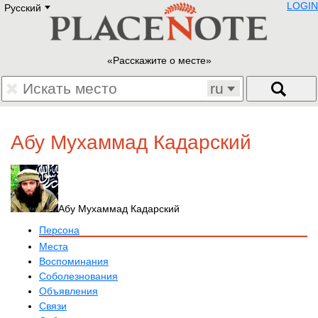
LOGIN
Русский
Deutsch
E
English
Русский
Lietuvių
Расскажите о месте
Latviešu
Francais
ru
Polski
Hebrew
Український
Абу Мухаммад Кадарский
Eestikeelne
Абу Мухаммад Кадарский
Персона
Места
Воспоминания
Соболезнования
Объявления
Связи