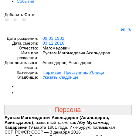
События
Добавить Фото!
en
ru
Дата рождения:
09.03.1981
Дата смерти:
03.12.2016
Отчество:
Магомедович
Имя при
Рустам Магомедович Асельдеров
рождении:
Дополнительные
Асильдéров, Асильдáров
имена:
Категории:
Партизан
,
Преступник
,
Убийца
Кладбище:
Указать кладбище
Персона
Рустам Магомедович Асельдеров (Асильдеров,
Асильдаров)
, известный также как
Абу Мухаммад
Кадарский
(9 марта 1981 года, Ики-Бурул, Калмыцкая
ССР, РСФСР, СССР — 3 декабря 2016