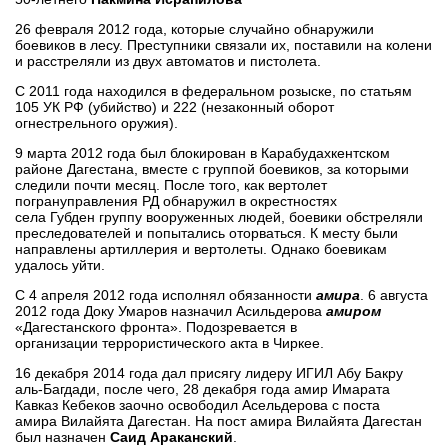
26 февраля 2012 года, которые случайно обнаружили
боевиков в лесу. Преступники связали их, поставили на колени
и расстреляли из двух автоматов и пистолета.
С 2011 года находился в федеральном розыске, по статьям
105 УК РФ (убийство) и 222 (незаконный оборот
огнестрельного оружия).
9 марта 2012 года был блокирован в Карабудахкентском
районе Дагестана, вместе с группой боевиков, за которыми
следили почти месяц. После того, как вертолет
погрануправления РД обнаружил в окрестностях
села Губден группу вооруженных людей, боевики обстреляли
преследователей и попытались оторваться. К месту были
направлены артиллерия и вертолеты. Однако боевикам
удалось уйти.
С 4 апреля 2012 года исполнял обязанности
амира
. 6 августа
2012 года Доку Умаров назначил Асильдерова
амиром
«Дагестанского фронта». Подозревается в
организации террористического акта в Чиркее.
16 декабря 2014 года дал присягу лидеру ИГИЛ Абу Бакру
аль-Багдади, после чего, 28 декабря года амир Имарата
Кавказ Кебеков заочно освободил Асельдерова с поста
амира Вилайята Дагестан. На пост амира Вилайята Дагестан
был назначен
Саид Араканский
.