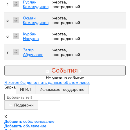
Руслан
жертва,
4
Камалудинов
пострадавший
Осман
жертва,
5
Камалудинов
пострадавший
Курбан
жертва,
6
Насухов
пострадавший
Загир
жертва,
7
Абдуллаев
пострадавший
События
Не указано событие
Я хотел бы дополнить данные об этом лице.
Бирка
ИГИЛ
Исламское государство
Поддержи
X
Добавить соболезнование
Добавить объявление