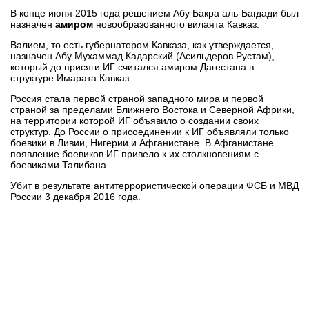
В конце июня 2015 года решением Абу Бакра аль-Багдади был
назначен
амиром
новообразованного вилаята Кавказ.
Валием, то есть губернатором Кавказа, как утверждается,
назначен Абу Мухаммад Кадарский (Асильдеров Рустам),
который до присяги ИГ считался амиром Дагестана в
структуре Имарата Кавказ.
Россия стала первой страной западного мира и первой
страной за пределами Ближнего Востока и Северной Африки,
на территории которой ИГ объявило о создании своих
структур. До России о присоединении к ИГ объявляли только
боевики в Ливии, Нигерии и Афганистане. В Афганистане
появление боевиков ИГ привело к их столкновениям с
боевиками Талибана.
Убит в результате антитеррористической операции ФСБ и МВД
России 3 декабря 2016 года.