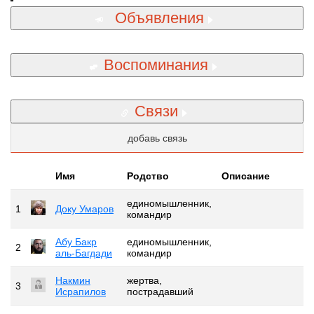
Объявления
Воспоминания
Связи
добавь связь
Имя
Родство
Описание
единомышленник,
1
Доку Умаров
командир
Абу Бакр
единомышленник,
2
аль-Багдади
командир
Накмин
жертва,
3
Исрапилов
пострадавший