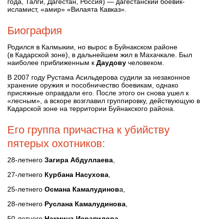
года, Талги, Дагестан, Россия) — дагестанский боевик-
исламист, «амир» «Вилаята Кавказ».
Биография
Родился в Калмыкии, но вырос в Буйнакском районе
(в Кадарской зоне), в дальнейшем жил в Махачкале. Был
наиболее приближенным к
Даудову
человеком.
В 2007 году Рустама Асильдерова судили за незаконное
хранение оружия и пособничество боевикам, однако
присяжные оправдали его. После этого он снова ушел к
«лесным», а вскоре возглавил группировку, действующую в
Кадарской зоне на территории Буйнакского района.
Его группа причастна к убийству
пятерых охотников:
28-летнего
Загира Абдуллаева
,
27-летнего
Курбана Насухова
,
25-летнего
Османа Камалудинов
а,
28-летнего
Руслана Камалудинова
,
50-летнего
Накмина Исрапилова