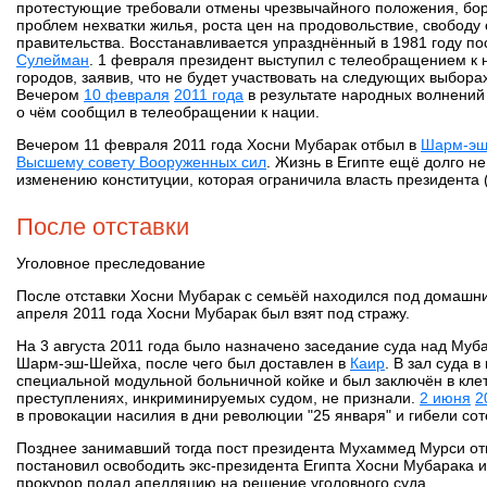
протестующие требовали отмены чрезвычайного положения, бор
проблем нехватки жилья, роста цен на продовольствие, свободу
правительства. Восстанавливается упразднённый в 1981 году по
Сулейман
. 1 февраля президент выступил с телеобращением к 
городов, заявив, что не будет участвовать на следующих выборах
Вечером
10 февраля
2011 года
в результате народных волнений
о чём сообщил в телеобращении к нации.
Вечером 11 февраля 2011 года Хосни Мубарак отбыл в
Шарм-эш
Высшему совету Вооруженных сил
. Жизнь в Египте ещё долго 
изменению конституции, которая ограничила власть президента (д
После отставки
Уголовное преследование
После отставки Хосни Мубарак с семьёй находился под домашни
апреля 2011 года Хосни Мубарак был взят под стражу.
На 3 августа 2011 года было назначено заседание суда над Муб
Шарм-эш-Шейха, после чего был доставлен в
Каир
. В зал суда 
специальной модульной больничной койке и был заключён в клет
преступлениях, инкриминируемых судом, не признали.
2 июня
2
в провокации насилия в дни революции "25 января" и гибели со
Позднее занимавший тогда пост президента Мухаммед Мурси отме
постановил освободить экс-президента Египта Хосни Мубарака и
прокурор подал апелляцию на решение уголовного суда.