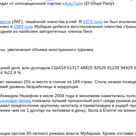
дат от оппозиционной партии «
Аль-Гад
» (
El-Ghad Party
).
арств
(ЛАГ), лишённой членства в ней. В
1979 году
он был исключе
днако в
1989 году
Мубарак добился восстановления членства страны
дним из наиболее авторитетных членов Лиги.
ны, увеличения объема иностранного туризма.
шний долг, млн долларов США18 61317 48825 92526 81228 94929 
,4 %22,9 %
ет занимал 101-е место в списке из 169 стран. Столь низкая позиц
окий уровень безработицы и коррупция.
с Ахмедом Назифом в июле 2004 года в экономике наметились пол
фондовая биржа
показала лучший процентный рост среди рынков 
тдавал предпочтение крупному капиталу и приватизации в ущерб пр
енее чем на 1 доллар на человека в день), была в Египте на моме
тации против 30-летнего режима власти Мубарака. Кроме отставки 