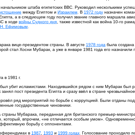
начальником штаба египетских ВВС. Руководил несколькими усп
 истощение
между Египтом и
Израилем
. В
1972 году
назначен ком
гипта, а в следующем году получил звание главного маршала ави
ВС в ходе
войны Судного дня
, также известной как война 10-го рам
 Н. Ефимовым
.
рака вице-президентом страны. В августе
1978 года
была создана
рой стал Хосни Мубарак, а уже в январе 1981 года его назначили
 в 1981 г.
был убит исламистами. Находившийся рядом с ним Мубарак был ра
 занял пост президента Египта и сразу ввёл в стране чрезвычайно
провёл ряд мероприятий по борьбе с коррупцией. Были отданы под
ленные государственные чиновники.
та страны Мубарака, переданная для британского премьер-министр
е, который, впрочем, «не отличается особым умом». Одновременно
 эффективную борьбу с оппонентами.
референдумах в
1987
,
1993
и
1999 годах
. Голосование проходило п