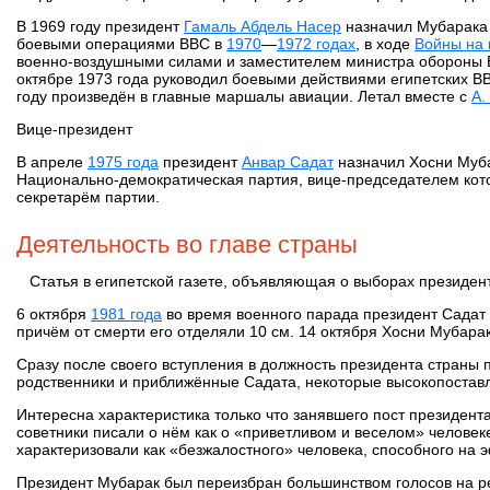
В 1969 году президент
Гамаль Абдель Насер
назначил Мубарака 
боевыми операциями ВВС в
1970
—
1972 годах
, в ходе
Войны на
военно‑воздушными силами и заместителем министра обороны Е
октябре 1973 года руководил боевыми действиями египетских В
году произведён в главные маршалы авиации. Летал вместе с
А.
Вице-президент
В апреле
1975 года
президент
Анвар Садат
назначил Хосни Муба
Национально‑демократическая партия, вице-председателем кото
секретарём партии.
Деятельность во главе страны
Статья в египетской газете, объявляющая о выборах президента
6 октября
1981 года
во время военного парада президент Садат 
причём от смерти его отделяли 10 см. 14 октября Хосни Мубарак
Сразу после своего вступления в должность президента страны 
родственники и приближённые Садата, некоторые высокопостав
Интересна характеристика только что занявшего пост президен
советники писали о нём как о «приветливом и веселом» человек
характеризовали как «безжалостного» человека, способного на
Президент Мубарак был переизбран большинством голосов на 