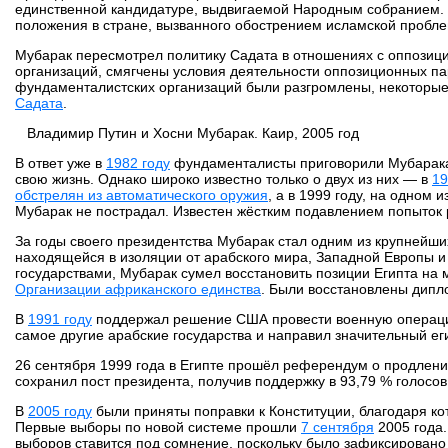
единственной кандидатуре, выдвигаемой Народным собранием.
положения в стране, вызванного обострением исламской пробле
Мубарак пересмотрел политику Садата в отношениях с оппозиц
организаций, смягчены условия деятельности оппозиционных пар
фундаменталистских организаций были разгромлены, некоторые 
Садата
.
Владимир Путин и Хосни Мубарак. Каир, 2005 год
В ответ уже в
1982 году
фундаменталисты приговорили Мубарака 
свою жизнь. Однако широко известно только о двух из них — в
19
обстрелян из автоматического оружия
, а в 1999 году, на одном
Мубарак не пострадал. Известен жёстким подавлением попыток 
За годы своего президентства Мубарак стал одним из крупнейш
находящейся в изоляции от арабского мира, Западной Европы и
государствами, Мубарак сумел восстановить позиции Египта на
Организации африканского единства
. Были восстановлены дипл
В
1991 году
поддержал решение США провести военную операцию
самое другие арабские государства и направил значительный еги
26 сентября 1999 года в Египте прошёл референдум о продлении
сохранил пост президента, получив поддержку в 93,79 % голосов
В
2005 году
были приняты поправки к Конституции, благодаря ко
Первые выборы по новой системе прошли
7 сентября
2005 года.
выборов ставится под сомнение, поскольку было зафиксирован