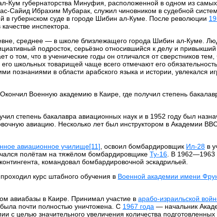
ал-Кум губернаторства Минуфия, расположенной в одном из самых
 ас-Сайид Ибрахим Мубарак, служил чиновником в судебной систе
ий в губернском суде в городе Шибин ал-Куме. После революции
19
 качестве инспектора.
вне, среднее — в школе близлежащего города Шибин ал-Куме. Лю
ициативный подросток, серьёзно относившийся к делу и привыкший
 о том, что в ученические годы он отличался от сверстников тем, 
его школьных товарищей чаще всего отмечают его обязательность
ми познаниями в области арабского языка и истории, увлекался иг
Окончил Военную академию в Каире, где получил степень бакалав
учил степень бакалавра авиационных наук и в 1952 году был назна
вочную авиацию. Несколько лет был инструктором в Академии ВВС
енное авиационное училище
[11]
, освоил бомбардировщик
Ил-28
в у
бучался полётам на тяжёлом бомбардировщике
Ту-16
. В 1962—1963 
о контингента, командовал бомбардировочной эскадрильей.
 проходил курс штабного обучения в
Военной академии имени Фру
ом авиабазы в Каире. Принимал участие в
арабо-израильской войн
была почти полностью уничтожена. С
1967 года
— начальник Акад
ии с целью значительного увеличения количества подготовленных 