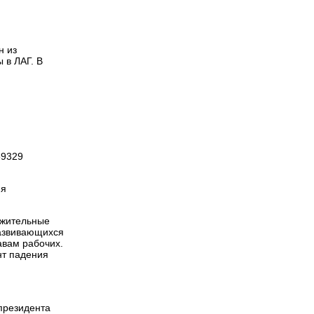
н из
 в ЛАГ. В
59329
ия
ожительные
развивающихся
авам рабочих.
нт падения
президента