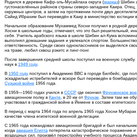
Родился в деревне Кафр-эль-Мусайлаха округа (
марказ
) Шибин 
густонаселённых районов страны северо-западнее Каира. Отец,
окружных центров, а затем на протяжении почти двух десятилет
Сайид Ибрахим был переведён в Каир в министерство юстиции в
Начальное образование Мухаммед Хосни получил в родной дере
Хосни в школьные годы, отмечают, что это был решительный, ин
себя. Учитель арабского языка в школе Шибин ал-Кума вспоминает
выполнял домашние задания и увлекался спортом. Большинство 
ответственность. Среди своих одноклассников он выделялся свои
на траве, любил сквош рэкитс и пинг-понг.
После завершения средней школы поступил на военную службу. 
наук в
1949 году
.
В
1950 году
поступил в Академию ВВС в городе Билбейс, где пол
эскадрилью истребителей и вскоре был переведён в бомбардиро
Суэцкой войне
1956 года.
В 1959—1960 годах учился в
СССР
, где окончил
Фрунзенское во
авиационном полку в
Канте
, в 20 км от
Фрунзе
. Затем там же о
участвовал в гражданской войне в Йемене в составе египетског
В период с марта 1964 года по апрель 1965 года Хосни Мубарак
качестве члена египетской военной делегации.
С 1965 года командовал авиационной бригадой и был начальник
когда
авиация Египта
потерпела катастрофическое поражение и 
воздушных сил, произвёл перестройку учебного процесса Академ