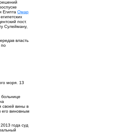
 решений
роспуске
и Египта
Омар
 египетских
ентский пост.
ту Сулейману,
ередав власть
 по
го моря. 13
в больнице
на
я своей вины в
л его виновным
2013 года суд
еральный