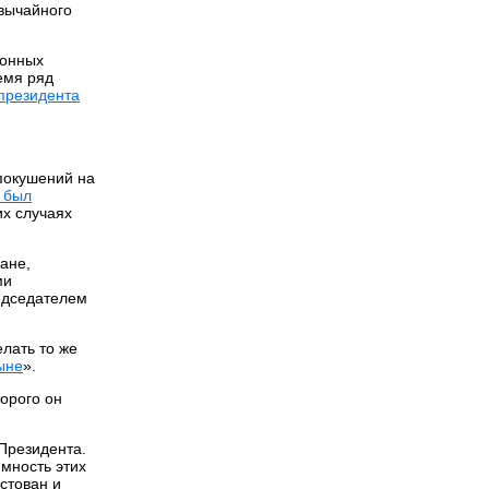
вычайного
ионных
емя ряд
президента
покушений на
 был
их случаях
ране,
ми
редседателем
лать то же
ыне
».
орого он
 Президента.
имность этих
стован и