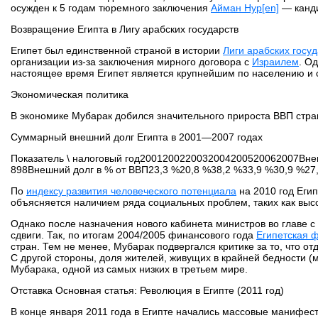
осужден к 5 годам тюремного заключения
Айман Нур
[en]
— канди
Возвращение Египта в Лигу арабских государств
Египет был единственной страной в истории
Лиги арабских госуд
организации из-за заключения мирного договора с
Израилем
. О
настоящее время Египет является крупнейшим по населению и о
Экономическая политика
В экономике Мубарак добился значительного прироста ВВП стра
Суммарный внешний долг Египта в 2001—2007 годах
Показатель \ налоговый год2001200220032004200520062007Вне
898Внешний долг в % от ВВП23,3 %20,8 %38,2 %33,9 %30,9 %27
По
индексу развития человеческого потенциала
на 2010 год Егип
объясняется наличием ряда социальных проблем, таких как выс
Однако после назначения нового кабинета министров во главе 
сдвиги. Так, по итогам 2004/2005 финансового года
Египетская 
стран. Тем не менее, Мубарак подвергался критике за то, что о
С другой стороны, доля жителей, живущих в крайней бедности (м
Мубарака, одной из самых низких в третьем мире.
Отставка Основная статья: Революция в Египте (2011 год)
В конце января 2011 года в Египте начались массовые манифес