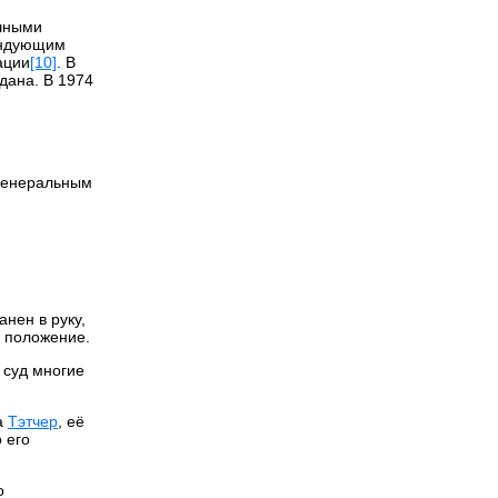
ешными
андующим
ации
[10]
. В
адана. В 1974
 генеральным
нен в руку,
е положение.
 суд многие
а
Тэтчер
, её
 его
о