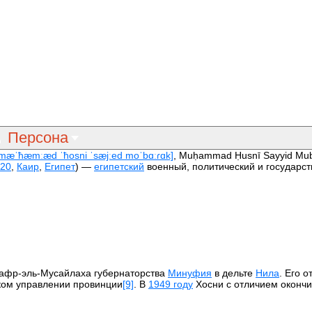
Персона
[mæˈħæmːæd ˈħosni ˈsæjːed moˈbɑːɾɑk]
, Muḥammad Ḥusnī Sayyid Mu
20
,
Каир
,
Египет
) —
египетский
военный, политический и государс
афр-эль‑Мусайлаха губернаторства
Минуфия
в дельте
Нила
. Его 
ком управлении провинции
[9]
. В
1949 году
Хосни с отличием оконч