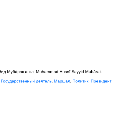
ид Муба́рак англ. Muḥammad Ḥusnī Sayyid Mubārak
,
Государственный деятель
,
Маршал
,
Политик
,
Президент