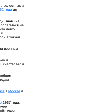
ме волостных и
52 года
ас-
ди, знавшие
 полагаться на
что легко
 и
рой в хоккей
ра военных
чен в
. Участвовал в
чебном
годах
нзе
в
Москве
в
е
1967 года,
емии
лётчиков.