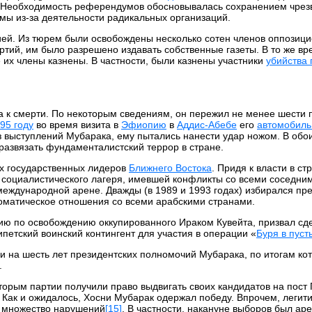
 Необходимость референдумов обосновывалась сохранением чрез
мы из-за деятельности радикальных организаций.
ией. Из тюрем были освобождены несколько сотен членов оппозиц
тий, им было разрешено издавать собственные газеты. В то же вр
их члены казнены. В частности, были казнены участники
убийства 
к смерти. По некоторым сведениям, он пережил не менее шести 
95 году
во время визита в
Эфиопию
в
Аддис-Абебе
его
автомобиль
 из выступлений Мубарака, ему пытались нанести удар ножом. В обо
развязать фундаменталистский террор в стране.
их государственных лидеров
Ближнего Востока
. Придя к власти в ст
 социалистического лагеря, имевшей конфликты со всеми соседни
 международной арене. Дважды (в 1989 и 1993 годах) избирался п
оматическое отношения со всеми арабскими странами.
 по освобождению оккупированного Ираком Кувейта, призвал сде
петский воинский контингент для участия в операции «
Буря в пуст
 на шесть лет президентских полномочий Мубарака, по итогам кот
.
торым партии получили право выдвигать своих кандидатов на пост
 Как и ожидалось, Хосни Мубарак одержал победу. Впрочем, легит
о множество нарушений
[15]
. В частности, накануне выборов был аре