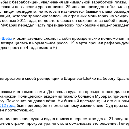
ьбы с безработицей, увеличения минимальной заработной платы,
 слова и повышения уровня жизни. 29 января президент объявил о 
ст вице-президента, на который назначается бывший глава разведк
нации, которое транслировалось на огромных мониторах на улицах
 осенью 2011 года, но до этого срока он сохраняет за собой презид
 Мубарак передал часть президентских полномочий вице-президен
-Шейх
и окончательно сложил с себя президентские полномочия, п
не возвращалась в нормальное русло. 19 марта прошёл референдум
ва срока по 4 года вместо 6).
м арестом в своей резиденции в Шарм-эш-Шейхе на берегу Красно
араком и его сыновьями. До начала суда экс-президент находился 
в каирской Полицейской академии тяжело больной Мубарак прибыл 
ку. Показания он давал лёжа. Ни бывший президент, ни его сыновь
012 года
был приговорён к пожизненному заключению. Суд призна
тен протестующих.
нил решение суда и издал приказ о пересмотре дела. 21 августа 
з-под стражи, прокуратура не стала обжаловать это решение. Ген