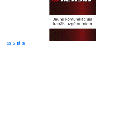
en
lv
pl
ru