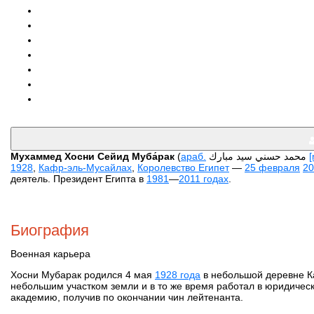
Мухаммед Хосни Сейид Муба́рак
(
араб.
محمد حسني سيد مبارك‎
1928
,
Кафр-эль-Мусайлах
,
Королевство Египет
—
25 февраля
20
деятель. Президент Египта в
1981
—
2011 годах
.
Биография
Военная карьера
Хосни Мубарак родился 4 мая
1928 года
в небольшой деревне К
небольшим участком земли и в то же время работал в юридичес
академию, получив по окончании чин лейтенанта.