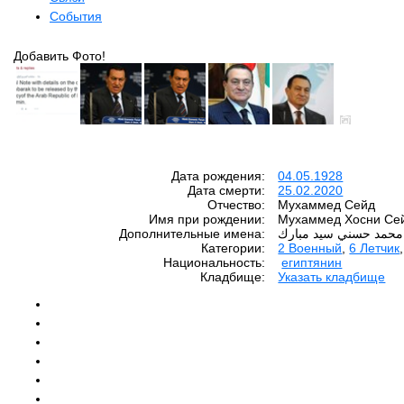
События
Добавить Фото!
Дата рождения:
04.05.1928
Дата смерти:
25.02.2020
Отчество:
Мухаммед Сейд
Имя при рождении:
Мухаммед Хосни Сей
Дополнительные имена:
محمد حسني سيد مبارك
Категории:
2 Военный
,
6 Летчик
Национальность:
египтянин
Кладбище:
Указать кладбище