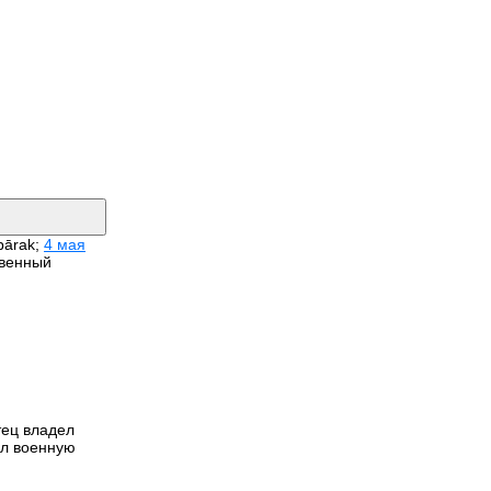
bārak;
4 мая
твенный
отец владел
ил военную