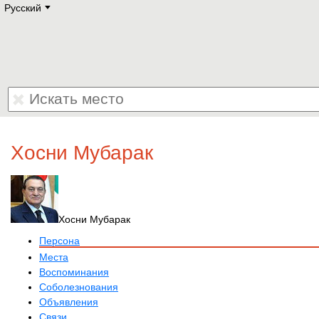
Русский
Deutsch
E
English
Русский
Lietuvių
Latviešu
Francais
Polski
Hebrew
Український
Eestikeelne
Хосни Мубарак
Хосни Мубарак
Персона
Места
Воспоминания
Соболезнования
Объявления
Связи