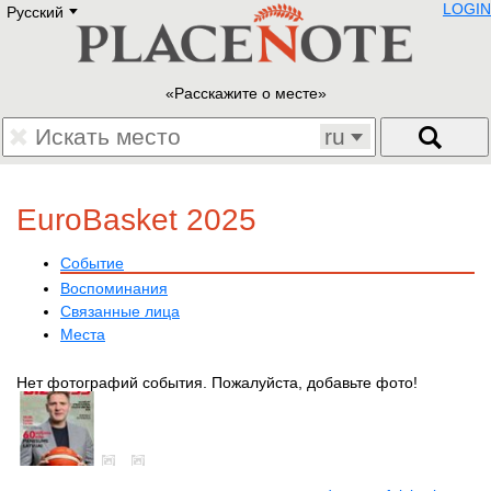
LOGIN
Русский
Deutsch
E
English
Русский
Lietuvių
Расскажите о месте
Latviešu
Francais
ru
Polski
Hebrew
Український
EuroBasket 2025
Eestikeelne
Событие
Воспоминания
Связанные лица
Места
Нет фотографий события. Пожалуйста, добавьте фото!