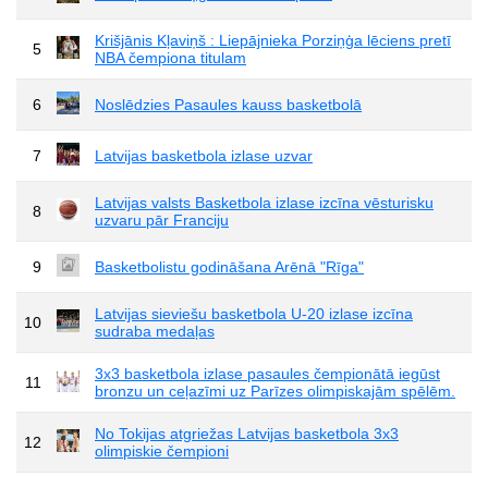
Krišjānis Kļaviņš : Liepājnieka Porziņģa lēciens pretī
5
NBA čempiona titulam
6
Noslēdzies Pasaules kauss basketbolā
7
Latvijas basketbola izlase uzvar
Latvijas valsts Basketbola izlase izcīna vēsturisku
8
uzvaru pār Franciju
9
Basketbolistu godināšana Arēnā "Rīga"
Latvijas sieviešu basketbola U-20 izlase izcīna
10
sudraba medaļas
3x3 basketbola izlase pasaules čempionātā iegūst
11
bronzu un ceļazīmi uz Parīzes olimpiskajām spēlēm.
No Tokijas atgriežas Latvijas basketbola 3x3
12
olimpiskie čempioni