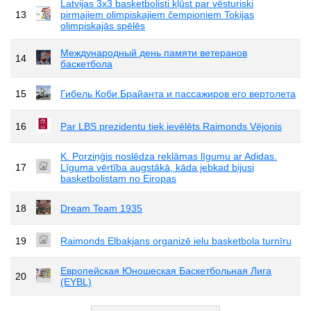
Latvijas 3x3 basketbolisti kļūst par vēsturiski
13
pirmajiem olimpiskajiem čempioniem Tokijas
olimpiskajās spēlēs
Международный день памяти ветеранов
14
баскетбола
15
Гибель Коби Брайанта и пассажиров его вертолета
16
Par LBS prezidentu tiek ievēlēts Raimonds Vējonis
K. Porziņģis noslēdza reklāmas līgumu ar Adidas.
17
Līguma vērtība augstākā, kāda jebkad bijusi
basketbolistam no Eiropas
18
Dream Team 1935
19
Raimonds Elbakjans organizē ielu basketbola turnīru
Европейская Юношеская Баскетбольная Лига
20
(EYBL)