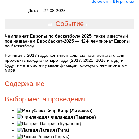
de
ee
en
fr
lt
lv
pl
ru
ua
Дата:
27.08.2025
Событие
Чемпионат Европы по баскетболу 2025
, также известный
под названием
Евробаскет-2025
— 42-й чемпионат Европы
по баскетболу.
Начиная с 2017 года, континентальные чемпионаты стали
проходить каждые четыре года (2017, 2021, 2025 и т. д.) и
будут иметь систему квалификации, схожую с чемпионатом
мира.
Содержание
Выбор места проведения
Кипр (Лимасол)
Финляндия (Тампере)
Венгрия (Будапешт)
Латвия (Рига)
Россия (Пермь)