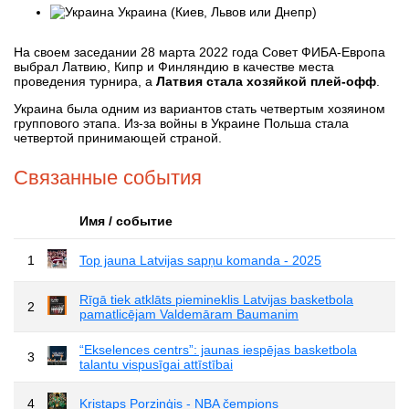
Украина (Киев, Львов или Днепр)
На своем заседании 28 марта 2022 года Совет ФИБА-Европа
выбрал Латвию, Кипр и Финляндию в качестве места
проведения турнира, а
Латвия стала хозяйкой плей-офф
.
Украина была одним из вариантов стать четвертым хозяином
группового этапа. Из-за войны в Украине Польша стала
четвертой принимающей страной.
Связанные события
Имя / событие
1
Top jauna Latvijas sapņu komanda - 2025
Rīgā tiek atklāts piemineklis Latvijas basketbola
2
pamatlicējam Valdemāram Baumanim
“Ekselences centrs”: jaunas iespējas basketbola
3
talantu vispusīgai attīstībai
4
Kristaps Porziņģis - NBA čempions