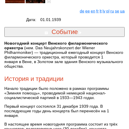
de
ee
en
fr
lt
lv
pl
ru
se
ua
Дата:
01.01.1939
Событие
Новогодний концерт Венского филармонического
оркестра
(нем. Das Neujahrskonzert der Wiener
Philharmoniker) — традиционный ежегодный концерт Венского
филармонического оркестра, который проводится 1
января в Вене, в Золотом зале здания Венского музыкального
общества.
История и традиции
Начало традиции было положено в рамках программы
«Зимняя помощь», проводимой немецкой национал-
социалистической партией в 1933—1943 годах.
Первый концерт состоялся 31 декабря 1939 года. В
последующие годы день концерта был перенесён на 1
января.
В настоящее время новогодняя программа состоит из трёх
концертов: подготовительного (30 декабря), концерта