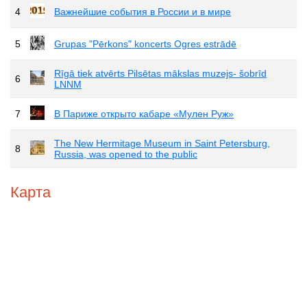
4
Важнейшие события в России и в мире
5
Grupas "Pērkons" koncerts Ogres estrādē
Rīgā tiek atvērts Pilsētas mākslas muzejs- šobrīd
6
LNNM
7
В Париже открыто кабаре «Мулен Руж»
The New Hermitage Museum in Saint Petersburg,
8
Russia, was opened to the public
Карта