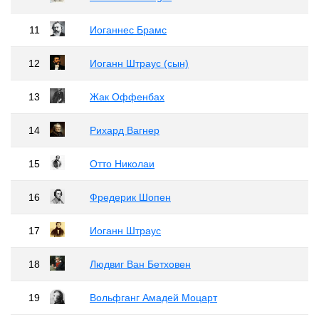
11
Иоганнес Брамс
12
Иоганн Штраус (сын)
13
Жак Оффенбах
14
Рихард Вагнер
15
Отто Николаи
16
Фредерик Шопен
17
Иоганн Штраус
18
Людвиг Ван Бетховен
19
Вольфганг Амадей Моцарт