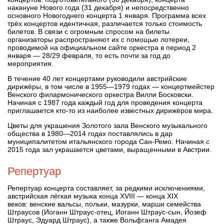
накануне Нового года (31 декабря) и непосредственно
основного Новогоднего концерта 1 января. Программа всех
трёх концертов идентичная, различается только стоимость
билетов. В связи с огромным спросом на билеты
организаторы распространяют их с помощью лотереи,
проводимой на официальном сайте оркестра в период 2
января — 28/29 февраля, то есть почти за год до
мероприятия.
В течение 40 лет концертами руководили австрийские
дирижёры, в том числе в 1955—1979 годах — концертмейстер
Венского филармонического оркестра Вилли Босковски.
Начиная с 1987 года каждый год для проведения концерта
приглашается кто-то из наиболее известных дирижёров мира.
Цветы для украшения Золотого зала Венского музыкального
общества в 1980—2014 годах поставлялись в дар
муниципалитетом итальянского города Сан-Ремо. Начиная с
2015 года зал украшается цветами, выращенными в Австрии.
Репертуар
Репертуар концерта составляет, за редкими исключениями,
австрийская лёгкая музыка конца XVIII — конца XIX
веков: венские вальсы, польки, мазурки, марши семейства
Штраусов (Иоганн Штраус-отец, Иоганн Штраус-сын, Йозеф
Штраус, Эдуард Штраус), а также Вольфганга Амадея