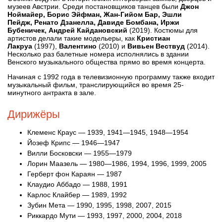
музеев Австрии. Среди постановщиков танцев были
Джон
Ноймайер, Борис Эйфман, Жан-Гийом Бар, Эшли
Пейдж, Ренато Дзанелла, Давиде Бомбана, Иржи
Бубеничек, Андрей Кайдановский
(2019). Костюмы для
артистов делали такие модельеры, как
Кристиан
Лакруа
(1997),
Валентино
(2010) и
Вивьен Вествуд
(2014).
Несколько раз балетные номера исполнялись в здании
Венского музыкального общества прямо во время концерта.
Начиная с 1992 года в телевизионную программу также входит
музыкальный фильм, транслирующийся во время 25-
минутного антракта в зале.
Дирижёры
Клеменс Краус — 1939, 1941—1945, 1948—1954
Йозеф Крипс — 1946—1947
Вилли Босковски — 1955—1979
Лорин Маазель — 1980—1986, 1994, 1996, 1999, 2005
Герберт фон Караян — 1987
Клаудио Аббадо — 1988, 1991
Карлос Клайбер — 1989, 1992
Зубин Мета — 1990, 1995, 1998, 2007, 2015
Риккардо Мути — 1993, 1997, 2000, 2004, 2018