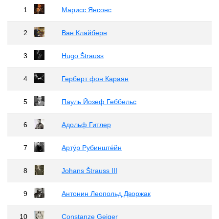
1
Марисc Янсонс
2
Ван Клайберн
3
Hugo Štrauss
4
Герберт фон Караян
5
Пауль Йозеф Геббельс
6
Адольф Гитлер
7
Арту́р Рубинште́йн
8
Johans Štrauss III
9
Антонин Леопольд Дворжак
10
Constanze Geiger