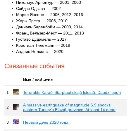
Николаус Арнонкур — 2001, 2003
Сэйдзи Одзава — 2002
Марис Янсонс — 2006, 2012, 2016
Жорж Претр — 2008, 2010
Даниэль Баренбойм — 2009, 2014
Франц Вельзер-Мёст — 2011, 2013
Густаво Дудамель — 2017
Кристиан Тилеманн — 2019
Андрис Нелсонс — 2020
Связанные события
Имя / событие
1
Terorakts Karači Starptautiskajā lidostā. Daudzi upuri
A massive earthquake of magnitude 6.9 shocks
2
eastern Turkey's Elazığ province. At least 14 dead
3
Первый день 2020 года