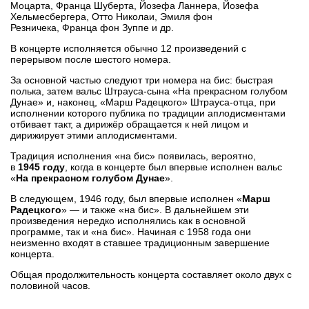
Моцарта, Франца Шуберта, Йозефа Ланнера, Йозефа
Хельмесбергера, Отто Николаи, Эмиля фон
Резничека, Франца фон Зуппе и др.
В концерте исполняется обычно 12 произведений с
перерывом после шестого номера.
За основной частью следуют три номера на бис: быстрая
полька, затем вальс Штрауса-сына «На прекрасном голубом
Дунае» и, наконец, «Марш Радецкого» Штрауса-отца, при
исполнении которого публика по традиции аплодисментами
отбивает такт, а дирижёр обращается к ней лицом и
дирижирует этими аплодисментами.
Традиция исполнения «на бис» появилась, вероятно,
в
1945 году
, когда в концерте был впервые исполнен вальс
«
На прекрасном голубом Дунае
».
В следующем, 1946 году, был впервые исполнен «
Марш
Радецкого
» — и также «на бис». В дальнейшем эти
произведения нередко исполнялись как в основной
программе, так и «на бис». Начиная с 1958 года они
неизменно входят в ставшее традиционным завершение
концерта.
Общая продолжительность концерта составляет около двух с
половиной часов.