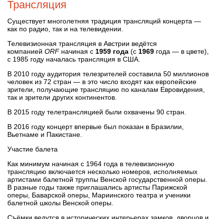
Трансляция
Существует многолетняя традиция трансляций концерта —
как по радио, так и на телевидении.
Телевизионная трансляция в Австрии ведётся
компанией
ORF
начиная с
1959 года
(с
1969
года — в цвете),
с 1985 году началась трансляция в США.
В 2010 году аудитория телезрителей составила 50 миллионов
человек из 72 стран — в это число входят как европейские
зрители, получающие трансляцию по каналам Евровидения,
так и зрители других континентов.
В 2015 году телетрансляцией были охвачены 90 стран.
В 2016 году концерт впервые был показан в Бразилии,
Вьетнаме и Пакистане.
Участие балета
Как минимум начиная с 1964 года в телевизионную
трансляцию включается несколько номеров, исполняемых
артистами балетной труппы Венской государственной оперы.
В разные годы также приглашались артисты Парижской
оперы, Баварской оперы, Мариинского театра и ученики
балетной школы Венской оперы.
Съёмки ведутся в исторических интерьерах замков, дворцов и