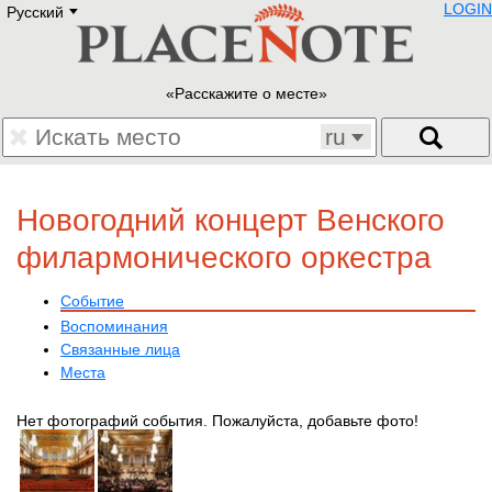
LOGIN
Русский
Deutsch
E
English
Русский
Lietuvių
Расскажите о месте
Latviešu
Francais
ru
Polski
Hebrew
Український
Новогодний концерт Венского
Eestikeelne
филармонического оркестра
Событие
Воспоминания
Связанные лица
Места
Нет фотографий события. Пожалуйста, добавьте фото!