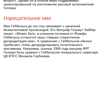
вопрос», однако он в полной мере поддерживал
ориентированный на уничтожение расовый антисемитизм
Гитлера.
Нарицательное имя
Имя Геббельса до сих пор связывают с циничной
беззастенчивой пропагандой. Его биограф Гельмут Хайбер
пишет: «Может быть, в сознании потомков от Йозефа
Геббельса останется лишь ставшее стереотипом
дискредитации имя». К сравнению с Геббельсом обычно
прибегают, чтобы дискредитировать политического
противника. Например, осенью 1986 года канцлер ФРГ
Гельмут Коль сравнил с Геббельсом генерального секретаря
ЦК КПСС Михаила Горбачева.