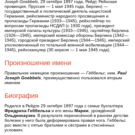
Joseph Goebbels
, 29 октября 1897 года, Рейдт, Рейнская
провинция, Пруссия — 1 мая 1945 года, Берлин) —
государственный и политический деятель нацистской
Германии, рейхсминистр народного просвещения и
пропаганды Германии (1933—1945), рейхсляйтер по
вопросам пропаганды НСДАП (с 1930 года), президент
имперской палаты культуры (1933—1945), гауляйтер Берлина
(1926—1945), имперский комиссар обороны Берлина (1942—
1945), городской президент Берлина (1944—1945), имперский
уполномоченный по тотальной военной мобилизации (1944—
1945), рейхсканцлер (30 апреля — 1 мая 1945 года).
Произношение имени
Правильное немецкое произношение —
Гёббельс
; нем.
Paul
Joseph Goebbels
, преимущественно пользовался вторым
именем.
Биография
Родился в Рейдте 29 октября 1897 года с семье бухгалтера
Фридриха Геббельса
и его жены
Марии
, урождённой
Ольденхаузен
. В результате перенесённой в раннем детстве
болезни у него была деформирована правая нога. Геббельс
рос вместе с пятью братьями и сёстрами в стеснённых
условиях.