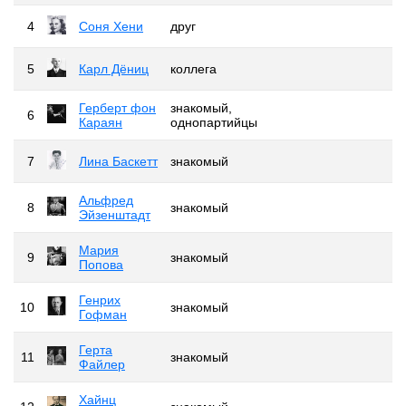
4
Соня Хени
друг
5
Карл Дёниц
коллега
Герберт фон
знакомый,
6
Караян
однопартийцы
7
Лина Баскетт
знакомый
Альфред
8
знакомый
Эйзенштадт
Мария
9
знакомый
Попова
Генрих
10
знакомый
Гофман
Герта
11
знакомый
Файлер
Хайнц