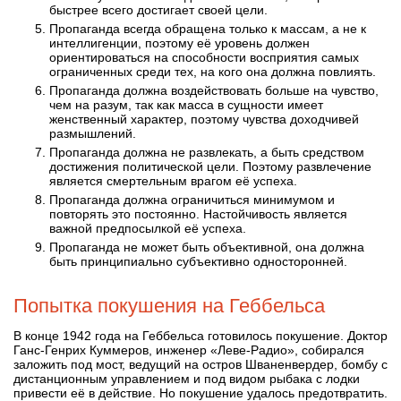
быстрее всего достигает своей цели.
Пропаганда всегда обращена только к массам, а не к
интеллигенции, поэтому её уровень должен
ориентироваться на способности восприятия самых
ограниченных среди тех, на кого она должна повлиять.
Пропаганда должна воздействовать больше на чувство,
чем на разум, так как масса в сущности имеет
женственный характер, поэтому чувства доходчивей
размышлений.
Пропаганда должна не развлекать, а быть средством
достижения политической цели. Поэтому развлечение
является смертельным врагом её успеха.
Пропаганда должна ограничиться минимумом и
повторять это постоянно. Настойчивость является
важнoй предпосылкой её успеха.
Пропаганда не может быть объективной, она должна
быть принципиально субъективно односторонней.
Попытка покушения на Геббельса
В конце 1942 года на Геббельса готовилось покушение. Доктор
Ганс-Генрих Куммеров, инженер «Леве-Радио», собирался
заложить под мост, ведущий на остров Шваненвердер, бомбу с
дистанционным управлением и под видом рыбака с лодки
привести её в действие. Но покушение удалось предотвратить.