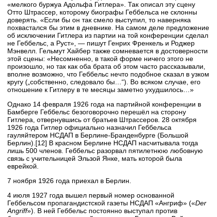
«мелкого буржуа Адольфа Гитлера». Так описал эту сцену
Отто Штрассер, которому биографы Геббельса не склонны
доверять. «Если бы он так смело выступил, то наверняка
похвастался бы этим в дневнике. На самом деле предложение
об исключении Гитлера из партии на той конференции сделал
не Геббельс, а Руст», — пишут Генрих Френкель и Роджер
Мэнвелл. Гельмут Хайбер также сомневается в достоверности
этой сцены: «Несомненно, в такой форме ничего этого не
произошло, но так как оба брата об этом часто рассказывали,
вполне возможно, что Геббельс нечто подобное сказал в узком
кругу („собственно, следовало бы…“). Во всяком случае, его
отношение к Гитлеру в те месяцы заметно ухудшилось…»
Однако 14 февраля 1926 года на партийной конференции в
Бамберге Геббельс безоговорочно перешёл на сторону
Гитлера, отвернувшись от братьев Штрассеров. 28 октября
1926 года Гитлер официально назначил Геббельса
гауляйтером НСДАП в Берлине-Бранденбурге (Большой
Берлин).[12] В красном Берлине НСДАП насчитывала тогда
лишь 500 членов. Геббельс разорвал пятилетнюю любовную
связь с учительницей Эльзой Янке, мать которой была
еврейкой.
7 ноября 1926 года приехал в Берлин.
4 июля 1927 года вышел первый номер основанной
Геббельсом пропагандистской газеты НСДАП «Ангриф» («
Der
Angriff
»). В ней Геббельс постоянно выступал против