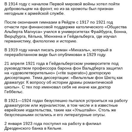
В 1914 году с началом Первой мировой войны хотел пойти
добровольцем на фронт, но из-за хромоты был признан
негодным к армейской службе.
После окончания гимназии в Рейдте с 1917 по 1921 год
отчасти при финансовой поддержке католического «Общества
Альберта Магнуса» учился в университетах Фрайбурга, Бонна,
Вюрцбурга, Кёльна, Мюнхена и Гейдельберга, где изучал
германистику, филологию и историю.
В 1919 году начал писать роман «Михаэль», который в
переработанном виде был опубликован в 1929 году.
21 апреля 1921 года в Гейдельбергском университете под
руководством профессора барона фон Вальдберга защитил
на «удоволетворительно» («rite superato») докторскую
диссертацию. Тема диссертации: «Вильгельм фон Шютц как
драматург. К вопросу об истории драмы романтической
школы». С тех пор именовал себя не иначе как доктор
Геббельс.
В 1921—1924 годах безуспешно пытался устроиться на работу
драматургом или журналистом, в том числе и в известные
еврейские издательства, такие как «Ульштайн». Столь же
безуспешными остались и его литературные опусы.
2 января 1923 года поступил на работу в филиал
Дрезденского банка в Кельне.