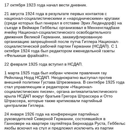
17 октября 1923 года начал вести дневник.
21 августа 1924 года в результате первых контактов с
национал-социалистическими и «народническими» кругами
(среди которых был генерал в отставке Эрих Людендорф) на
съезде в Веймаре Геббельс организовал в Менхенгладбахе
ячейку Национал-социалистического освободительного
движения Великой Германии, закамуфлированную
организацию запрещённой после путча Гитлера Национал-
социалистической рабочей партии Германии (НСДАП). С 1
октября 1924 года был редактором еженедельной газеты
«Фелькише фрайхайт».
22 февраля 1925 года вступил в НСДАП.
1 марта 1925 года был избран членом правления гау
Рейнланд Норд НСДАП. Неоднократно выступал против
внешней политики Густава Штреземана. В сентябре 1925 года
стал управляющим и редактором «Национал-
социалистических писем», органа антикапиталистического
крыла НСДАП вокруг братьев Грегора Штрассера и Отто
Штрассера, которые также критиковали партийный
централизм Гитлера.
24 января 1926 года на конференции партийных
руководителей Северной Германии, состоявшейся в
Ганновере на квартире гауляйтера Бернхарда Руста, Геббельс
якобы вскочил на стул и предложил исключить из партии