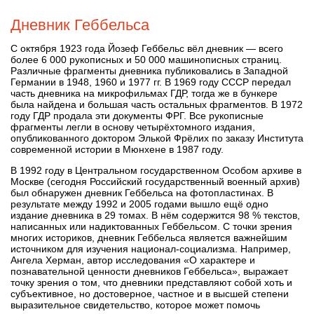
Дневник Геббельса
С октября 1923 года Йозеф Геббельс вёл дневник — всего
более 6 000 рукописных и 50 000 машинописных страниц.
Различные фрагменты дневника публиковались в Западной
Германии в 1948, 1960 и 1977 гг. В 1969 году СССР передал
часть дневника на микрофильмах ГДР, тогда же в бункере
была найдена и большая часть остальных фрагментов. В 1972
году ГДР продала эти документы ФРГ. Все рукописные
фрагменты легли в основу четырёхтомного издания,
опубликованного доктором Элькой Фрёлих по заказу Института
современной истории в Мюнхене в 1987 году.
В 1992 году в Центральном государственном Особом архиве в
Москве (сегодня Российский государственный военный архив)
был обнаружен дневник Геббельса на фотопластинах. В
результате между 1992 и 2005 годами вышло ещё одно
издание дневника в 29 томах. В нём содержится 98 % текстов,
написанных или надиктованных Геббельсом. С точки зрения
многих историков, дневник Геббельса является важнейшим
источником для изучения национал-социализма. Например,
Ангела Херман, автор исследования «О характере и
познавательной ценности дневников Геббельса», выражает
точку зрения о том, что дневники представляют собой хоть и
субъективное, но достоверное, частное и в высшей степени
выразительное свидетельство, которое может помочь