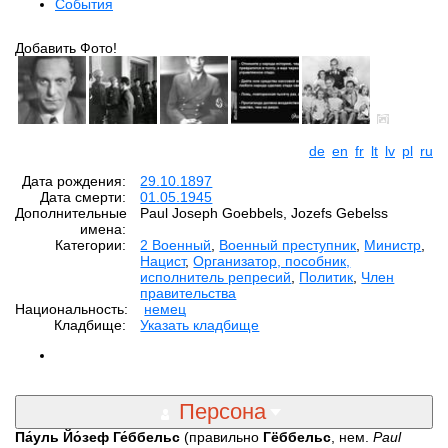
События
Добавить Фото!
de
en
fr
lt
lv
pl
ru
Дата рождения:
29.10.1897
Дата смерти:
01.05.1945
Дополнительные
Paul Joseph Goebbels, Jozefs Gebelss
имена:
Категории:
2 Военный
,
Военный преступник
,
Министр
,
Нацист
,
Организатор, пособник,
исполнитель репресий
,
Политик
,
Член
правительства
Национальность:
немец
Кладбище:
Указать кладбище
Персона
Па́уль Йо́зеф Ге́ббельс
(правильно
Гёббельс
, нем.
Paul