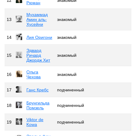
12
знакомый
Рюман
Мухаммад
13
Амин аль-
знакомый
Хусейни
14
Лия Оригони
знакомый
Эдвард
15
Ричард
знакомый
Джордж Хит
Ольга
16
знакомый
Чехова
17
Ганс Кребс
подчиненный
Брунгильда
18
подчиненный
Помзель
Viktor de
19
подчиненный
Kowa