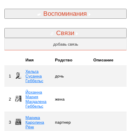
Воспоминания
Связи
добавь связь
Имя
Родство
Описание
Хельга
1
Сусанна
дочь
Геббельс
Йоханна
Мария
2
жена
Магдалена
Геббельс
Марика
3
Каролина
партнер
Рёкк