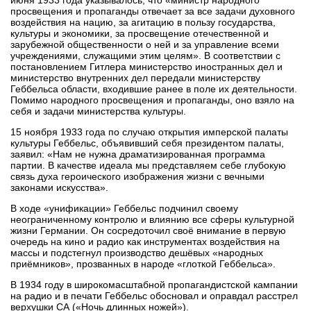
просвещения и пропаганды отвечает за все задачи духовного
воздействия на нацию, за агитацию в пользу государства,
культуры и экономики, за просвещение отечественной и
зарубежной общественности о ней и за управление всеми
учреждениями, служащими этим целям». В соответствии с
постановлением Гитлера министерство иностранных дел и
министерство внутренних дел передали министерству
Геббельса области, входившие ранее в поле их деятельности.
Помимо народного просвещения и пропаганды, оно взяло на
себя и задачи министерства культуры.
15 ноября 1933 года по случаю открытия имперской палаты
культуры Геббельс, объявивший себя президентом палаты,
заявил: «Нам не нужна драматизированная программа
партии. В качестве идеала мы представляем себе глубокую
связь духа героического изображения жизни с вечными
законами искусства».
В ходе «унификации» Геббельс подчинил своему
неограниченному контролю и влиянию все сферы культурной
жизни Германии. Он сосредоточил своё внимание в первую
очередь на кино и радио как инструментах воздействия на
массы и подстегнул производство дешёвых «народных
приёмников», прозванных в народе «глоткой Геббельса».
В 1934 году в широкомасштабной пропагандистской кампании
на радио и в печати Геббельс обосновал и оправдал расстрел
верхушки СА («Ночь длинных ножей»).