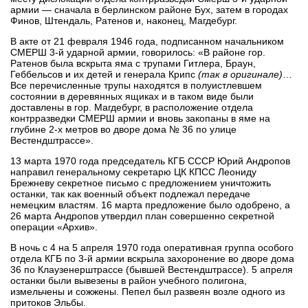
армии — сначала в берлинском районе Бух, затем в городах
Финов, Штендаль, Ратенов и, наконец, Магдебург.
В акте от 21 февраля 1946 года, подписанном начальником
СМЕРШ 3-й ударной армии, говорилось: «В районе гор.
Ратенов была вскрыта яма с трупами Гитлера, Браун,
Геббельсов и их детей и генерала Крипс
(так в оригинале)
…
Все перечисленные трупы находятся в полуистлевшем
состоянии в деревянных ящиках и в таком виде были
доставлены в гор. Магдебург, в расположение отдела
контрразведки СМЕРШ армии и вновь закопаны в яме на
глубине 2-х метров во дворе дома № 36 по улице
Вестендштрассе».
13 марта 1970 года председатель КГБ СССР Юрий Андропов
направил генеральному секретарю ЦК КПСС Леониду
Брежневу секретное письмо с предложением уничтожить
останки, так как военный объект подлежал передаче
немецким властям. 16 марта предложение было одобрено, а
26 марта Андропов утвердил план совершенно секретной
операции «Архив».
В ночь с 4 на 5 апреля 1970 года оперативная группа особого
отдела КГБ по 3-й армии вскрыла захоронение во дворе дома
36 по Клаузенерштрассе (бывшей Вестендштрассе). 5 апреля
останки были вывезены в район учебного полигона,
измельчены и сожжены. Пепел был развеян возле одного из
притоков Эльбы.