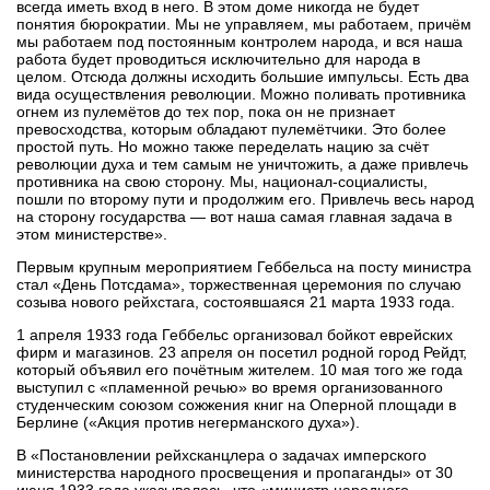
всегда иметь вход в него. В этом доме никогда не будет
понятия бюрократии. Мы не управляем, мы работаем, причём
мы работаем под постоянным контролем народа, и вся наша
работа будет проводиться исключительно для народа в
целом. Отсюда должны исходить большие импульсы. Есть два
вида осуществления революции. Можно поливать противника
огнем из пулемётов до тех пор, пока он не признает
превосходства, которым обладают пулемётчики. Это более
простой путь. Но можно также переделать нацию за счёт
революции духа и тем самым не уничтожить, а даже привлечь
противника на свою сторону. Мы, национал-социалисты,
пошли по второму пути и продолжим его. Привлечь весь народ
на сторону государства — вот наша самая главная задача в
этом министерстве».
Первым крупным мероприятием Геббельса на посту министра
стал «День Потсдама», торжественная церемония по случаю
созыва нового рейхстага, состоявшаяся 21 марта 1933 года.
1 апреля 1933 года Геббельс организовал бойкот еврейских
фирм и магазинов. 23 апреля он посетил родной город Рейдт,
который объявил его почётным жителем. 10 мая того же года
выступил с «пламенной речью» во время организованного
студенческим союзом сожжения книг на Оперной площади в
Берлине («Акция против негерманского духа»).
В «Постановлении рейхсканцлера о задачах имперского
министерства народного просвещения и пропаганды» от 30
июня 1933 года указывалось, что «министр народного