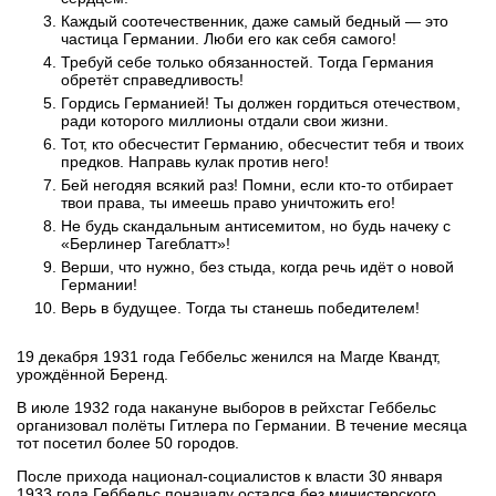
Каждый соотечественник, даже самый бедный — это
частица Германии. Люби его как себя самого!
Требуй себе только обязанностей. Тогда Германия
обретёт справедливость!
Гордись Германией! Ты должен гордиться отечеством,
ради которого миллионы отдали свои жизни.
Тот, кто обесчестит Германию, обесчестит тебя и твоих
предков. Направь кулак против него!
Бей негодяя всякий раз! Помни, если кто-то отбирает
твои права, ты имеешь право уничтожить его!
Не будь скандальным антисемитом, но будь начеку с
«Берлинер Тагеблатт»!
Верши, что нужно, без стыда, когда речь идёт о новой
Германии!
Верь в будущее. Тогда ты станешь победителем!
19 декабря 1931 года Геббельс женился на Магде Квандт,
урождённой Беренд.
В июле 1932 года накануне выборов в рейхстаг Геббельс
организовал полёты Гитлера по Германии. В течение месяца
тот посетил более 50 городов.
После прихода национал-социалистов к власти 30 января
1933 года Геббельс поначалу остался без министерского