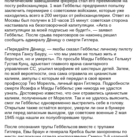
политическим завещанием фюрера стал его преемником на
посту рейхсканцлера. 1 мая Геббельс предпринял попытку
заключить перемирие с советскими войсками, которые уже
находились всего в 200 метрах от рейхсканцелярии. Ответ из
Москвы был получен в 10 часов 15 минут: советская сторона
настаивала на безоговорочной капитуляции. «Акта о
капитуляции за моей подписью не будет!», — заявил
Геббельс. После срыва переговоров он наконец решил
сообщить адмиралу Дёницу о смерти Гитлера.
«Передайте Дёницу, — якобы сказал Геббельс личному пилоту
Гитлера Гансу Бауру, — что мы умели не только жить и
бороться, но и умереть». По просьбе Магды Геббельс Гельмут
Густав Кунц, адъютант главного врача санитарного
управления СС, усыпил морфием её шестерых детей. Затем,
по всей вероятности, она сама отравила их цианистым
калием, ампулы с которым ей передал в своё время
профессор Тео Морелль, личный врач Гитлера. Подробности
смерти Йозефа и Магды Геббельс уже никогда не удастся
узнать. Достоверно известно, что они отравились цианистым
калием, полученным от Морелля. Так и не удалось выяснить,
смог ли Геббельс одновременно выстрелить себе в голову.
Открытым также остаётся вопрос, умерли ли они в бункере
или перед запасным выходом, где советские военные 2 мая
1945 года нашли их полуобгоревшие трупы.
После опознания трупы Геббельсов вместе с трупами
Гитлера, Евы Браун и генерала Кребса были захоронены по
месту дислокации отдела контрразведки Смерш 3-й ударной