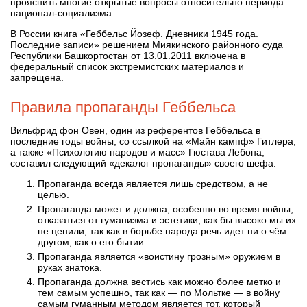
прояснить многие открытые вопросы относительно периода
национал-социализма.
В России книга «Геббельс Йозеф. Дневники 1945 года.
Последние записи» решением Миякинского районного суда
Республики Башкортостан от 13.01.2011 включена в
федеральный список экстремистских материалов и
запрещена.
Правила пропаганды Геббельса
Вильфрид фон Овен, один из референтов Геббельса в
последние годы войны, со ссылкой на «Майн кампф» Гитлера,
а также «Психологию народов и масс» Гюстава Лебона,
составил следующий «декалог пропаганды» своего шефа:
Пропаганда всегда является лишь средством, а не
целью.
Пропаганда может и должна, особенно во время войны,
отказаться от гуманизма и эстетики, как бы высоко мы их
не ценили, так как в борьбе народа речь идет ни о чём
другом, как о его бытии.
Пропаганда является «воистину грозным» оружием в
руках знатока.
Пропаганда должна вестись как можно более метко и
тем самым успешно, так как — по Мольтке — в войну
самым гуманным методом является тот, который