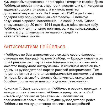
Куммеров был арестован, приговорён к смерти и казнён. Дома
Геббельса превратились в крепости, посетители министерства
тщательно досматривались, а министр получил
дополнительную охрану. На Рождество 1942 года Гитлер
подарил ему бронированный «Mercedes». О попытке
покушения в прессе, естественно, не сообщалось. Слово
«покушение» до 20 июля 1944 года было абсолютным табу.
Геббельс считал, что такие понятия, если их использовать в
печати, могут слишком легко навести людей на
нежелательные мысли.
Антисемитизм Геббельса
«Геббельс не был антисемитом в смысле своего фюрера, —
отмечает его биограф Гельмут Хайбер. — Вражду к евреям он
приобрел вместе с партийным билетом и использовал её в
качестве подручного инструмента». В конечном итоге он был
одним из руководителей партии расовой нетерпимости. Тем
не менее он так и не стал метафизическим антисемитом типа
Гитлера. Его высшей ступенью была «интеллектуальная
борьба» против «пластического демона разложения».
Кристиан Т. Барт, автор книги «Геббельс и евреи», приходит к
выводу, что антисемитизм Геббельса представлял собой
«смесь идеологически фанатичных и политически
прагматичных элементов». В группе руководителей рейха
Геббельс не мог существенно повлиять на «еврейский