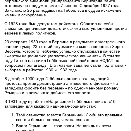
берлинского вице-полицей-президента Бернхарда Вайса,
которому он придумал имя «Исидор». С декабря 1927 года
Вайс около 26 раз подавал на Геббельса в суд за искажение
имени и оскорбление.
С 1928 года был депутатом рейхстага. Обратил на себя
внимание циничными демагогическими выступлениями против
евреев и левых политиков.
23 февраля 1930 года в Берлине в результате огнестрельного
ранения умер 23-летний штурмовик и сын священника Хорст
Вессель, которого Геббельс успешно стилизовал в качестве
«жертвы национал-социалистического движения». В том же
году Гитлер назначил Геббельса рейхсляйтером НСДАП по
вопросам пропаганды. Его главной задачей стала подготовка к
выборам в рейхстаг 1930 и 1932 года.
В декабре 1930 года Геббельс организовал ряд акций
протеста против демонстрации антивоенного фильма «На
западном фронте без перемен» по одноимённому роману
Ремарка и в результате добился его запрета.
В 1931 году в работе «Наци-соци» Геббельс написал «10
заповедей для каждого национал-социалиста»:
Твоё отечество зовётся Германией. Люби его превыше
всего и больше делом, чем на словах.
Враги Германии — твои враги. Ненавидь их всем
сердцем!