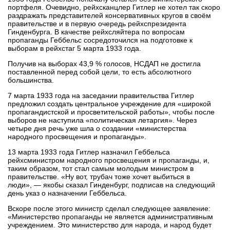
портфеля. Очевидно, рейхсканцлер Гитлер не хотел так скоро
раздражать представителей консервативных кругов в своём
правительстве и в первую очередь рейхспрезидента
Гинденбурга. В качестве рейхсляйтера по вопросам
пропаганды Геббельс сосредоточился на подготовке к
выборам в рейхстаг 5 марта 1933 года.
Получив на выборах 43,9 % голосов, НСДАП не достигла
поставленной перед собой цели, то есть абсолютного
большинства.
7 марта 1933 года на заседании правительства Гитлер
предложил создать центральное учреждение для «широкой
пропагандистской и просветительской работы», чтобы после
выборов не наступила «политическая летаргия». Через
четыре дня речь уже шла о создании «министерства
народного просвещения и пропаганды».
13 марта 1933 года Гитлер назначил Геббельса
рейхсминистром народного просвещения и пропаганды, и,
таким образом, тот стал самым молодым министром в
правительстве. «Ну вот, трубач тоже хочет выбиться в
люди», — якобы сказал Гинденбург, подписав на следующий
день указ о назначении Геббельса.
Вскоре после этого министр сделал следующее заявление:
«Министерство пропаганды не является административным
учреждением. Это министерство для народа, и народ будет