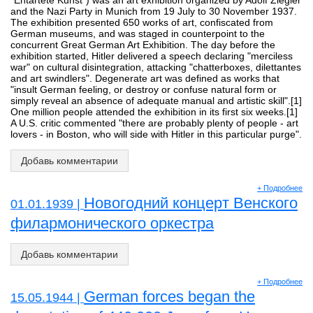
"Entartete Kunst") was an art exhibition organized by Adolf Ziegler
and the Nazi Party in Munich from 19 July to 30 November 1937.
The exhibition presented 650 works of art, confiscated from
German museums, and was staged in counterpoint to the
concurrent Great German Art Exhibition. The day before the
exhibition started, Hitler delivered a speech declaring "merciless
war" on cultural disintegration, attacking "chatterboxes, dilettantes
and art swindlers". Degenerate art was defined as works that
"insult German feeling, or destroy or confuse natural form or
simply reveal an absence of adequate manual and artistic skill".[1]
One million people attended the exhibition in its first six weeks.[1]
A U.S. critic commented "there are probably plenty of people - art
lovers - in Boston, who will side with Hitler in this particular purge".
Добавь комментарии
+ Подробнее
Новогодний концерт Венского
01.01.1939 |
филармонического оркестра
Добавь комментарии
+ Подробнее
German forces began the
15.05.1944 |