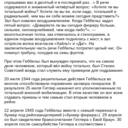
спрашиваю вас в десятый и в последний раз…» В речи
содержался и знаменитый четвёртый вопрос: «Хотите ли вы
тотальной войны? Хотите ли вы ее, если надо, тотальней и
радикальней, чем мы ее себе можем сегодня представить?»
Зал был охвачен воодушевлением. Когда Геббельс задал
пятый вопрос: «Доверяете ли вы сегодня фюреру больше,
сильнее, непокорлебимей, чем когда-либо?», —
многотысячная толпа, как отмечалось в стенограмме, в
едином порыве воодушевления поднялась с мест, и зал
сотрясла волна возгласов «Хайль!» и «Да!». На
заключительную часть речи Геббельс потратил целый час. Он
покинул трибуну, похудев на семь фунтов.
При этом Геббельс был вынужден признать, что на самом
деле человеком, который вёл войну тотально, был Сталин.
Советский вождь стал служить ему примером для подражания.
20 июля 1944 года решительные действия Геббельса во
многом способствовали поражению заговора генералов. В
результате 25 июля Гитлер назначил его уполномоченным по
тотальной военной мобилизации. В этом качестве он мог всем
отдавать приказы и тем самым стал вторым человеком в
рейхе.
22 апреля 1945 года Геббельс вместе с семьей переехал в
бункер под рейхсканцелярией («бункер фюрера»). 29 апреля
он был свидетелем бракосочетания Гитлера с Евой Браун. 30
апреля после самоубийства Гитлера в соответствии с