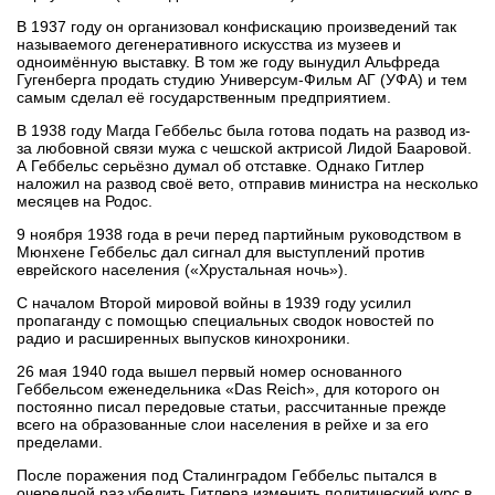
В 1937 году он организовал конфискацию произведений так
называемого дегенеративного искусства из музеев и
одноимённую выставку. В том же году вынудил Альфреда
Гугенберга продать студию Универсум-Фильм АГ (УФА) и тем
самым сделал её государственным предприятием.
В 1938 году Магда Геббельс была готова подать на развод из-
за любовной связи мужа с чешской актрисой Лидой Бааровой.
А Геббельс серьёзно думал об отставке. Однако Гитлер
наложил на развод своё вето, отправив министра на несколько
месяцев на Родос.
9 ноября 1938 года в речи перед партийным руководством в
Мюнхене Геббельс дал сигнал для выступлений против
еврейского населения («Хрустальная ночь»).
С началом Второй мировой войны в 1939 году усилил
пропаганду с помощью специальных сводок новостей по
радио и расширенных выпусков кинохроники.
26 мая 1940 года вышел первый номер основанного
Геббельсом еженедельника «Das Reich», для которого он
постоянно писал передовые статьи, рассчитанные прежде
всего на образованные слои населения в рейхе и за его
пределами.
После поражения под Сталинградом Геббельс пытался в
очередной раз убедить Гитлера изменить политический курс в