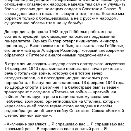
отношении славянских народов, надеясь тем самым улучшить
боевые условия для немецких солдат в Советском Союзе. В
своем дневнике он писал: «…лозунг о том, что на Востоке мы
боремся только с большевизмом, а не с русским народом,
существенно облегчит там нашу борьбу».
До середины февраля 1943 года Геббельс работал над
соответствующей прокламацией на основе предложений
генералитета. Однако Гитлер отверг инициативу министра
пропаганды. Виновником этого был, как считал сам Геббельс,
его интимный враг Альфред Розенберг, который «невовремя»
обратился к Гитлеру с аналогичными предложениями.
В стремлении создать «шедевр своего ораторского искусства»
14 февраля 1943 года министр пропаганды начал диктовать
речь о тотальной войне, которую он в тот же вечер
отредактировал, а в последующие дни несколько раз
переработал. Выступление состоялось 18 февраля 1943 года
во Дворце спорта в Берлине. На балюстраде был вывешен
транспарант с лозунгом «Тотальная война — кратчайшая
война». Апеллируя в речи к национальному сознанию,
Геббельс, возможно, ориентировался на Сталина, который
через семь дней после германского нападения в своём
радиообращении объявил войну Советского Союза «Великой
Отечественной войной».
«Англичане заявляют… Я спрашиваю вас… Я спрашиваю вас
в восьмой раз… Я спрашиваю вас в девятый раз… Я