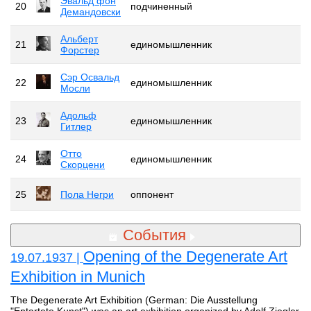
Эвальд фон
20
подчиненный
Демандовски
Альберт
21
единомышленник
Форстер
Сэр Освальд
22
единомышленник
Мосли
Адольф
23
единомышленник
Гитлер
Отто
24
единомышленник
Скорцени
25
Пола Негри
оппонент
События
Opening of the Degenerate Art
19.07.1937 |
Exhibition in Munich
The Degenerate Art Exhibition (German: Die Ausstellung