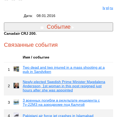
lv
pl
ru
Дата:
08.01.2016
Событие
Canadair CRJ 200.
Связанные события
Имя / событие
Two dead and two injured in a mass shooting at a
1
pub in Sandviken
Newly-elected Swedish Prime Minister Magdalena
2
Andersson, 1st woman in this post resigned just
hours after she was appointed
3 военных погибли в результате инцидента с
3
Ту-22М3 на аэродроме под Калугой
4
Pakistani air force jet crashes in Islamabad