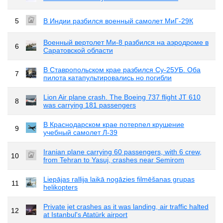
5
В Индии разбился военный самолет МиГ-29К
Военный вертолет Ми-8 разбился на аэродроме в
6
Саратовской области
В Ставропольском крае разбился Су-25УБ. Оба
7
пилота катапультировались но погибли
Lion Air plane crash. The Boeing 737 flight JT 610
8
was carrying 181 passengers
В Краснодарском крае потерпел крушение
9
учебный самолет Л-39
Iranian plane carrying 60 passengers, with 6 crew,
10
from Tehran to Yasuj, crashes near Semirom
Liepājas rallija laikā nogāzies filmēšanas grupas
11
helikopters
Private jet crashes as it was landing, air traffic halted
12
at Istanbul's Atatürk airport