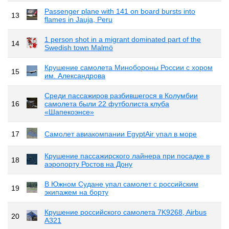
Passenger plane with 141 on board bursts into
13
flames in Jauja, Peru
1 person shot in a migrant dominated part of the
14
Swedish town Malmö
Крушение самолета Минобороны России с хором
15
им. Александрова
Среди пассажиров разбившегося в Колумбии
16
самолета были 22 футболиста клуба
«Шапекоэнсе»
17
Самолет авиакомпании EgyptAir упал в море
Крушение пассажирского лайнера при посадке в
18
аэропорту Ростов на Дону
В Южном Судане упал самолет с российским
19
экипажем на борту
Крушение российского самолета 7K9268, Airbus
20
A321