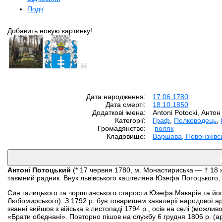
Події
Добавить новую картинку!
Дата народження:
17.06.1780
Дата смерті:
18.10.1850
Додаткові імена:
Antoni Potocki, Анто
Категорії:
Граф
,
Полководець
,
Громадянство:
поляк
Кладовище:
Варшава, Повонзківс
Антоні Потоцький
(* 17 червня 1780, м. Монастириська — † 18 
таємний радник. Внук львівського каштеляна Юзефа Потоцького,
Син галицького та чорштинського старости Юзефа Макарія та йог
Любомирського). З 1792 р. був товаришем кавалерії народової армі
званні вийшов з війська в листопаді 1794 р., осів на селі (можли
«Брати обєднані». Повторно пішов на службу 6 грудня 1806 р. (ар