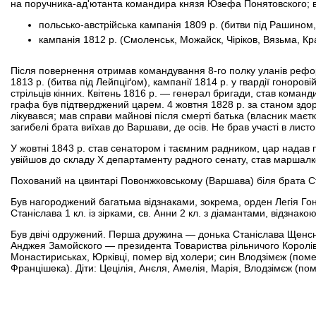
на поручника-ад'ютанта командира князя Юзефа Понятовского; в 
польсько-австрійська кампанія 1809 р. (битви під Рашино
кампанія 1812 р. (Смоленськ, Можайск, Чіріков, Вязьма, К
Після повернення отримав командування 8-го полку уланів реформ
1813 р. (битва під Лейпціґом), кампанії 1814 р. у гвардії гоноро
стрільців кінних. Квітень 1816 р. — генерал бригади, став командиро
графа був підтверджений царем. 4 жовтня 1828 р. за станом здор
лікувався; мав справи майнові після смерті батька (власник маєтк
загибелі брата виїхав до Варшави, де осів. Не брав участі в лист
У жовтні 1843 р. став сенатором і таємним радником, цар надав п
увійшов до складу Х департаменту радного сенату, став маршалк
Похований на цвинтарі Повонжковському (Варшава) біля брата С
Був нагороджений багатьма відзнаками, зокрема, орден Легія Гоноро
Станіслава 1 кл. із зірками, св. Анни 2 кл. з діамантами, відзнако
Був двічі одружений. Перша дружина — донька Станіслава Щенсн
Анджея Замойского — президента Товариства рільничого Королів
Монастириськах, Юрківці, помер від холери; син Влодзімєж (поме
Францішека). Діти: Цецілія, Анєля, Амелія, Марія, Влодзімєж (пом