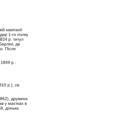
ій кампанії
ндир 1-го полку
1824 р. титул
ерліні, де
о. Після
1849 р.:
10 р.), св.
1862), дружина
в у маєтках в
68, донька