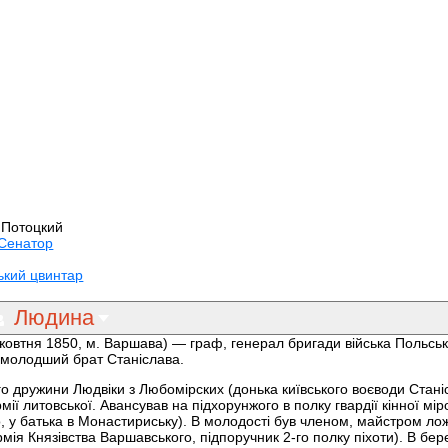
н Потоцкий
Сенатор
ький цвинтар
Людина
жовтня 1850, м. Варшава) — граф, генерал бригади війська Польськ
 молодший брат Станіслава.
о дружини Людвіки з Любомірских (донька київського воєводи Стані
ї литовської. Авансував на підхорунжого в полку гвардії кінної міро
во, у батька в Монастириську). В молодості був членом, майстром ло
мія Князівства Варшавського, підпоручник 2-го полку піхоти). В бер