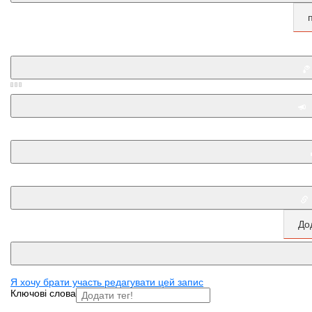
До
Я хочу брати участь редагувати цей запис
Ключові слова