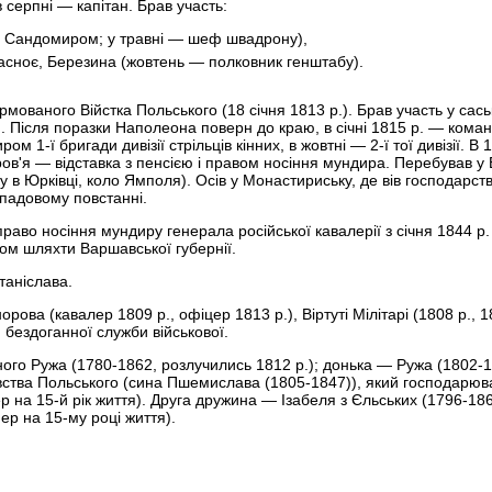
серпні — капітан. Брав участь:
м, Сандомиром; у травні — шеф швадрону),
расноє, Березина (жовтень — полковник генштабу).
ованого Війстка Польського (18 січня 1813 р.). Брав участь у саськ
вій. Після поразки Наполеона поверн до краю, в січні 1815 р. — кома
м 1-ї бригади дивізії стрільців кінних, в жовтні — 2-ї тої дивізії. В 
ов'я — відставка з пенсією і правом носіння мундира. Перебував у Б
у в Юрківці, коло Ямполя). Осів у Монастириську, де вів господарств
опадовому повстанні.
раво носіння мундиру генерала російської кавалерії з січня 1844 р. 
ом шляхти Варшавської губернії.
таніслава.
ва (кавалер 1809 р., офіцер 1813 р.), Віртуті Мілітарі (1808 р., 18
ю бездоганної служби військової.
ого Ружа (1780-1862, розлучились 1812 р.); донька — Ружа (1802-
ства Польського (сина Пшемислава (1805-1847)), який господарюва
р на 15-й рік життя). Друга дружина — Ізабеля з Єльських (1796-18
ер на 15-му році життя).