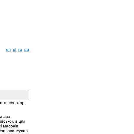
en
pl
ru
ua
ого, сенатор,
слава
вської, в цім
жі масонів
езні авансував