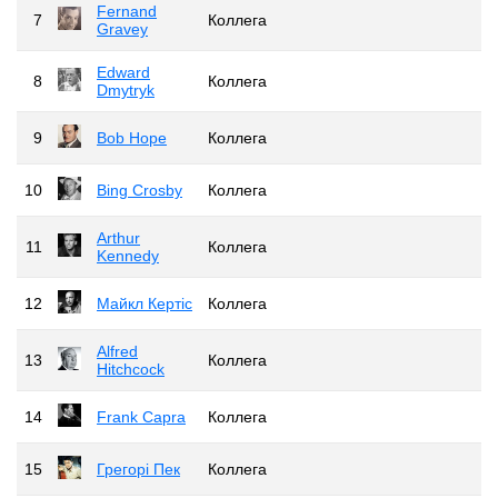
Fernand
7
Коллега
Gravey
Edward
8
Коллега
Dmytryk
9
Bob Hope
Коллега
10
Bing Crosby
Коллега
Arthur
11
Коллега
Kennedy
12
Майкл Кертіс
Коллега
Alfred
13
Коллега
Hitchcock
14
Frank Capra
Коллега
15
Грегорі Пек
Коллега