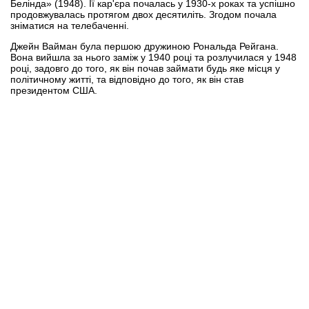
Белінда» (1948). Її кар'єра почалась у 1930-х роках та успішно
продовжувалась протягом двох десятиліть. Згодом почала
зніматися на телебаченні.
Джейн Вайман була першою дружиною Рональда Рейгана.
Вона вийшла за нього заміж у 1940 році та розлучилася у 1948
році, задовго до того, як він почав займати будь яке місця у
політичному житті, та відповідно до того, як він став
президентом США.