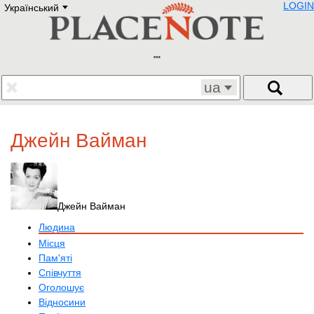
LOGIN
Український
Deutsch
E
English
Русский
Lietuvių
Latviešu
Francais
ua
Polski
Hebrew
Український
Джейн Вайман
Eestikeelne
Джейн Вайман
Людина
Місця
Пам'яті
Співчуття
Оголошує
Відносини