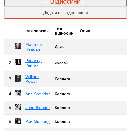
Відносини
Додати співвідношення
Тип
Iм'я зв'язок
Опис
відносин
Maureen
1
Дочка
Reagan
Рональд
2
чоловік
Рейган
William
3
Коллега
Powell
4
Ann Sheridan
Коллега
5
Joan Blondell
Коллега
6
Рей Мілланд
Коллега