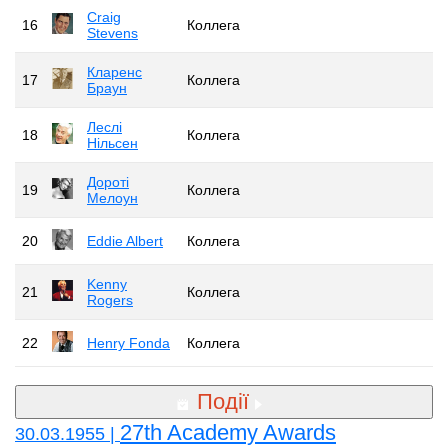
Craig
16
Коллега
Stevens
Кларенс
17
Коллега
Браун
Леслі
18
Коллега
Нільсен
Дороті
19
Коллега
Мелоун
20
Eddie Albert
Коллега
Kenny
21
Коллега
Rogers
22
Henry Fonda
Коллега
Події
27th Academy Awards
30.03.1955 |