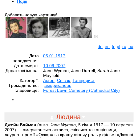
Події
Добавить новую картинку!
de
en
fr
pl
ru
ua
Дата
05.01.1917
народження:
Дата смерті:
10.09.2007
Додаткові імена:
Jane Wyman, Jane Durrell, Sarah Jane
Mayfield
Категорії:
Aктор
,
Співак
,
Танцюрист
Громадянство:
американець
Кладовище:
Forest Lawn Cemetery (Cathedral City)
Людина
Джейн Вайман
(англ.
Jane Wyman
, 5 січня 1917 — 10 вересня
2007) — американська актриса, співачка та танцівниця,
лауреат премії «Оскар» за кращу жіночу роль у фільмі «Джонні