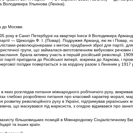
нка Володимира Ульянова (Леніна).
ла до Москви.
905 року в Санкт Петербурзі на квартирі Інеси й Володимира Арман
партії — Щеколдін Ф. І. (Повар). Подружжя Арманд, які як і Повар, 
іалістами-революціонерами з метою придбання зброї для партії, для
рористичної групи, що займалася-виготовленням вибухових речовин 
 заслання. Брала активну участь в першій російській революції. 1909
 партії приїздила до Російської імперії, зокрема до Харкова, і про
 чергової поїздки повертається з-за кордону разом з Леніним у 1917 р
в яких розглядав питання міжнародного робітничого руху, викривав
листах глибоко розроблено питання про класовий характер моралі, ма
я розвитку революційного руху в Україні, підтримував українських ма
кевича, що маскувався під марксиста, з огидою відзивався про зане
 захисту більшовицьких позицій в Міжнародному Соціалістичному Бю
царії та інших країн.