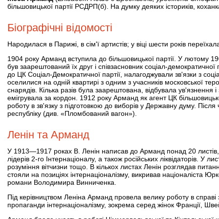
більшовицької партії РСДРП(б). На думку деяких істориків, коха
Біографічні відомості
Народилася в Парижі, в сім'ї артистів; у віці шести років переїха
1904 року Арманд вступила до більшовицької партії. У лютому 1
був заарештований їх друг і співзасновник соціал-демократичної 
до ЦК Соціал-Демократичної партії, налагоджували зв'язки з соц
оселилися на одній квартирі з одним з учасників московської те
снарядів. Кілька разів була заарештована, відбувала ув'язнення і
емігрувала за кордон. 1912 року Арманд як агент ЦК більшовицької
роботу в зв'язку з підготовкою до виборів у Державну думу. Після
республіку (див. «Пломбований вагон»).
Ленін та Арманд
У 1913—1917 роках В. Ленін написав до Арманд понад 20 листів, 
лідерів 2-го Інтернаціоналу, а також російських ліквідаторів. У 
розуміння вітчизни тощо. В кількох листах Ленін розглядав питанн
стояли на позиціях інтернаціоналізму, викривав націоналіста Юр
романи Володимира Винниченка.
Під керівництвом Леніна Арманд провела велику роботу в справі
пропаганди інтернаціоналізму, зокрема серед жінок Франції, Швей