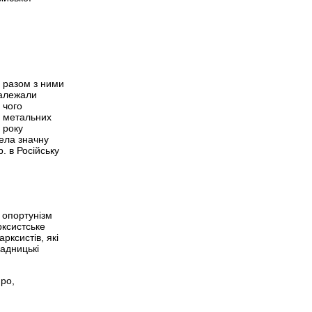
д разом з ними
належали
 чого
і метальних
 року
вела значну
. в Російську
 опортунізм
рксистське
рксистів, які
падницькі
ро,