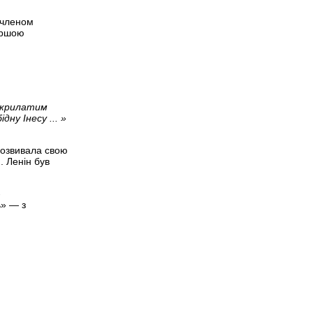
 членом
ершою
а крилатим
ну Інесу ... »
 розвивала свою
. Ленін був
-
ь» — з