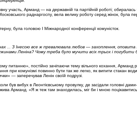
конференцій.
ивну участь, Арманд — на державній та партійній роботі; обиралась
Московського раднаргоспу, вела велику роботу серед жінок, була п
інтерну, була головою І Міжнародної конференції комуністок.
олінах ... З Інесою все ж превалювала любов — захоплення, оповит
жинами Леніна? Чому треба було мучити всіх трьох і погубити бід
ночому питанню», постійно зачіпаючи тему вільного кохання, Арманд
ня при комунізмі повинно бути так же легко, як випити стакан води
ички» — заперечував Ленін своїй подрузі.
коли був вибух в Леонтієвському провулку, де засідали головні дами
 жива Арманд. «Я ж теж там знаходилась, міг би і мною поцікавитис