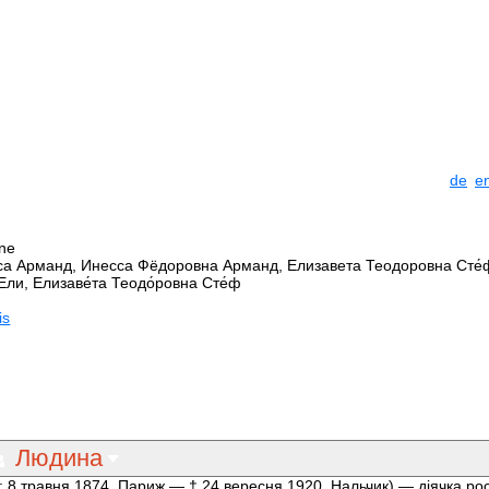
de
e
ane
са Арманд, Инесса Фёдоровна Арманд, Елизавета Теодоровна Сте́ф
ли, Елизаве́та Теодо́ровна Сте́ф
is
Людина
; 8 травня 1874, Париж — † 24 вересня 1920, Нальчик) — діячка рос