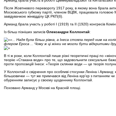
Арманд брала участь в роботі Ціммервальдської та Кінтальської 
Після Жовтневого перевороту 1917 року, в якому вона брала акт
Московського губкому партії, членом ВЦВК, працювала головою 
завідувачкою жінвідділу ЦК РКП(б).
Арманд брала участь у роботі І (1919) та II (1920) конгресів Ком
Із більш пізніших записів
Олександри Коллонтай
:
«... Надя була більш рівна, а Інеса стояла перед ним на к
флером Ероса ... Чому ж ці жінки не могли бути відкритими дру
В ті ж роки, коли Коллонтай пише різні теоретичні праці по «жі
теорію «Стакана води» про те, що задовольнити сексуальне бажан
проти пропозицій Інеси: «Теорія склянки води — це теорія полун
У Коллонтай є свідчення про особливі стосунки Леніна і Арманд: 
більшовички — тут же примчався від Леніна кур'єр з питанням чи
обуренням записує у своєму щоденнику Коллонтай.
Поховано Арманд у Москві на Красній площі.