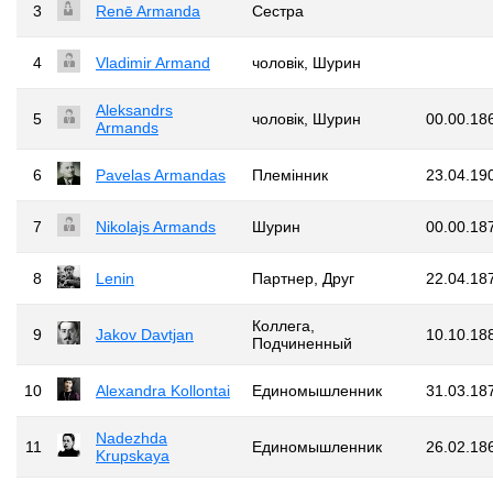
3
Renē Armanda
Сестра
4
Vladimir Armand
чоловік, Шурин
Aleksandrs
5
чоловік, Шурин
00.00.18
Armands
6
Pavelas Armandas
Племінник
23.04.19
7
Nikolajs Armands
Шурин
00.00.18
8
Lenin
Партнер, Друг
22.04.18
Коллега,
9
Jakov Davtjan
10.10.18
Подчиненный
10
Alexandra Kollontai
Единомышленник
31.03.18
Nadezhda
11
Единомышленник
26.02.18
Krupskaya