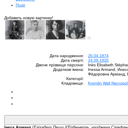
Події
Добавить новую картинку!
Дата народження:
26.04.1874
Дата смерті:
24.09.1920
Дівоче прізвище персони:
Inès Elisabeth Stéph
Додаткові імена:
Inessa Armand, Инес
Фёдоровна Арманд, Е
Категорії:
Кладовище:
Kremlin Wall Necropol
Інеса Арманд
(
Елізабет Пешо д'Ербенвілль, уроджена Стефан