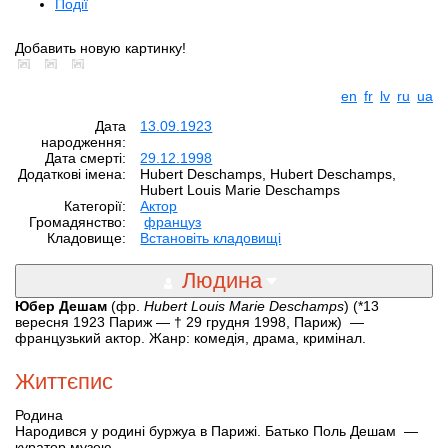
Події
Добавить новую картинку!
en
fr
lv
ru
ua
Дата
13.09.1923
народження:
Дата смерті:
29.12.1998
Додаткові імена:
Hubert Deschamps, Hubert Deschamps,
Hubert Louis Marie Deschamps
Категорії:
Aктор
Громадянство:
француз
Кладовище:
Встановіть кладовищі
Людина
Юбер Дешам
(фр.
Hubert Louis Marie Deschamps
) (*13
вересня 1923 Париж — † 29 грудня 1998, Париж) —
французький актор. Жанр: комедія, драма, кримінал.
Життєпис
Родина
Народився у родині буржуа в Парижі. Батько Поль Дешам —
куратор музею.