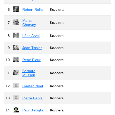
6
Robert Rollis
Коллега
Marcel
7
Коллега
Charvey
8
Léon Arvel
Коллега
9
Jean Tissier
Коллега
10
René Fleur
Коллега
Bernard
11
Коллега
Musson
12
Gaëtan Noël
Коллега
13
Pierre Ferval
Коллега
14
Paul Bisciglia
Коллега