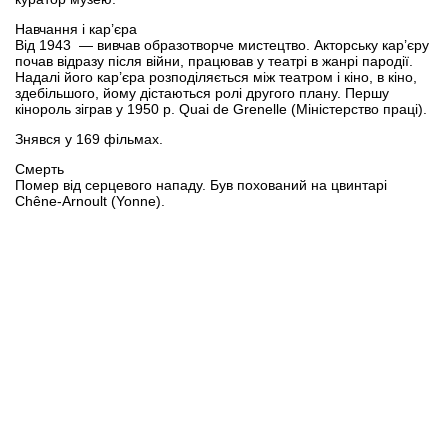
Навчання і кар’єра
Від 1943 — вивчав образотворче мистецтво. Акторську кар’єру
почав відразу після війни, працював у театрі в жанрі пародії.
Надалі його кар’єра розподіляється між театром і кіно, в кіно,
здебільшого, йому дістаються ролі другого плану. Першу
кінороль зіграв у 1950 р. Quai de Grenelle (Міністерство праці).
Знявся у 169 фільмах.
Смерть
Помер від серцевого нападу. Був похований на цвинтарі
Chêne-Arnoult (Yonne).