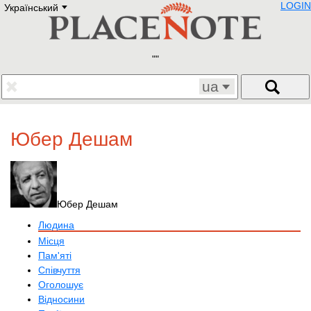
LOGIN
Український
Deutsch
E
English
Русский
Lietuvių
Latviešu
Francais
ua
Polski
Hebrew
Український
Юбер Дешам
Eestikeelne
Юбер Дешам
Людина
Місця
Пам'яті
Співчуття
Оголошує
Відносини