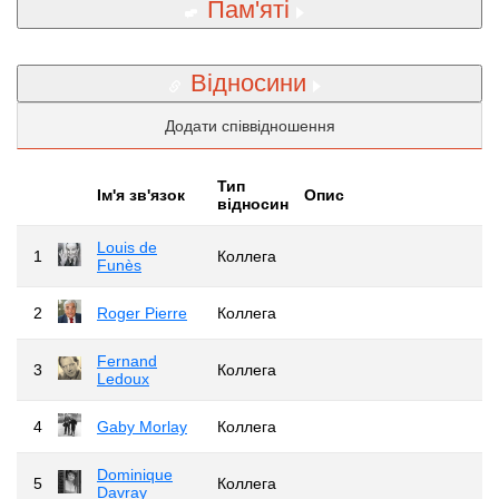
Пам'яті
Відносини
Додати співвідношення
Тип
Iм'я зв'язок
Опис
відносин
Louis de
1
Коллега
Funès
2
Roger Pierre
Коллега
Fernand
3
Коллега
Ledoux
4
Gaby Morlay
Коллега
Dominique
5
Коллега
Davray