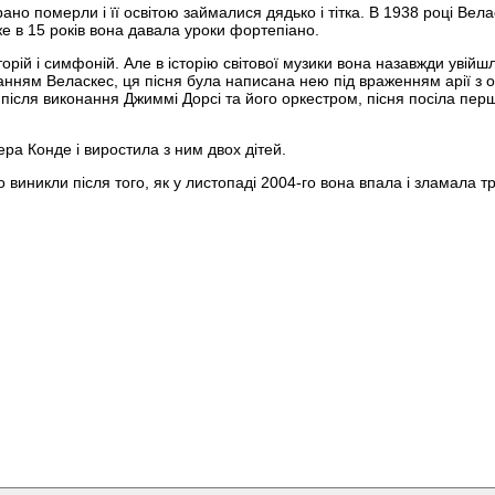
но померли і її освітою займалися дядько і тітка. В 1938 році Вела
е в 15 років вона давала уроки фортепіано.
торій і симфоній. Але в історію світової музики вона назавжди увійш
анням Веласкес, ця пісня була написана нею під враженням арії з 
після виконання Джиммі Дорсі та його оркестром, пісня посіла перше
а Конде і виростила з ним двох дітей.
виникли після того, як у листопаді 2004-го вона впала і зламала т