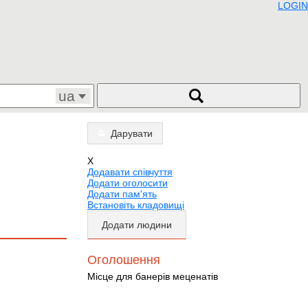
LOGIN
ua
Дарувати
X
Додавати співчуття
Додати оголосити
Додати пам'ять
Встановіть кладовищі
Додати людини
Оголошення
Місце для банерів меценатів