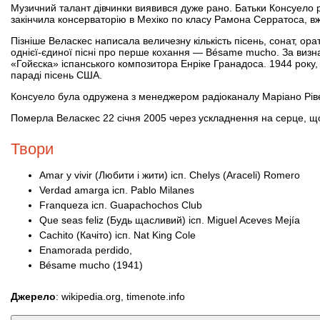
Музичний талант дівчинки виявився дуже рано. Батьки Консуело ра
закінчила консерваторію в Мехіко по класу Рамона Серратоса, вж
Пізніше Веласкес написала величезну кількість пісень, сонат, ора
однієї-єдиної пісні про перше кохання — Bésame mucho. За визн
«Гойєска» іспанського композитора Енріке Гранадоса. 1944 року, 
параді пісень США.
Консуело була одружена з менеджером радіоканалу Маріано Рівер
Померла Веласкес 22 січня 2005 через ускладнення на серце, що 
Твори
Amar y vivir (Любити і жити) ісп. Chelys (Araceli) Romero
Verdad amarga ісп. Pablo Milanes
Franqueza ісп. Guapachochos Club
Que seas feliz (Будь щасливий) ісп. Miguel Aceves Mejía
Cachito (Качіто) ісп. Nat King Cole
Enamorada perdido,
Bésame mucho (1941)
Джерело
: wikipedia.org, timenote.info