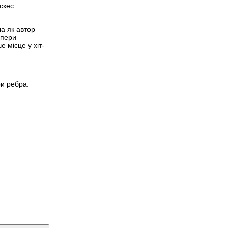
скес
ла як автор
опери
 місце у хіт-
ри ребра.