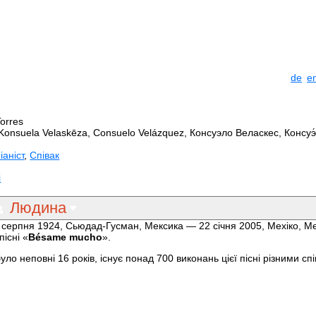
de
e
orres
Konsuela Velaskēza, Consuelo Velázquez, Консуэло Веласкес, Консуэ
іаніст
,
Співак
і
Людина
1 серпня 1924, Сьюдад-Гусман, Мексика — 22 січня 2005, Мехіко, М
пісні «
Bésame mucho
».
о неповні 16 років, існує понад 700 виконань цієї пісні різними сп