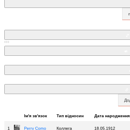
До
Iм'я зв'язок
Тип відносин
Дата народження
1
Perry Como
Коллега
18.05.1912