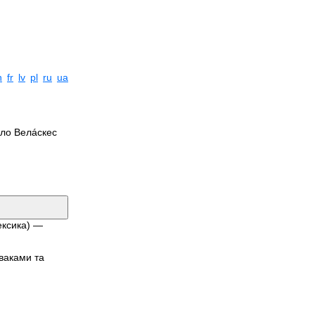
n
fr
lv
pl
ru
ua
́ло Велáскес
ексика) —
іваками та