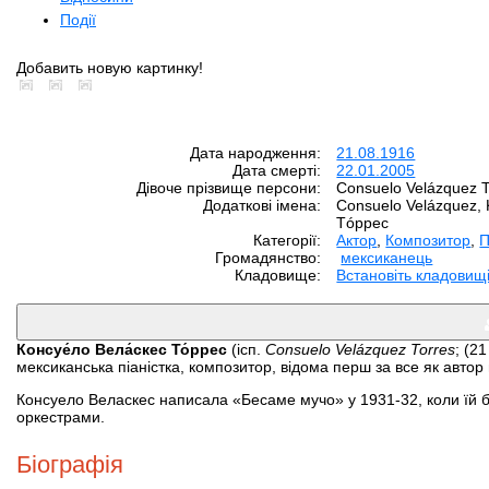
Події
Добавить новую картинку!
Дата народження:
21.08.1916
Дата смерті:
22.01.2005
Дівоче прізвище персони:
Consuelo Velázquez T
Додаткові імена:
Consuelo Velázquez, 
Тóррес
Категорії:
Aктор
,
Композитор
,
П
Громадянство:
мексиканець
Кладовище:
Встановіть кладовищ
Консуе́ло Вела́скес То́ррес
(ісп.
Consuelo Velázquez Torres
; (2
мексиканська піаністка, композитор, відома перш за все як автор 
Консуело Веласкес написала «Бесаме мучо» у 1931-32, коли їй бул
оркестрами.
Біографія