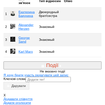
Тип відносин
Опис
зв'язок
Екатерина
Двоюродный
1
Бакунина
брат/сестра
Alexander
2
Знакомый
Herzen
George
3
Знакомый
Sand
4
Karl Marx
Знакомый
Події
Не вказано події
Я хочу брати участь редагувати цей запис
Ключові слова
Дарувати
X
Додавати співчуття
Додати оголосити