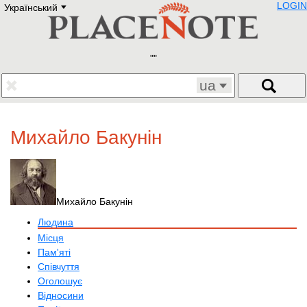
LOGIN
Український
Deutsch
E
English
Русский
Lietuvių
Latviešu
Francais
ua
Polski
Hebrew
Український
Михайло Бакунін
Eestikeelne
Михайло Бакунін
Людина
Місця
Пам'яті
Співчуття
Оголошує
Відносини