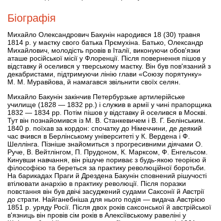
Біографія
Михайло Олександрович Бакунін народився 18 (30) травня
1814 р. у маєтку свого батька Прємухіна. Батько, Олександр
Михайлович, молодість провів в Італії, виконуючи обов'язки
аташе російської місії у Флоренції. Після повернення пішов у
відставку й оселився у тверському маєтку. Він був пов'язаний з
декабристами, підтримуючи лінію глави «Союзу порятунку»
М. М. Муравйова, й намагався звільнити своїх селян.
Михайло Бакунін закінчив Петербурзьке артилерійське
училище (1828 — 1832 рр.) і служив в армії у чині прапорщика
1832 — 1834 рр. Потім пішов у відставку й оселився в Москві.
Тут він познайомився із М. В. Станкевичем і В. Г. Белінським.
1840 р. поїхав за кордон: спочатку до Німеччини, де деякий
час вчився в Берлінському університеті у К. Вердена і Ф.
Шеллінга. Пізніше знайомиться з прогресивними діячами О.
Руче, В. Вейтлінгом, П. Прудоном, К. Марксом, Ф. Енгельсом.
Кинувши навчання, він рішуче пориває з будь-якою теорією й
філософією та береться за практику революційної боротьби.
На барикадах Праги й Дрездена Бакунін сповнений рішучості
втілювати анархію в практику революції. Після поразки
повстання він був двічі засуджений судами Саксонії й Австрії
до страти. Найганебніша для нього подія — видача Австрією
1851 р. уряду Росії. Після двох років саксонської й австрійської
в'язниць він провів сім років в Алексіївському равеліні у