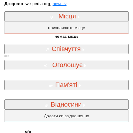
Джерело
: wikipedia.org,
news.lv
Місця
призначають місце
немає місць
Співчуття
Оголошує
Пам'яті
Відносини
Додати співвідношення
Iм'я