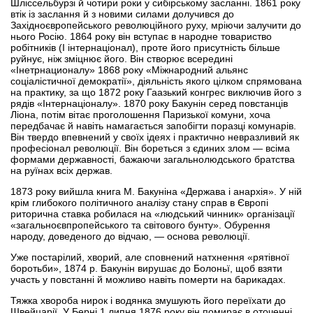
Шліссельбурзі й чотири роки у сибірському засланні. 1861 року
втік із заслання й з новими силами долучився до
Західноєвропейського революційного руху, мріючи залучити до
нього Росію. 1864 року він вступає в народне товариство
робітників (I інтернаціонал), проте його присутність більше
руйнує, ніж зміцнює його. Він створює всередині
«Інетрнационалу» 1868 року «Міжнародний альянс
соціалістичної демократії», діяльність якого цілком спрямована
на практику, за що 1872 року Гаазький конгрес виключив його з
рядів «Інтернаціоналу». 1870 року Бакунін серед повстанців
Ліона, потім вітає проголошення Паризької комуни, хоча
передбачає й навіть намагається запобігти поразці комунарів.
Він твердо впевнений у своїх ідеях і практично невразливий як
професіонал революції. Він бореться з єдиних злом — всіма
формами державності, бажаючи загальнолюдського братства
на руїнах всіх держав.
1873 року вийшла книга М. Бакуніна «Держава і анархія». У ній
крім глибокого політичного аналізу стану справ в Європі
риторична ставка робилася на «людський чинник» організації
«загальноєвпропейського та світового бунту». Обурення
народу, доведеного до відчаю, — основа революції.
Уже постарілий, хворий, але сповнений натхнення «рятівної
боротьби», 1874 р. Бакунін вирушає до Болоньї, щоб взяти
участь у повстанні й можливо навіть померти на барикадах.
Тяжка хвороба нирок і водянка змушують його переїхати до
Швейцарії. У Берні 1 липня 1876 року він помирає в оточенні