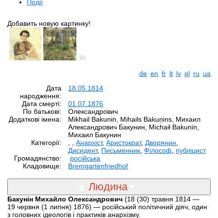
Події
Добавить новую картинку!
de
en
fr
lt
lv
pl
ru
ua
Дата
18.05.1814
народження:
Дата смерті:
01.07.1876
По батькові:
Олександрович
Додаткові імена:
Mikhail Bakunin, Mihails Bakuņins, Михаил
Александрович Бакунин, Michaił Bakunin,
Михаил Бакунин
Категорії:
,
,
Анархіст
,
Аристократ
,
Дворянин
,
Дисидент
,
Письменник
,
Філософ
,
публіцист
Громадянство:
російська
Кладовище:
Bremgartenfriedhof
Людина
Бакунін Михайло Олександрович
(18 (30) травня 1814 —
19 червня (1 липня) 1876) — російський політичний діяч, один
з головних ідеологів і практиків анархізму.