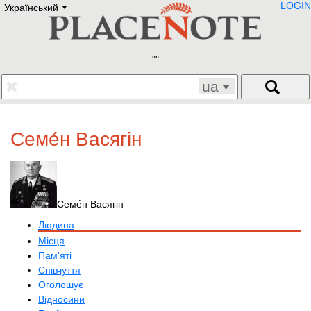
LOGIN
Український
Deutsch
E
English
Русский
Lietuvių
Latviešu
Francais
ua
Polski
Hebrew
Український
Семе́н Васягін
Eestikeelne
Семе́н Васягін
Людина
Місця
Пам'яті
Співчуття
Оголошує
Відносини