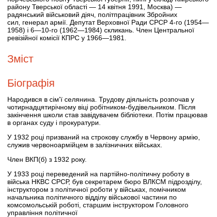
району Тверської області — 14 квітня 1991, Москва) —
радянський військовий діяч, політпрацівник Збройних
сил, генерал армії. Депутат Верховної Ради СРСР 4-го (1954—
1958) і 6—10-го (1962—1984) скликань. Член Центральної
ревізійної комісії КПРС у 1966—1981.
Зміст
Біографія
Народився в сім'ї селянина. Трудову діяльність розпочав у
чотирнадцятирічному віці робітником-будівельником. Після
закінчення школи став завідувачем бібліотеки. Потім працював
в органах суду і прокуратури.
У 1932 році призваний на строкову службу в Червону армію,
служив червоноармійцем в залізничних військах.
Член ВКП(б) з 1932 року.
У 1933 році переведений на партійно-політичну роботу в
війська НКВС СРСР, був секретарем бюро ВЛКСМ підрозділу,
інструктором з політичної роботи у військах, помічником
начальника політичного відділу військової частини по
комсомольській роботі, старшим інструктором Головного
управління політичної