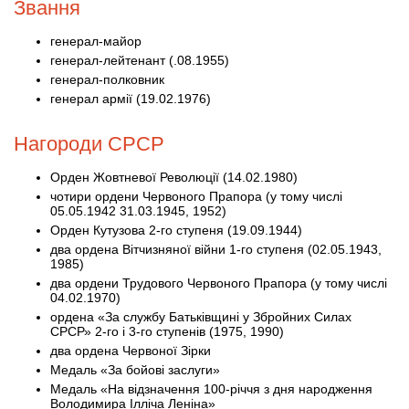
Звання
генерал-майор
генерал-лейтенант (.08.1955)
генерал-полковник
генерал армії (19.02.1976)
Нагороди СРСР
Орден Жовтневої Революції (14.02.1980)
чотири ордени Червоного Прапора (у тому числі
05.05.1942 31.03.1945, 1952)
Орден Кутузова 2-го ступеня (19.09.1944)
два ордена Вітчизняної війни 1-го ступеня (02.05.1943,
1985)
два ордени Трудового Червоного Прапора (у тому числі
04.02.1970)
ордена «За службу Батьківщині у Збройних Силах
СРСР» 2-го і 3-го ступенів (1975, 1990)
два ордена Червоної Зірки
Медаль «За бойові заслуги»
Медаль «На відзначення 100-річчя з дня народження
Володимира Ілліча Леніна»