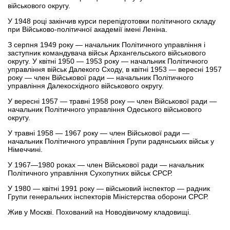
військового округу.
У 1948 році закінчив курси перепідготовки політичного складу
при Військово-політичної академії імені Леніна.
З серпня 1949 року — начальник Політичного управління і
заступник командувача військ Архангельського військового
округу. У квітні 1950 — 1953 року — начальник Політичного
управління військ Далекого Сходу, в квітні 1953 — вересні 1957
року — член Військової ради — начальник Політичного
управління Далекосхідного військового округу.
У вересні 1957 — травні 1958 року — член Військової ради —
начальник Політичного управління Одеського військового
округу.
У травні 1958 — 1967 року — член Військової ради —
начальник Політичного управління Групи радянських військ у
Німеччині.
У 1967—1980 роках — член Військової ради — начальник
Політичного управління Сухопутних військ СРСР.
У 1980 — квітні 1991 року — військовий інспектор — радник
Групи генеральних інспекторів Міністерства оборони СРСР.
Жив у Москві. Похований на Новодівичому кладовищі.