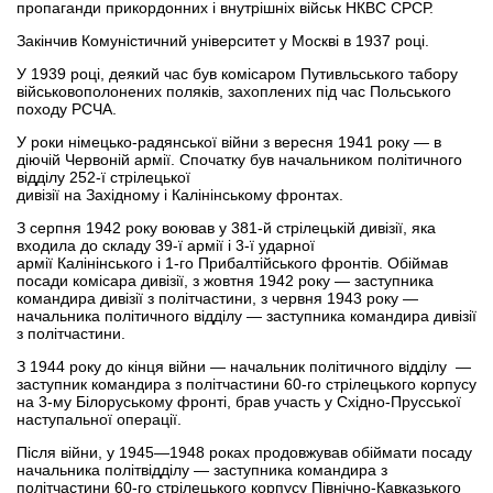
пропаганди прикордонних і внутрішніх військ НКВС СРСР.
Закінчив Комуністичний університет у Москві в 1937 році.
У 1939 році, деякий час був комісаром Путивльського табору
військовополонених поляків, захоплених під час Польського
походу РСЧА.
У роки німецько-радянської війни з вересня 1941 року — в
діючій Червоній армії. Спочатку був начальником політичного
відділу 252-ї стрілецької
дивізії на Західному і Калінінському фронтах.
З серпня 1942 року воював у 381-й стрілецькій дивізії, яка
входила до складу 39-ї армії і 3-ї ударної
армії Калінінського і 1-го Прибалтійського фронтів. Обіймав
посади комісара дивізії, з жовтня 1942 року — заступника
командира дивізії з політчастини, з червня 1943 року —
начальника політичного відділу — заступника командира дивізії
з політчастини.
З 1944 року до кінця війни — начальник політичного відділу —
заступник командира з політчастини 60-го стрілецького корпусу
на 3-му Білоруському фронті, брав участь у Східно-Прусської
наступальної операції.
Після війни, у 1945—1948 роках продовжував обіймати посаду
начальника політвідділу — заступника командира з
політчастини 60-го стрілецького корпусу Північно-Кавказького