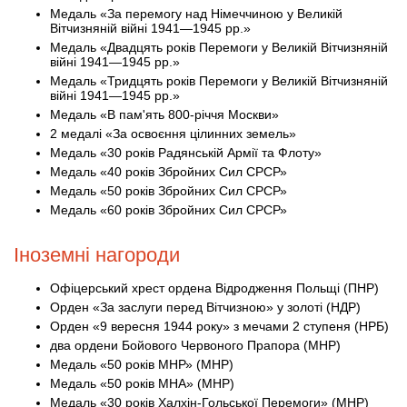
Медаль «За перемогу над Німеччиною у Великій
Вітчизняній війні 1941—1945 рр.»
Медаль «Двадцять років Перемоги у Великій Вітчизняній
війні 1941—1945 рр.»
Медаль «Тридцять років Перемоги у Великій Вітчизняній
війні 1941—1945 рр.»
Медаль «В пам'ять 800-річчя Москви»
2 медалі «За освоєння цілинних земель»
Медаль «30 років Радянській Армії та Флоту»
Медаль «40 років Збройних Сил СРСР»
Медаль «50 років Збройних Сил СРСР»
Медаль «60 років Збройних Сил СРСР»
Іноземні нагороди
Офіцерський хрест ордена Відродження Польщі (ПНР)
Орден «За заслуги перед Вітчизною» у золоті (НДР)
Орден «9 вересня 1944 року» з мечами 2 ступеня (НРБ)
два ордени Бойового Червоного Прапора (МНР)
Медаль «50 років МНР» (МНР)
Медаль «50 років МНА» (МНР)
Медаль «30 років Халхін-Гольської Перемоги» (МНР)