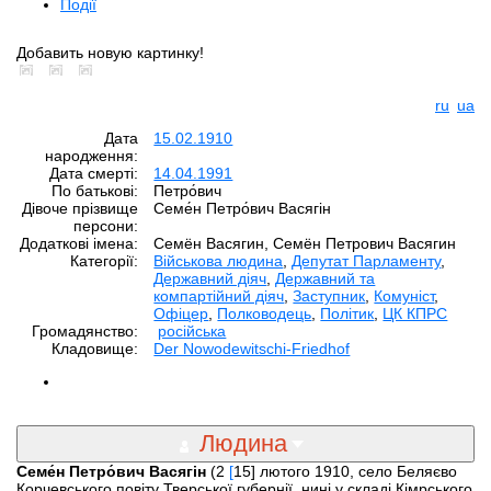
Події
Добавить новую картинку!
ru
ua
Дата
15.02.1910
народження:
Дата смерті:
14.04.1991
По батькові:
Петро́вич
Дівоче прізвище
Семе́н Петро́вич Васягін
персони:
Додаткові імена:
Семён Васягин, Семён Петрович Васягин
Категорії:
Військова людина
,
Депутат Парламенту
,
Державний діяч
,
Державний та
компартійний діяч
,
Заступник
,
Комуніст
,
Офіцер
,
Полководець
,
Політик
,
ЦК КПРС
Громадянство:
російська
Кладовище:
Der Nowodewitschi-Friedhof
Людина
Семе́н Петро́вич Васягін
(2
[
15] лютого 1910, село Беляєво
Корчевського повіту Тверської губернії, нині у складі Кімрського