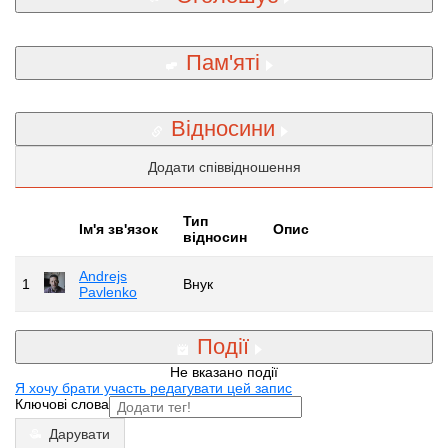
Пам'яті
Відносини
Додати співвідношення
Тип
Iм'я зв'язок
Опис
відносин
Andrejs
1
Внук
Pavlenko
Події
Не вказано події
Я хочу брати участь редагувати цей запис
Ключові слова
Дарувати