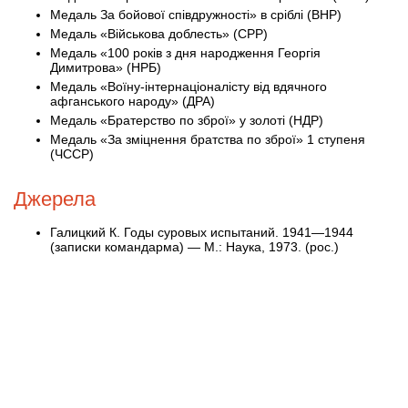
Медаль За бойової співдружності» в сріблі (ВНР)
Медаль «Військова доблесть» (СРР)
Медаль «100 років з дня народження Георгія
Димитрова» (НРБ)
Медаль «Воїну-інтернаціоналісту від вдячного
афганського народу» (ДРА)
Медаль «Братерство по зброї» у золоті (НДР)
Медаль «За зміцнення братства по зброї» 1 ступеня
(ЧССР)
Джерела
Галицкий К. Годы суровых испытаний. 1941—1944
(записки командарма) — М.: Наука, 1973. (рос.)