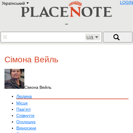
LOGIN
Український
Deutsch
E
English
Русский
Lietuvių
Latviešu
Francais
ua
Polski
Hebrew
Український
Сімона Вейль
Eestikeelne
Сімона Вейль
Людина
Місця
Пам'яті
Співчуття
Оголошує
Відносини