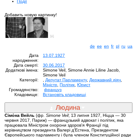
Події
Добавить новую картинку!
de
ee
en
fr
pl
ru
ua
Дата
13.07.1927
народження:
Дата смерті:
30.06.2017
Додаткові імена:
Simone Veil, Simone Annie Liline Jacob,
Simone Veil
Категорії:
,
Депутат Парламенту
,
Державний діяч
,
Міністр
,
Політик
,
Юрист
Громадянство:
француз
Кладовище:
Встановіть кладовищі
Людина
Сімо́на Вейль
(фр.
Simone Veil
; 13 липня 1927, Ніцца — 30
червня 2017, Париж) — французький адвокат і політик, яка
працювала Міністром охорони здоров'я Франції під
керівництвом президента Валері д'Естена, Президентом
Європейського парламенту і була членом Конституційної ради