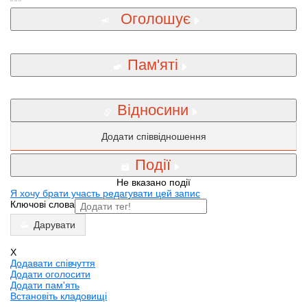
Оголошує
Пам'яті
Відносини
Додати співвідношення
Події
Не вказано події
Я хочу брати участь редагувати цей запис
Ключові слова
Дарувати
X
Додавати співчуття
Додати оголосити
Додати пам'ять
Встановіть кладовищі