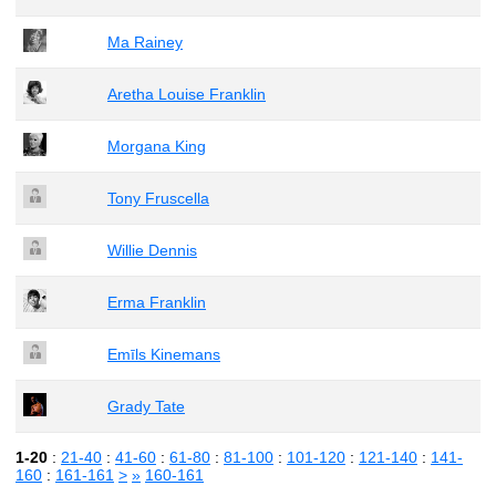
Ma Rainey
Aretha Louise Franklin
Morgana King
Tony Fruscella
Willie Dennis
Erma Franklin
Emīls Kinemans
Grady Tate
1-20
:
21-40
:
41-60
:
61-80
:
81-100
:
101-120
:
121-140
:
141-
160
:
161-161
>
»
160-161