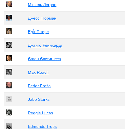
Мішель Легран
Джессі Норман
Еді́т Пі́терс
Джанго Рейнхардт
Євген Євстигнєєв
Max Roach
Fedor Frešo
Jabo Starks
Reggie Lucas
Edmunds Trops