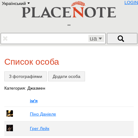
LOGIN
Український
Deutsch
E
English
Русский
Lietuvių
Latviešu
Francais
ua
Polski
Hebrew
Український
Список особа
Eestikeelne
З фотографіями
Додати особа
Категория: Джазмен
ім'я
Піно Даніеле
Грег Лейк