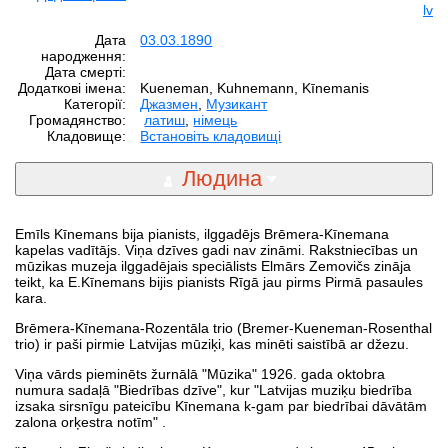
lv
Дата
03.03.1890
народження:
Дата смерті:
Додаткові імена:
Kueneman, Kuhnemann, Kīnemanis
Категорії:
Джазмен
,
Музикант
Громадянство:
латиш
,
німець
Кладовище:
Встановіть кладовищі
Людина
Emīls Kīnemans bija pianists, ilggadējs Brēmera-Kīnemana
kapelas vadītājs. Viņa dzīves gadi nav zināmi. Rakstniecības un
mūzikas muzeja ilggadējais speciālists Elmārs Zemovičs zināja
teikt, ka E.Kīnemans bijis pianists Rīgā jau pirms Pirmā pasaules
kara.
Brēmera-Kīnemana-Rozentāla trio (Bremer-Kueneman-Rosenthal
trio) ir paši pirmie Latvijas mūziķi, kas minēti saistībā ar džezu.
Viņa vārds pieminēts žurnālā "Mūzika" 1926. gada oktobra
numura sadaļā "Biedrības dzīve", kur "Latvijas muziķu biedrība
izsaka sirsnīgu pateicību Kīnemana k-gam par biedrībai dāvātām
zalona orķestra notīm" .