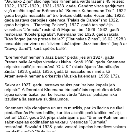
"Jaunāko Ziņu" sludinājumos Kīnemana vārds lasāms 45 reizes:
1922., 1927.-1929., 1931.-1933. gadā. Gandrīz visos gadījumos
viņš minēts kopā ar Brēmeru kā "Bremer-Kuhnemann Trio". 1922.
gada beigās nosaukts arī trio trešais dalībnieks Rozentāls. 1922.
gadā sastāvs darbojies kafejnīcā "Palais de Dance" (no 1922.
gada beigām – "Dancing Palace"). 1927. gadā tas spēlējis
viesnīcas "Jūrmala" restorānā Majoros, bet 1928.-1932. gadā –
restorānā "Klosterpagrabs". Kīnemana trio 1928. gada rakstā
"Kas šogad jauns preses ballē?" ("Jaunākās Ziņas", 16.02.1928.)
nosaukts par vienu no "diviem labākajiem Jazz bandiem" (kopā ar
"Savoy Band"), kurš spēlēs ballē".
"Bremer-Kuhnemann Jazz Band" piedalījies arī 1927. gada
Preses ballē Armijas virsnieku kluba. Kopš 1930. gada Kīnemana
orķestris spēlējis restorānā "O.U.K." (sludinājums 'Jaunākajās
Ziņās" 1933. gadā), 1935. gadā tā nosaukums minēts kā
Artemjeva-Kīnemana orķestris (Mūziķa kalendārs, 1935: 172).
Sākot ar 1927. gadu, sastāvs saukts par "salona kapelu jeb
orķestri". Acīmredzot Kīnemana trio spēlētais repertuārs drīzāk
bijusi salonmūzika, par ko liecina vārda "džezs" pakāpeniska
izzušana šā sastāva sludinājumos.
Kīnemans bija cienījams un atzīts mūziķis, par ko liecina ne tikai
piedalīšanās Preses ballēs, kur tika aicināti paši labākie mūziķi,
bet arī 1927. gada 30. jūlija sludinājums par "Bremer-Kuhnemann
salonkapelas godināšanas vakaru" viesnīcas "Jūrmala"
restorānā. Savukārt 1928. gada vasarā kapelas benefices vakars
aprakstīts avīzē "Aizkulises":