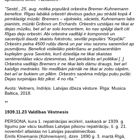
"Sestd., 25. aug. notika populārā orķestra Bremer-Kuhnemann
benefice. Rīgas labākā orķestrī deviņus gadus jau strādā kopā 4
pirmklasīgi mūziķi: Bremers – vijolnieks, vācietis, Kuhnemann labs
pianists, mūziķi Gribovs un Erchards. Orķestrs uzstājas ne tikai ar
dejas mūziku, bet arī ar solo koncertiem, ko nav spējīgi darīt citi
Rīgas deju orķestri. Abi orķestra vadītāji ir komponisti un
sacerējuši daudz skaistu fokstrotu, sevišķi populārs "Kirpičiki".
Orķestrs pelna 4500 rubļu dienā un par visu sezonu saņemšot ap
pusmiljonu. Beneficē vislielāko piekrišanu ar pašsacerētām
kuplejām guva Savickis, kurš dziedāja ne tikai skaistas
sentimentālas vācu dziesmiņas, bet pieskārās arī politikai [..].
Orķestra vadītājs Bremers ir ne tikai liels dāmu draugs, bet arī
kaislīgs mednieks. No medībām pārnāk ne tikai ar zobu sāpēm,
bet arī ar bukiem un pīlēm. Orķestrs saņēma milzīgu puķu pušķi.
Dejas turpinājas līdz plkst. 4 no rīta."
Avots: Veitners, Indriķis. Latvijas džeza vēsture. Rīga: Musica
Baltica, 2018.
**
1939.11.23
Valdības Vēstnesis
PERSONA, kura 1. repatriācijas iecirknī, saskaņā ar 1939. g.
līgumu par vācu tautības Latvijas pilsoņu repatriāciju, š. g. 21.
novembrī atlaistas no Latvijas pavalstniecības.
Emīls Kīnemanis (Kūhnemann), dzim. 1890 g. 3. martā Rīgā,