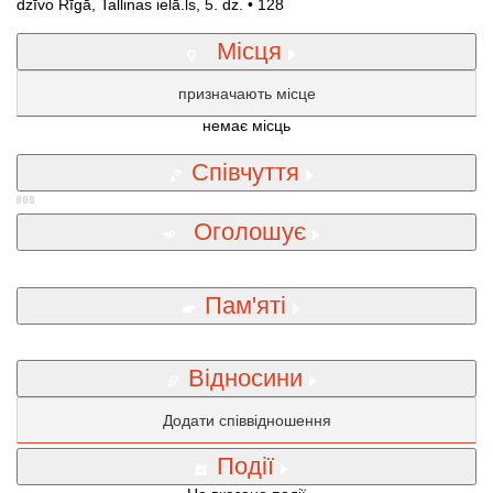
dzīvo Rīgā, Tallinas ielā.ls, 5. dz. • 128
Місця
призначають місце
немає місць
Співчуття
Оголошує
Пам'яті
Відносини
Додати співвідношення
Події