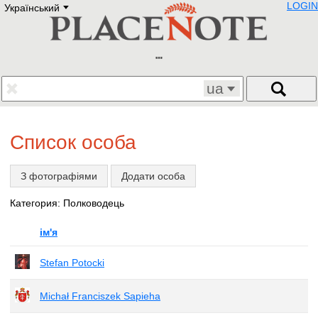
LOGIN
Український
Deutsch
E
English
Русский
Lietuvių
Latviešu
Francais
ua
Polski
Hebrew
Український
Список особа
Eestikeelne
З фотографіями
Додати особа
Категория: Полководець
ім'я
Stefan Potocki
Michał Franciszek Sapieha