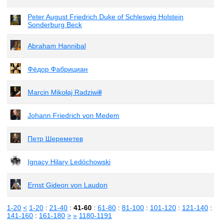
Peter August Friedrich Duke of Schleswig Holstein
Sonderburg Beck
Abraham Hannibal
Фёдор Фабрициан
Marcin Mikołaj Radziwiłł
Johann Friedrich von Medem
Петр Шереметев
Ignacy Hilary Ledóchowski
Ernst Gideon von Laudon
1-20
<
1-20
:
21-40
:
41-60
:
61-80
:
81-100
:
101-120
:
121-140
:
141-160
:
161-180
>
»
1180-1191