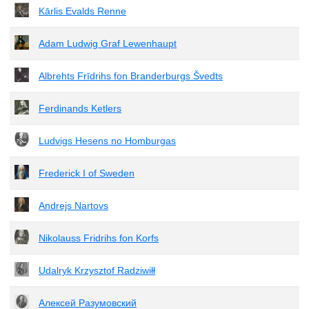
Kārlis Evalds Renne
Adam Ludwig Graf Lewenhaupt
Albrehts Frīdrihs fon Branderburgs Švedts
Ferdinands Ketlers
Ludvigs Hesens no Homburgas
Frederick I of Sweden
Andrejs Nartovs
Nikolauss Fridrihs fon Korfs
Udalryk Krzysztof Radziwiłł
Алексей Разумовский