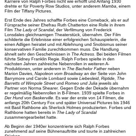
Karriere von Ralph Forbes nicht wie erhofft und Anfang 1930
drehte er für Poverty Row Studios, unter anderem
Mamba
, einem
Film der Tiffany Pictures.
Erst Ende des Jahres schaffte Forbes eine Comeback, als er auf
Fürsprache seiner Ehefrau Ruth Chatterton eine Rolle in ihrem
Film
The Lady of Scandal
, der Verfilmung von Frederick
Lonsdales gleichnamigen Theaterstück, übernahm. Der Film
schilderte die Erlebnisse einer erfolgreichen Schauspielerin, die
einen Adligen heiratet und mit Ablehnung und Snobismus seiner
konservativen Familie zurechtkommen muss. Die Handlung
ähnelt sehr den Geschehnissen in
The Actress
. Bei beiden Filmen
führte Sidney Franklin Regie. Ralph Forbes spielte in den
nächsten Jahren zahlreiche Nebenrollen in weiteren A-
Produktionen, unter anderem in
The Bachelor Father
neben
Marion Davies,
Napoleon vom Broadway
an der Seite von John
Barrymore und Carole Lombard sowie
Liebesleid
,
Riptide
,
The
Barretts of Wimpole Street
und
Romeo und Julia
jeweils als
Partner von Norma Shearer. Gegen Ende der Dekade übernahm
er regelmäßig Nebenrollen in B-Filmen. 1939 spielte Forbes in
Der Hund von Baskerville
. Es war der erste von 14 Filmen, die
anfangs 20th Century Fox und später Universal Pictures bis 1946
mit Basil Rathbone als Sherlock Holmes produzierten. Forbes und
Rathbone hatten bereits in
The Lady of Scandal
zusammengearbeitet hatte.
Ab Beginn der 1940er konzentrierte sich Ralph Forbes
zunehmend auf seine Bühnenauftritte und tourte in zahlreichen
Stücken.