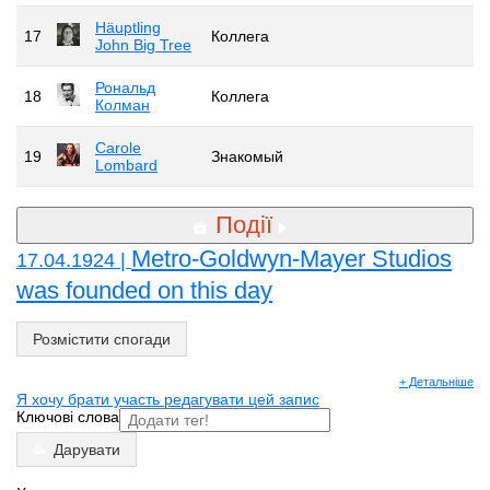
Häuptling
17
Коллега
John Big Tree
Рональд
18
Коллега
Колман
Carole
19
Знакомый
Lombard
Події
Metro-Goldwyn-Mayer Studios
17.04.1924 |
was founded on this day
Розмістити спогади
+ Детальніше
Я хочу брати участь редагувати цей запис
Ключові слова
Дарувати