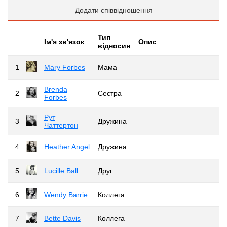
Додати співвідношення
Тип
Iм'я зв'язок
Опис
відносин
1
Mary Forbes
Мама
Brenda
2
Сестра
Forbes
Рут
3
Дружина
Чаттертон
4
Heather Angel
Дружина
5
Lucille Ball
Друг
6
Wendy Barrie
Коллега
7
Bette Davis
Коллега