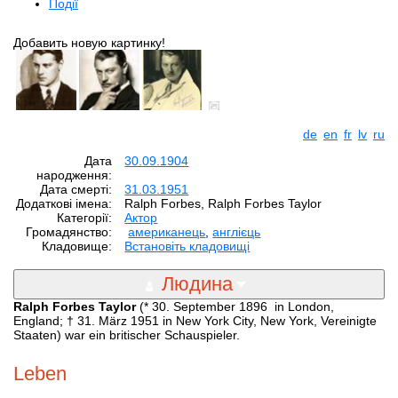
Події
Добавить новую картинку!
de
en
fr
lv
ru
Дата
30.09.1904
народження:
Дата смерті:
31.03.1951
Додаткові імена:
Ralph Forbes, Ralph Forbes Taylor
Категорії:
Aктор
Громадянство:
американець
,
англієць
Кладовище:
Встановіть кладовищі
Людина
Ralph Forbes Taylor
(* 30. September 1896 in London,
England; † 31. März 1951 in New York City, New York, Vereinigte
Staaten) war ein britischer Schauspieler.
Leben