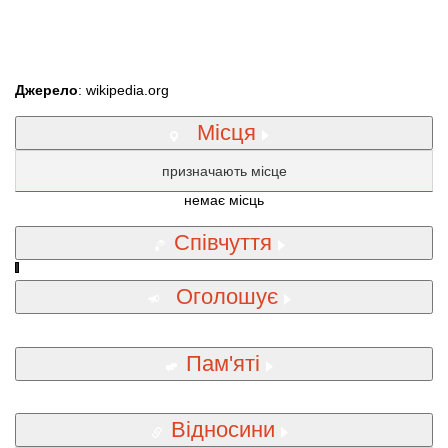
Джерело
: wikipedia.org
Місця
призначають місце
немає місць
Співчуття
Оголошує
Пам'яті
Відносини