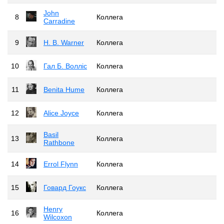
John
8
Коллега
Carradine
9
H. B. Warner
Коллега
10
Гал Б. Волліс
Коллега
11
Benita Hume
Коллега
12
Alice Joyce
Коллега
Basil
13
Коллега
Rathbone
14
Errol Flynn
Коллега
15
Говард Гоукс
Коллега
Henry
16
Коллега
Wilcoxon