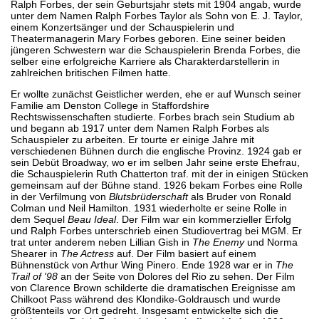
Ralph Forbes, der sein Geburtsjahr stets mit 1904 angab, wurde
unter dem Namen Ralph Forbes Taylor als Sohn von E. J. Taylor,
einem Konzertsänger und der Schauspielerin und
Theatermanagerin Mary Forbes geboren. Eine seiner beiden
jüngeren Schwestern war die Schauspielerin Brenda Forbes, die
selber eine erfolgreiche Karriere als Charakterdarstellerin in
zahlreichen britischen Filmen hatte.
Er wollte zunächst Geistlicher werden, ehe er auf Wunsch seiner
Familie am Denston College in Staffordshire
Rechtswissenschaften studierte. Forbes brach sein Studium ab
und begann ab 1917 unter dem Namen Ralph Forbes als
Schauspieler zu arbeiten. Er tourte er einige Jahre mit
verschiedenen Bühnen durch die englische Provinz. 1924 gab er
sein Debüt Broadway, wo er im selben Jahr seine erste Ehefrau,
die Schauspielerin Ruth Chatterton traf. mit der in einigen Stücken
gemeinsam auf der Bühne stand. 1926 bekam Forbes eine Rolle
in der Verfilmung von
Blutsbrüderschaft
als Bruder von Ronald
Colman und Neil Hamilton. 1931 wiederholte er seine Rolle in
dem Sequel
Beau Ideal
. Der Film war ein kommerzieller Erfolg
und Ralph Forbes unterschrieb einen Studiovertrag bei MGM. Er
trat unter anderem neben Lillian Gish in
The Enemy
und Norma
Shearer in
The Actress
auf. Der Film basiert auf einem
Bühnenstück von Arthur Wing Pinero. Ende 1928 war er in
The
Trail of '98
an der Seite von Dolores del Rio zu sehen. Der Film
von Clarence Brown schilderte die dramatischen Ereignisse am
Chilkoot Pass während des Klondike-Goldrausch und wurde
größtenteils vor Ort gedreht. Insgesamt entwickelte sich die