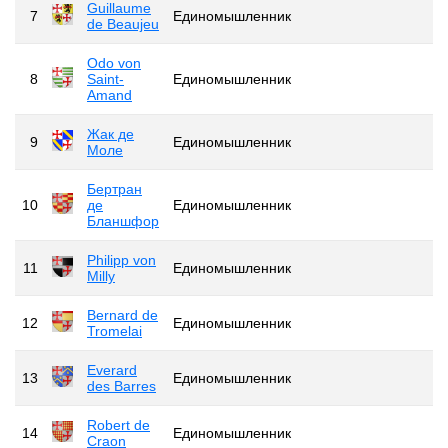
Guillaume
7
Единомышленник
de Beaujeu
Odo von
8
Saint-
Единомышленник
Amand
Жак де
9
Единомышленник
Моле
Бертран
10
де
Единомышленник
Бланшфор
Philipp von
11
Единомышленник
Milly
Bernard de
12
Единомышленник
Tromelai
Everard
13
Единомышленник
des Barres
Robert de
14
Единомышленник
Craon