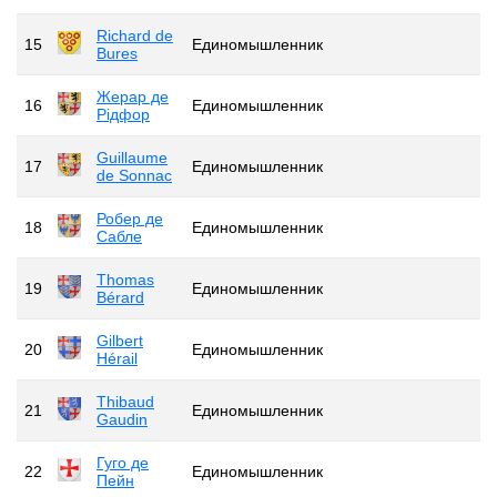
Richard de
15
Единомышленник
Bures
Жерар де
16
Единомышленник
Рідфор
Guillaume
17
Единомышленник
de Sonnac
Робер де
18
Единомышленник
Сабле
Thomas
19
Единомышленник
Bérard
Gilbert
20
Единомышленник
Hérail
Thibaud
21
Единомышленник
Gaudin
Гуго де
22
Единомышленник
Пейн