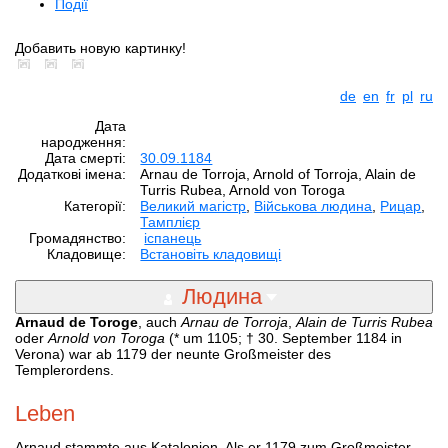
Події
Добавить новую картинку!
de
en
fr
pl
ru
Дата
народження:
Дата смерті:
30.09.1184
Додаткові імена:
Arnau de Torroja, Arnold of Torroja, Alain de
Turris Rubea, Arnold von Toroga
Категорії:
Великий магістр
,
Військова людина
,
Рицар
,
Тамплієр
Громадянство:
іспанець
Кладовище:
Встановіть кладовищі
Людина
Arnaud de Toroge
, auch
Arnau de Torroja
,
Alain de Turris Rubea
oder
Arnold von Toroga
(* um 1105; † 30. September 1184 in
Verona) war ab 1179 der neunte Großmeister des
Templerordens.
Leben
Arnaud stammte aus Katalonien. Als er 1179 zum Großmeister