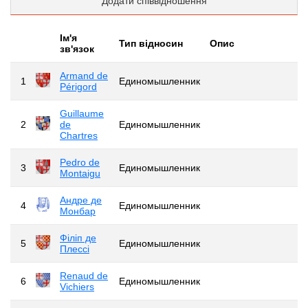
Додати співвідношення
Iм'я
Тип відносин
Опис
зв'язок
Armand de
1
Единомышленник
Périgord
Guillaume
2
de
Единомышленник
Chartres
Pedro de
3
Единомышленник
Montaigu
Андре де
4
Единомышленник
Монбар
Філіп де
5
Единомышленник
Плессі
Renaud de
6
Единомышленник
Vichiers