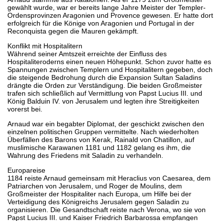
gewählt wurde, war er bereits lange Jahre Meister der Templer-
Ordensprovinzen Aragonien und Provence gewesen. Er hatte dort
erfolgreich für die Könige von Aragonien und Portugal in der
Reconquista gegen die Mauren gekämpft.
Konflikt mit Hospitalitern
Während seiner Amtszeit erreichte der Einfluss des
Hospitaliteroderns einen neuen Höhepunkt. Schon zuvor hatte es
Spannungen zwischen Templern und Hospitalitern gegeben, doch
die steigende Bedrohung durch die Expansion Sultan Saladins
drängte die Orden zur Verständigung. Die beiden Großmeister
trafen sich schließlich auf Vermittlung von Papst Lucius III. und
König Balduin IV. von Jerusalem und legten ihre Streitigkeiten
vorerst bei.
Arnaud war ein begabter Diplomat, der geschickt zwischen den
einzelnen politischen Gruppen vermittelte. Nach wiederholten
Überfällen des Barons von Kerak, Rainald von Chatillon, auf
muslimische Karawanen 1181 und 1182 gelang es ihm, die
Wahrung des Friedens mit Saladin zu verhandeln.
Europareise
1184 reiste Arnaud gemeinsam mit Heraclius von Caesarea, dem
Patriarchen von Jerusalem, und Roger de Moulins, dem
Großmeister der Hospitaliter nach Europa, um Hilfe bei der
Verteidigung des Königreichs Jerusalem gegen Saladin zu
organisieren. Die Gesandtschaft reiste nach Verona, wo sie von
Papst Lucius III. und Kaiser Friedrich Barbarossa empfangen