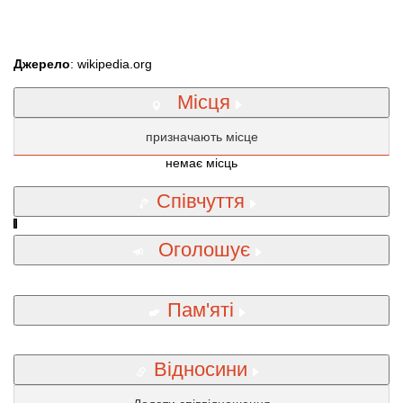
Джерело
: wikipedia.org
Місця
призначають місце
немає місць
Співчуття
Оголошує
Пам'яті
Відносини