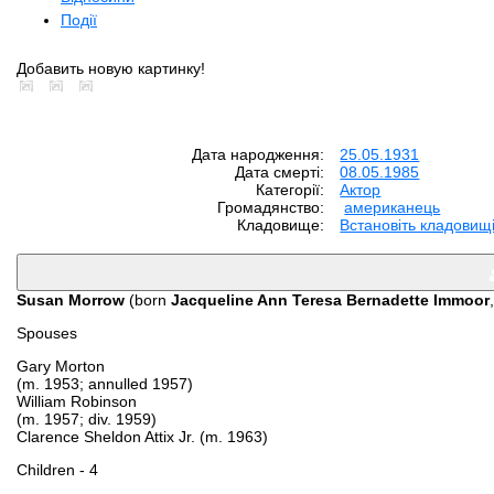
Події
Добавить новую картинку!
Дата народження:
25.05.1931
Дата смерті:
08.05.1985
Категорії:
Aктор
Громадянство:
американець
Кладовище:
Встановіть кладовищ
Susan Morrow
(born
Jacqueline Ann Teresa Bernadette Immoor
Spouses
Gary Morton
(m. 1953; annulled 1957)
William Robinson
(m. 1957; div. 1959)
Clarence Sheldon Attix Jr. (m. 1963)
Children - 4