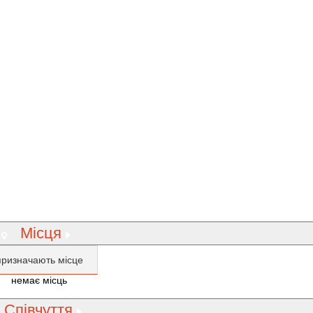
Місця
призначають місце
немає місць
Співчуття