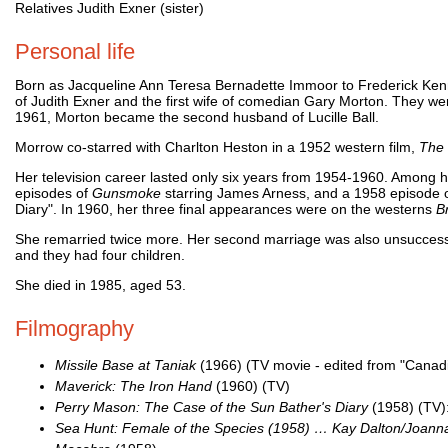
Relatives Judith Exner (sister)
Personal life
Born as Jacqueline Ann Teresa Bernadette Immoor to Frederick Ken
of Judith Exner and the first wife of comedian Gary Morton. They w
1961, Morton became the second husband of Lucille Ball.
Morrow co-starred with Charlton Heston in a 1952 western film,
The
Her television career lasted only six years from 1954-1960. Among
episodes of
Gunsmoke
starring James Arness, and a 1958 episode 
Diary". In 1960, her three final appearances were on the westerns
B
She remarried twice more. Her second marriage was also unsuccessful, 
and they had four children.
She died in 1985, aged 53.
Filmography
Missile Base at Taniak
(1966) (TV movie - edited from "Canadi
Maverick: The Iron Hand
(1960) (TV)
Perry Mason: The Case of the Sun Bather's Diary
(1958) (TV)
Sea Hunt: Female of the Species (1958) … Kay Dalton/Joann