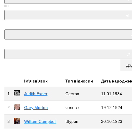
До
Iм'я зв'язок
Тип відносин
Дата народже
1
Judith Exner
Сестра
11.01.1934
2
Gary Morton
чоловік
19.12.1924
3
William Campbell
Шурин
30.10.1923