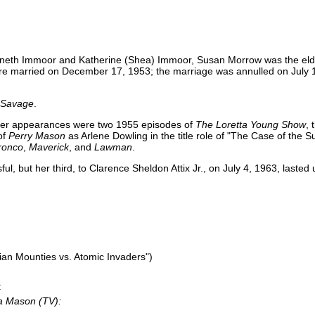
neth Immoor and Katherine (Shea) Immoor, Susan Morrow was the elde
ere married on December 17, 1953; the marriage was annulled on July 1
 Savage
.
 her appearances were two 1955 episodes of
The Loretta Young Show
, 
of
Perry Mason
as Arlene Dowling in the title role of "The Case of the S
ronco
,
Maverick
, and
Lawman
.
but her third, to Clarence Sheldon Attix Jr., on July 4, 1963, lasted u
an Mounties vs. Atomic Invaders")
:
a Mason (TV):