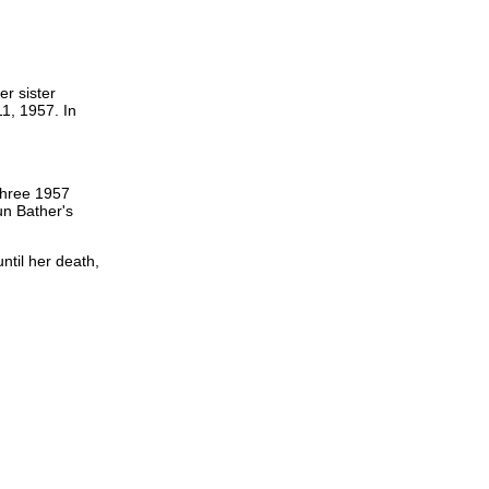
r sister
1, 1957. In
three 1957
un Bather's
ntil her death,