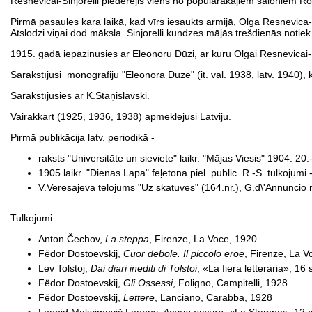
Resnevicai-Sinjorelli piederējis viens no populārākajiem saloniem Ro
Pirmā pasaules kara laikā, kad vīrs iesaukts armijā, Olga Resnevica-S
Atslodzi viņai dod māksla. Sinjorelli kundzes mājās trešdienās noti
1915. gadā iepazinusies ar Eleonoru Dūzi, ar kuru Olgai Resnevicai-S
Sarakstījusi monogrāfiju "Eleonora Dūze" (it. val. 1938, latv. 1940), 
Sarakstījusies ar K.Staņislavski.
Vairākkārt (1925, 1936, 1938) apmeklējusi Latviju.
Pirmā publikācija latv. periodikā -
raksts "Universitāte un sieviete" laikr. "Mājas Viesis" 1904. 20.
1905 laikr. "Dienas Lapa" feļetona piel. public. R.-S. tulkojumi 
V.Veresajeva tēlojums "Uz skatuves" (164.nr.), G.d\'Annuncio no
Tulkojumi:
Anton Čechov,
La steppa
, Firenze, La Voce, 1920
Fëdor Dostoevskij,
Cuor debole. Il piccolo eroe
, Firenze, La V
Lev Tolstoj,
Dai diari inediti di Tolstoi
, «La fiera letteraria», 1
Fëdor Dostoevskij,
Gli Ossessi
, Foligno, Campitelli, 1928
Fëdor Dostoevskij,
Lettere
, Lanciano, Carabba, 1928
Leonid Mаksimovič Leonov,
Acqua oscura
, «La Stampa», 12 