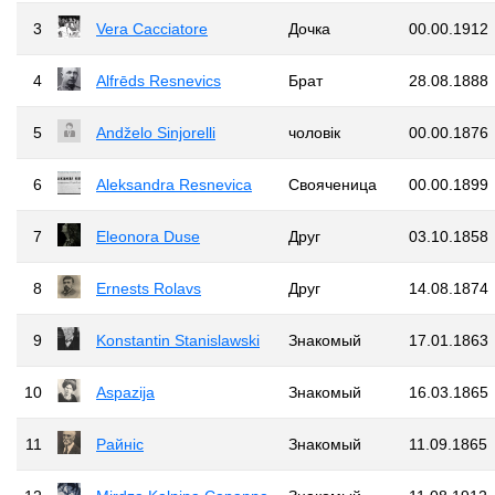
3
Vera Cacciatore
Дочка
00.00.1912
4
Alfrēds Resnevics
Брат
28.08.1888
5
Andželo Sinjorelli
чоловік
00.00.1876
6
Aleksandra Resnevica
Свояченица
00.00.1899
7
Eleonora Duse
Друг
03.10.1858
8
Ernests Rolavs
Друг
14.08.1874
9
Konstantin Stanislawski
Знакомый
17.01.1863
10
Aspazija
Знакомый
16.03.1865
11
Райніс
Знакомый
11.09.1865