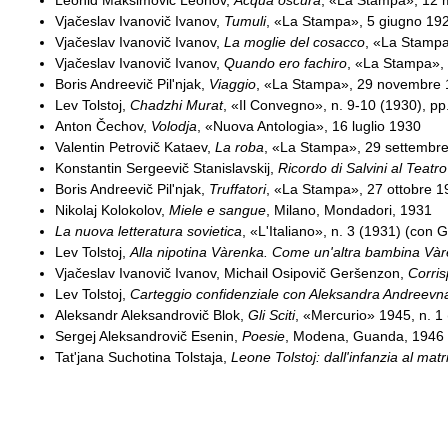
Vjačeslav Ivanovič Ivanov,
Tumuli
, «La Stampa», 5 giugno 19
Vjačeslav Ivanovič Ivanov,
La moglie del cosacco
, «La Stamp
Vjačeslav Ivanovič Ivanov,
Quando ero fachiro
, «La Stampa»,
Boris Andreevič Pil'njak,
Viaggio
, «La Stampa», 29 novembre
Lev Tolstoj,
Chadzhi Murat
, «Il Convegno», n. 9-10 (1930), p
Anton Čechov,
Volodja
, «Nuova Antologia», 16 luglio 1930
Valentin Petrovič Kataev,
La roba
, «La Stampa», 29 settembr
Konstantin Sergeevič Stanislavskij,
Ricordo di Salvini al Teat
Boris Andreevič Pil'njak,
Truffatori
, «La Stampa», 27 ottobre 1
Nikolaj Kolokolov,
Miele e sangue
, Milano, Mondadori, 1931
La nuova letteratura sovietica
, «L'Italiano», n. 3 (1931) (con
Lev Tolstoj,
Alla nipotina Vàrenka. Come un'altra bambina Vàr
Vjačeslav Ivanovič Ivanov, Michail Osipovič Geršenzon,
Corris
Lev Tolstoj,
Carteggio confidenziale con Aleksandra Andreevna
Aleksandr Aleksandrovič Blok,
Gli Sciti
, «Mercurio» 1945, n. 1
Sergej Aleksandrovič Esenin,
Poesie
, Modena, Guanda, 1946 
Tat'jana Suchotina Tolstaja,
Leone Tolstoj: dall'infanzia al mat