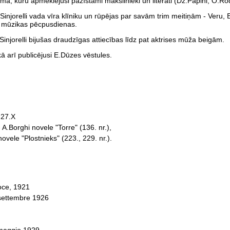
mā, kuru apmeklējuši pazīstami mākslinieki un literāti (Dž.Papini, O.Ro
injorelli vada vīra klīniku un rūpējas par savām trim meitiņām - Veru, E
ek mūzikas pēcpusdienas.
injorelli bijušas draudzīgas attiecības līdz pat aktrises mūža beigām.
kā arī publicējusi E.Dūzes vēstules.
-27.X
- A.Borghi novele "Torre" (136. nr.),
vele "Plostnieks" (223., 229. nr.).
oce, 1921
6 settembre 1926
maggio 1929