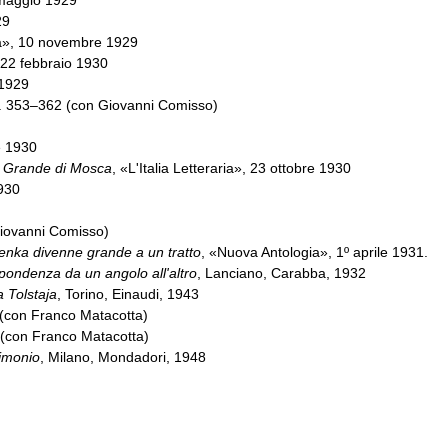
29
a», 10 novembre 1929
 22 febbraio 1930
 1929
p. 353–362 (con Giovanni Comisso)
e 1930
ro Grande di Mosca
, «L'Italia Letteraria», 23 ottobre 1930
930
 Giovanni Comisso)
enka divenne grande a un tratto
, «Nuova Antologia», 1º aprile 1931.
pondenza da un angolo all'altro
, Lanciano, Carabba, 1932
 Tolstaja
, Torino, Einaudi, 1943
 (con Franco Matacotta)
(con Franco Matacotta)
rimonio
, Milano, Mondadori, 1948