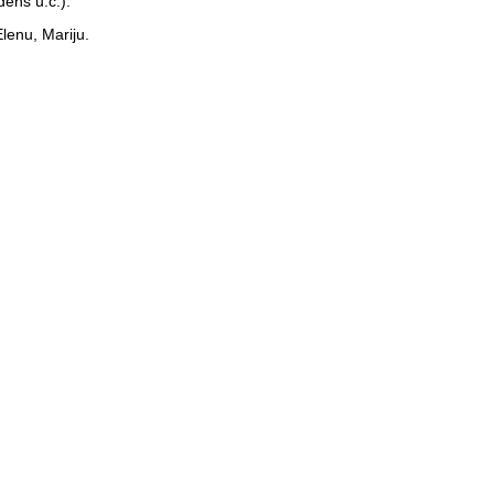
dēns u.c.).
lenu, Mariju.