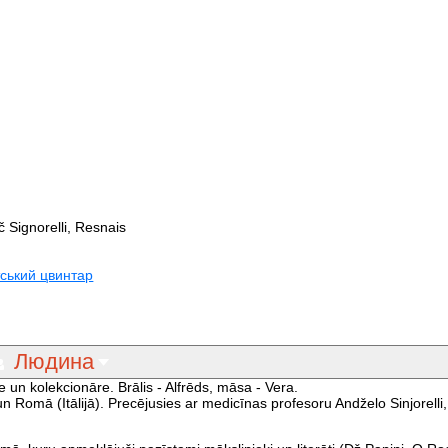
 Signorelli, Resnais
ський цвинтар
Людина
e un kolekcionāre. Brālis - Alfrēds, māsa - Vera.
 Romā (Itālijā). Precējusies ar medicīnas profesoru Andželo Sinjorelli