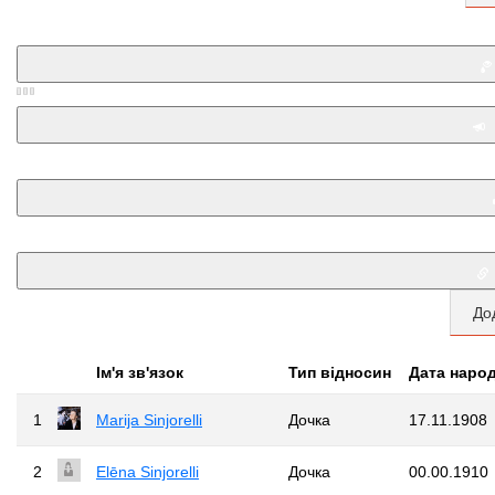
До
Iм'я зв'язок
Тип відносин
Дата наро
1
Marija Sinjorelli
Дочка
17.11.1908
2
Elēna Sinjorelli
Дочка
00.00.1910