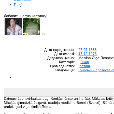
Події
Добавить новую картинку!
Дата народження:
27.07.1883
Дата смерті:
17.12.1973
Додаткові імена:
Malvina Olga Resnevič
Категорії:
,
Лікар
Громадянство:
латиш
Кладовище:
Римський протестант
Dzimusi Jaunsvirlaukas pag. Ķenkās, ārste un literāte. Mākslas kritiķ
Mācījās ģimnāzijā Jelgavā, studēja medicīnu Bernē (Šveicē), Sjēnā un
praktizējusi viņa klīnikā Romā.