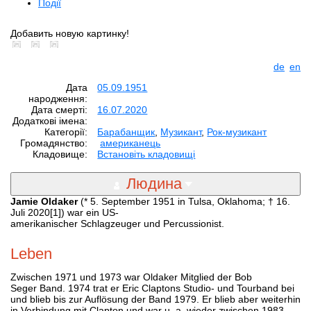
Події
Добавить новую картинку!
de
en
Дата
05.09.1951
народження:
Дата смерті:
16.07.2020
Додаткові імена:
Категорії:
Барабанщик
,
Музикант
,
Рок-музикант
Громадянство:
американець
Кладовище:
Встановіть кладовищі
Людина
Jamie Oldaker
(* 5. September 1951 in Tulsa, Oklahoma; † 16.
Juli 2020[1]) war ein US-
amerikanischer Schlagzeuger und Percussionist.
Leben
Zwischen 1971 und 1973 war Oldaker Mitglied der Bob
Seger Band. 1974 trat er Eric Claptons Studio- und Tourband bei
und blieb bis zur Auflösung der Band 1979. Er blieb aber weiterhin
in Verbindung mit Clapton und war u. a. wieder zwischen 1983