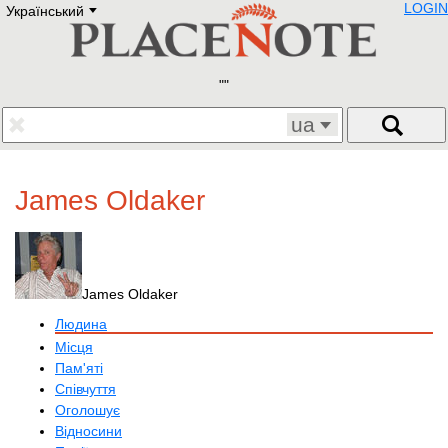
LOGIN
Український
Deutsch
E
English
Русский
Lietuvių
Latviešu
Francais
ua
Polski
Hebrew
Український
James Oldaker
Eestikeelne
James Oldaker
Людина
Місця
Пам'яті
Співчуття
Оголошує
Відносини