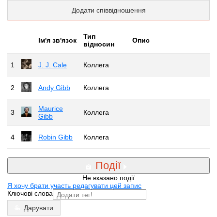
Додати співвідношення
Тип
Iм'я зв'язок
Опис
відносин
1
J. J. Cale
Коллега
2
Andy Gibb
Коллега
Maurice
3
Коллега
Gibb
4
Robin Gibb
Коллега
Події
Не вказано події
Я хочу брати участь редагувати цей запис
Ключові слова
Дарувати