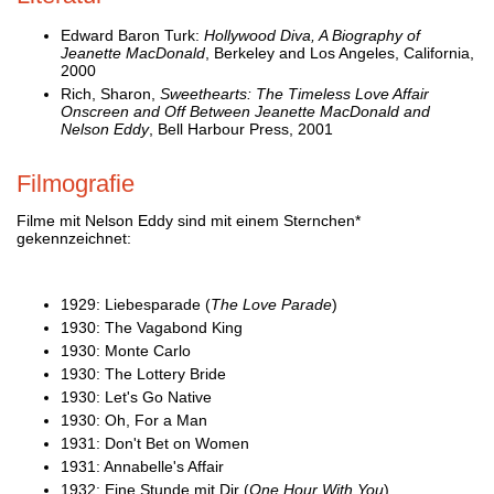
Edward Baron Turk:
Hollywood Diva, A Biography of
Jeanette MacDonald
, Berkeley and Los Angeles, California,
2000
Rich, Sharon,
Sweethearts: The Timeless Love Affair
Onscreen and Off Between Jeanette MacDonald and
Nelson Eddy
, Bell Harbour Press, 2001
Filmografie
Filme mit Nelson Eddy sind mit einem Sternchen*
gekennzeichnet:
1929: Liebesparade (
The Love Parade
)
1930: The Vagabond King
1930: Monte Carlo
1930: The Lottery Bride
1930: Let's Go Native
1930: Oh, For a Man
1931: Don't Bet on Women
1931: Annabelle's Affair
1932: Eine Stunde mit Dir (
One Hour With You
)