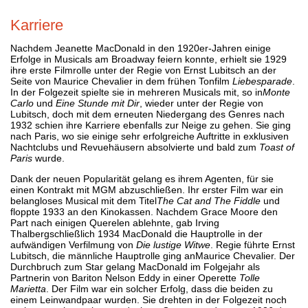
Karriere
Nachdem Jeanette MacDonald in den 1920er-Jahren einige
Erfolge in Musicals am Broadway feiern konnte, erhielt sie 1929
ihre erste Filmrolle unter der Regie von Ernst Lubitsch an der
Seite von Maurice Chevalier in dem frühen Tonfilm
Liebesparade
.
In der Folgezeit spielte sie in mehreren Musicals mit, so in
Monte
Carlo
und
Eine Stunde mit Dir
, wieder unter der Regie von
Lubitsch, doch mit dem erneuten Niedergang des Genres nach
1932 schien ihre Karriere ebenfalls zur Neige zu gehen. Sie ging
nach Paris, wo sie einige sehr erfolgreiche Auftritte in exklusiven
Nachtclubs und Revuehäusern absolvierte und bald zum
Toast of
Paris
wurde.
Dank der neuen Popularität gelang es ihrem Agenten, für sie
einen Kontrakt mit MGM abzuschließen. Ihr erster Film war ein
belangloses Musical mit dem Titel
The Cat and The Fiddle
und
floppte 1933 an den Kinokassen. Nachdem Grace Moore den
Part nach einigen Querelen ablehnte, gab Irving
Thalbergschließlich 1934 MacDonald die Hauptrolle in der
aufwändigen Verfilmung von
Die lustige Witwe
. Regie führte Ernst
Lubitsch, die männliche Hauptrolle ging anMaurice Chevalier. Der
Durchbruch zum Star gelang MacDonald im Folgejahr als
Partnerin von Bariton Nelson Eddy in einer Operette
Tolle
Marietta
. Der Film war ein solcher Erfolg, dass die beiden zu
einem Leinwandpaar wurden. Sie drehten in der Folgezeit noch