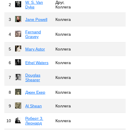
W. S. Van
Друг,
2
Dyke
Коллега
3
Jane Powell
Коллега
Fernand
4
Коллега
Gravey
5
Mary Astor
Коллега
6
Ethel Waters
Коллега
Douglas
7
Коллега
Shearer
8
Джин Екер
Коллега
9
Al Shean
Коллега
Роберт З.
10
Коллега
Леонард