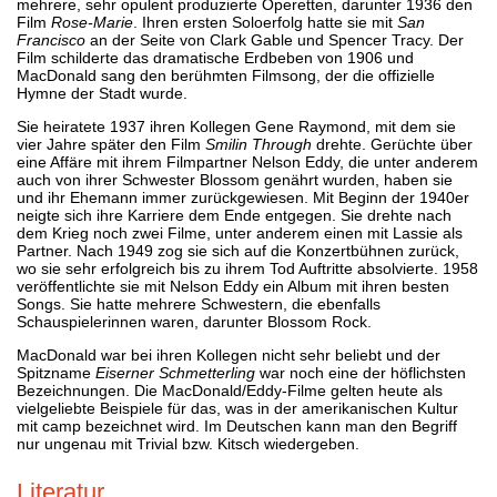
mehrere, sehr opulent produzierte Operetten, darunter 1936 den
Film
Rose-Marie
. Ihren ersten Soloerfolg hatte sie mit
San
Francisco
an der Seite von Clark Gable und Spencer Tracy. Der
Film schilderte das dramatische Erdbeben von 1906 und
MacDonald sang den berühmten Filmsong, der die offizielle
Hymne der Stadt wurde.
Sie heiratete 1937 ihren Kollegen Gene Raymond, mit dem sie
vier Jahre später den Film
Smilin Through
drehte. Gerüchte über
eine Affäre mit ihrem Filmpartner Nelson Eddy, die unter anderem
auch von ihrer Schwester Blossom genährt wurden, haben sie
und ihr Ehemann immer zurückgewiesen. Mit Beginn der 1940er
neigte sich ihre Karriere dem Ende entgegen. Sie drehte nach
dem Krieg noch zwei Filme, unter anderem einen mit Lassie als
Partner. Nach 1949 zog sie sich auf die Konzertbühnen zurück,
wo sie sehr erfolgreich bis zu ihrem Tod Auftritte absolvierte. 1958
veröffentlichte sie mit Nelson Eddy ein Album mit ihren besten
Songs. Sie hatte mehrere Schwestern, die ebenfalls
Schauspielerinnen waren, darunter Blossom Rock.
MacDonald war bei ihren Kollegen nicht sehr beliebt und der
Spitzname
Eiserner Schmetterling
war noch eine der höflichsten
Bezeichnungen. Die MacDonald/Eddy-Filme gelten heute als
vielgeliebte Beispiele für das, was in der amerikanischen Kultur
mit camp bezeichnet wird. Im Deutschen kann man den Begriff
nur ungenau mit Trivial bzw. Kitsch wiedergeben.
Literatur