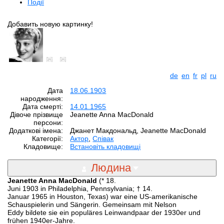
Події
Добавить новую картинку!
de
en
fr
pl
ru
Дата
18.06.1903
народження:
Дата смерті:
14.01.1965
Дівоче прізвище
Jeanette Anna MacDonald
персони:
Додаткові імена:
Джанет Макдональд, Jeanette MacDonald
Категорії:
Aктор
,
Співак
Кладовище:
Встановіть кладовищі
Людина
Jeanette Anna MacDonald
(* 18.
Juni 1903 in Philadelphia, Pennsylvania; † 14.
Januar 1965 in Houston, Texas) war eine US-amerikanische
Schauspielerin und Sängerin. Gemeinsam mit Nelson
Eddy bildete sie ein populäres Leinwandpaar der 1930er und
frühen 1940er-Jahre.