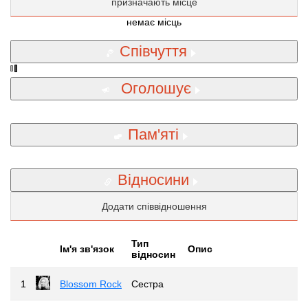
призначають місце
немає місць
Співчуття
Оголошує
Пам'яті
Відносини
Додати співвідношення
Тип
Iм'я зв'язок
Опис
відносин
1
Blossom Rock
Сестра