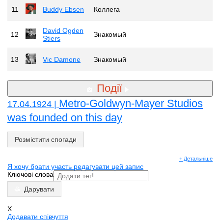
11
Buddy Ebsen
Коллега
David Ogden
12
Знакомый
Stiers
13
Vic Damone
Знакомый
Події
Metro-Goldwyn-Mayer Studios
17.04.1924 |
was founded on this day
Розмістити спогади
+ Детальніше
Я хочу брати участь редагувати цей запис
Ключові слова
Дарувати
X
Додавати співчуття