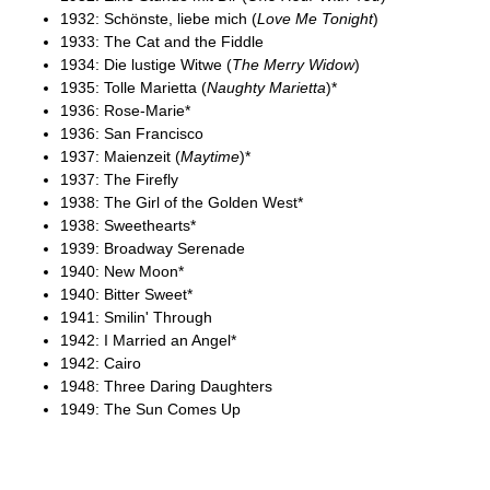
1932: Schönste, liebe mich (
Love Me Tonight
)
1933: The Cat and the Fiddle
1934: Die lustige Witwe (
The Merry Widow
)
1935: Tolle Marietta (
Naughty Marietta
)*
1936: Rose-Marie*
1936: San Francisco
1937: Maienzeit (
Maytime
)*
1937: The Firefly
1938: The Girl of the Golden West*
1938: Sweethearts*
1939: Broadway Serenade
1940: New Moon*
1940: Bitter Sweet*
1941: Smilin' Through
1942: I Married an Angel*
1942: Cairo
1948: Three Daring Daughters
1949: The Sun Comes Up