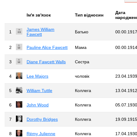
Дата
Iм'я зв'язок
Тип відносин
народжен
James William
1
Батько
00.00.191
Fawcett
2
Pauline Alice Fawcett
Мама
00.00.191
3
Diane Fawcett Walls
Сестра
4
Lee Majors
чоловік
23.04.193
5
William Tuttle
Коллега
13.04.191
6
John Wood
Коллега
05.07.193
7
Dorothy Bridges
Коллега
19.09.191
8
Rémy Julienne
Коллега
17.04.193