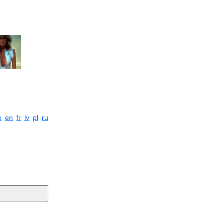
e
en
fr
lv
pl
ru