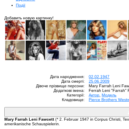
Події
Добавить новую картинку!
Дата народження:
02.02.1947
Дата смерті:
25.06.2009
Дівоче прізвище персони:
Mary Farrah Leni Faw
Додаткові імена:
Ferrah Leni "Farrah" 
Категорії:
Aктор
,
Модель
Кладовище:
Pierce Brothers West
Mary Farrah Leni Fawcett
(* 2. Februar 1947 in Corpus Christi, Te
amerikanische Schauspielerin.