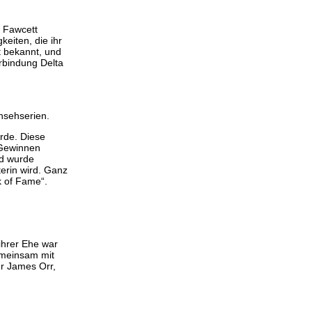
m Fawcett
keiten, die ihr
t bekannt, und
erbindung Delta
nsehserien.
rde. Diese
 Gewinnen
nd wurde
terin wird. Ganz
k of Fame“.
 ihrer Ehe war
emeinsam mit
r James Orr,