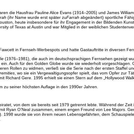
waren die Hausfrau Pauline Alice Evans (1914–2005) und James Willia
rah
(ihr Name wurde erst später zu
Farrah
abgeändert) sportliche Fähig
 Houston, heute insbesondere für ihr Engagement in der Bildenden Kuns
ersity of Texas at Austin und war Mitglied in der weiblichen Studentenv
Fawcett in Fernseh-Werbespots und hatte Gastauftritte in diversen Fer
ie
(1976–1981), die auch im deutschsprachigen Fernsehen gezeigt wu
 ein. Auch für den Golden Globe wurde sie wiederholt vorgeschlagen.
ren Rollen zu widmen, verließ sie die Serie nach der ersten Staffel u
remities
, wo sie ein Vergewaltigungsopfer spielt, das vom Opfer zur Tä
it Richard Gere. 1995 erhielt sie einen Stern auf dem „Hollywood Wal
m zu seiner höchsten Auflage in den 1990er Jahren.
iratet, von dem sie bereits seit 1979 getrennt lebte. Während der Zeit
e mit Ryan O’Neal zusammen, einem engen Freund von Lee Majors. G
. 1998 wurde sie von ihrem neuen Lebensgefährten, dem Schauspiele
.