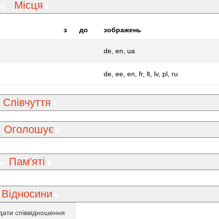
Місця
з
до
зображень
de, en, ua
de, ee, en, fr, lt, lv, pl, ru
Співчуття
Оголошує
Пам'яті
Відносини
дати співвідношення