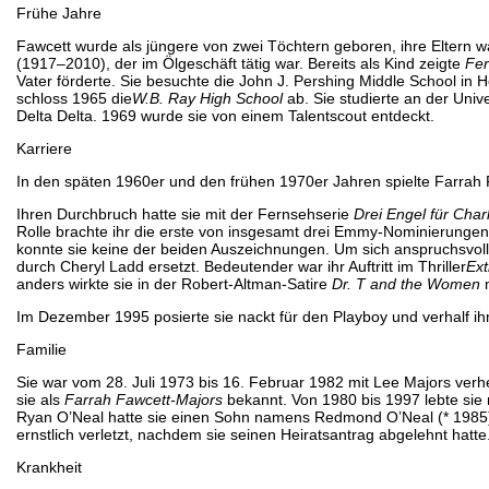
Frühe Jahre
Fawcett wurde als jüngere von zwei Töchtern geboren, ihre Eltern 
(1917–2010), der im Ölgeschäft tätig war. Bereits als Kind zeigte
Fer
Vater förderte. Sie besuchte die John J. Pershing Middle School in
schloss 1965 die
W.B. Ray High School
ab. Sie studierte an der Univ
Delta Delta. 1969 wurde sie von einem Talentscout entdeckt.
Karriere
In den späten 1960er und den frühen 1970er Jahren spielte Farrah 
Ihren Durchbruch hatte sie mit der Fernsehserie
Drei Engel für Charl
Rolle brachte ihr die erste von insgesamt drei Emmy-Nominierungen
konnte sie keine der beiden Auszeichnungen. Um sich anspruchsvolle
durch Cheryl Ladd ersetzt. Bedeutender war ihr Auftritt im Thriller
Ext
anders wirkte sie in der Robert-Altman-Satire
Dr. T and the Women
m
Im Dezember 1995 posierte sie nackt für den Playboy und verhalf ih
Familie
Sie war vom 28. Juli 1973 bis 16. Februar 1982 mit Lee Majors verhe
sie als
Farrah Fawcett-Majors
bekannt. Von 1980 bis 1997 lebte si
Ryan O’Neal hatte sie einen Sohn namens Redmond O’Neal (* 1985)
ernstlich verletzt, nachdem sie seinen Heiratsantrag abgelehnt hatte
Krankheit