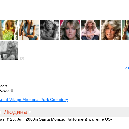
d
cett
Fawcett
wood Village Memorial Park Cemetery
Людина
xas; † 25. Juni 2009in Santa Monica, Kalifornien) war eine US-