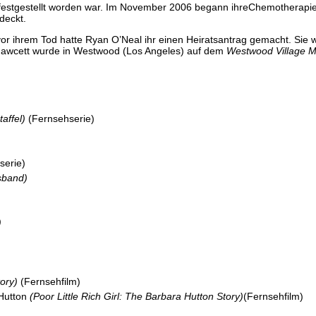
festgestellt worden war. Im November 2006 begann ihreChemotherapie
deckt.
or ihrem Tod hatte Ryan O’Neal ihr einen Heiratsantrag gemacht. Sie w
h Fawcett wurde in Westwood (Los Angeles) auf dem
Westwood Village M
affel)
(Fernsehserie)
serie)
sband)
)
ory)
(Fernsehfilm)
 Hutton
(Poor Little Rich Girl: The Barbara Hutton Story)
(Fernsehfilm)