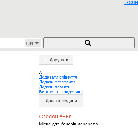
LOGIN
ua
Дарувати
X
Додавати співчуття
Додати оголосити
Додати пам'ять
Встановіть кладовищі
Додати людини
Оголошення
Місце для банерів меценатів