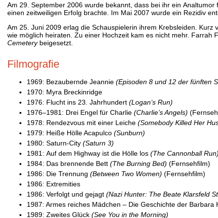
Am 29. September 2006 wurde bekannt, dass bei ihr ein Analtumor 
einen zeitweiligen Erfolg brachte. Im Mai 2007 wurde ein Rezidiv ent
Am 25. Juni 2009 erlag die Schauspielerin ihrem Krebsleiden. Kurz v
wie möglich heiraten. Zu einer Hochzeit kam es nicht mehr. Farra
Cemetery
beigesetzt.
Filmografie
1969: Bezaubernde Jeannie
(Episoden 8 und 12 der fünften St
1970: Myra Breckinridge
1976: Flucht ins 23. Jahrhundert
(Logan’s Run)
1976–1981: Drei Engel für Charlie
(Charlie’s Angels)
(Fernseh
1978: Rendezvous mit einer Leiche
(Somebody Killed Her Hu
1979: Heiße Hölle Acapulco
(Sunburn)
1980: Saturn-City
(Saturn 3)
1981: Auf dem Highway ist die Hölle los
(The Cannonball Run
1984: Das brennende Bett
(The Burning Bed)
(Fernsehfilm)
1986: Die Trennung
(Between Two Women)
(Fernsehfilm)
1986: Extremities
1986: Verfolgt und gejagt
(Nazi Hunter: The Beate Klarsfeld St
1987: Armes reiches Mädchen – Die Geschichte der Barbara
1989: Zweites Glück
(See You in the Morning)